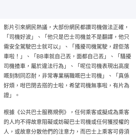
影片引來網民熱議，大部份網民都讚司機做法正確，
「司機好波」、「他只是巴士司機並不是翻譯，他只
需安全駕駛巴士就可以」、「搔擾司機駕駛，趕佢落
車啦！」、「BB車就自己丟，面都自己丟」、「騷擾
司機揸車，屬於違法行為」、「呢位司機表現出高度
嘅刻制同忍耐，非常專業稱職嘅巴士司機」、「真係
好煩，咁巴閉去搭的士啦，希望司機無事啦，有片為
證」。
根據《公共巴士服務規例》，任何乘客或擬成為乘客
的人均不得故意阻礙或妨礙巴士司機或任何獲授權的
人，或故意分散他們的注意力，而巴士上乘客可毋須