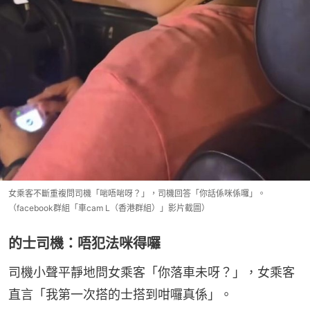
女乘客不斷重複問司機「啱唔啱呀？」，司機回答「你話係咪係囉」。
（facebook群組「車cam L（香港群組）」影片截圖）
的士司機：唔犯法咪得囉
司機小聲平靜地問女乘客「你落車未呀？」，女乘客
直言「我第一次搭的士搭到咁囉真係」。