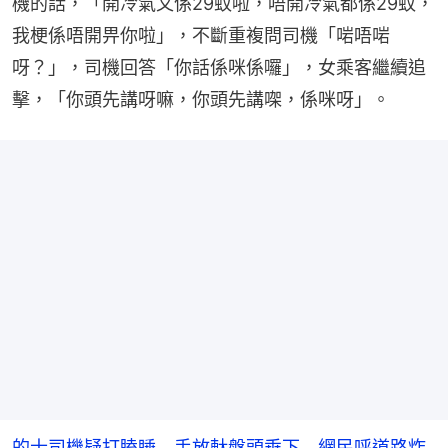
機的話，「開冷氣又係29蚊啦，唔開冷氣都係29蚊，
我梗係唔開畀你啦」，不斷重複問司機「啱唔啱
呀？」，司機回答「你話係咪係囉」，女乘客繼續追
擊，「你頭先講呀嘛，你頭先講㗎，係咪呀」。
的士司機疑打瞌睡 手放軚盤頭垂下 網民呼道路炸