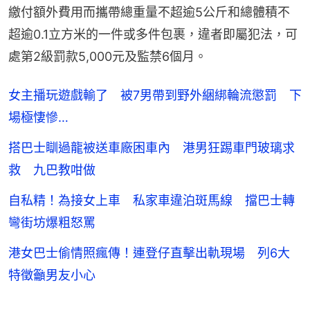
繳付額外費用而攜帶總重量不超逾5公斤和總體積不
超逾0.1立方米的一件或多件包裹，違者即屬犯法，可
處第2級罰款5,000元及監禁6個月。
女主播玩遊戲輸了 被7男帶到野外綑綁輪流懲罰 下
場極悽慘…
搭巴士瞓過龍被送車廠困車內 港男狂踢車門玻璃求
救 九巴教咁做
自私精！為接女上車 私家車違泊斑馬線 擋巴士轉
彎街坊爆粗怒罵
港女巴士偷情照瘋傳！連登仔直擊出軌現場 列6大
特徵籲男友小心