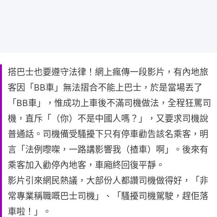
搭巴士也要遵守法律！網上瘋傳一段影片，有內地旅
客因「BB車」無法摺合不能上巴士，於是當場丟了
「BB車」，惟成功上車後不滿司機做法，全程狂罵司
機，直斥「（你）不是中國人嗎？」，又要求司機說
普通話。司機備受騷擾下只有停車勸告該名乘客，明
言「法例嚟㗎，一路講影響我（揸車）啊」。後來有
乘客加入勸停內地客，車廂終回復平靜。
影片引來網民熱議，大部份人都讚司機做得好，「非
常專業稱職嘅巴士司機」、「騷擾司機駕駛，趕佢落
車啦！」。