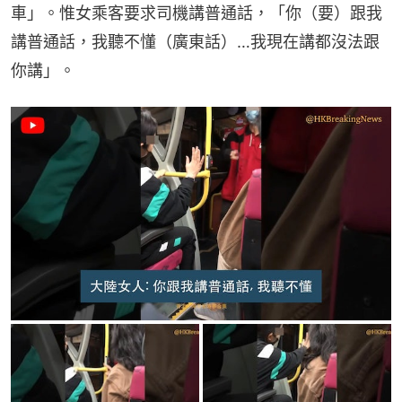
車」。惟女乘客要求司機講普通話，「你（要）跟我
講普通話，我聽不懂（廣東話）…我現在講都沒法跟
你講」。