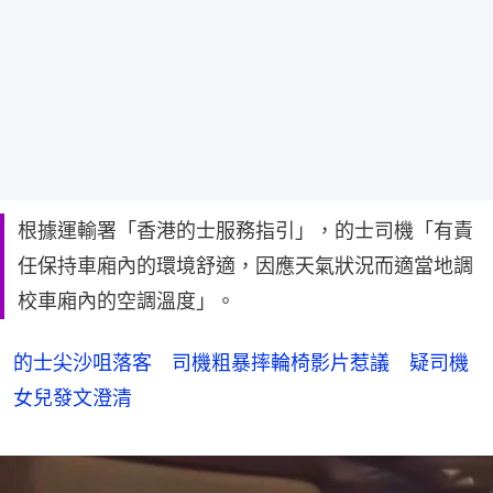
根據運輸署「香港的士服務指引」，的士司機「有責
任保持車廂內的環境舒適，因應天氣狀況而適當地調
校車廂內的空調溫度」。
的士尖沙咀落客 司機粗暴摔輪椅影片惹議 疑司機
女兒發文澄清