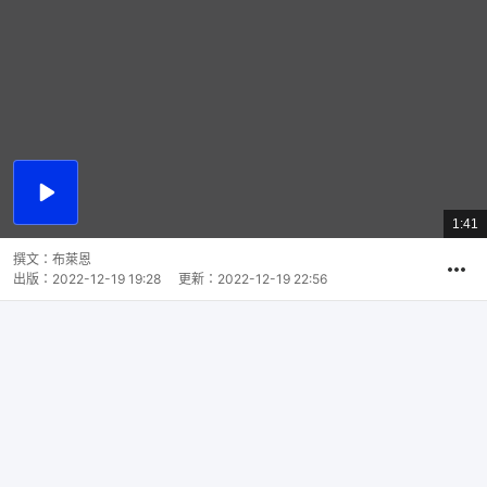
播
放
1:41
總
影
共
片
時
撰文：
布萊恩
間
出版：
2022-12-19 19:28
更新：
2022-12-19 22:56