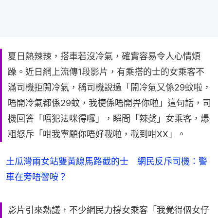
夏日熱辣辣，搭車若沒冷氣，確實容易令人心情煩
躁。近日網上流傳1段影片，有乘搭的士的女乘客不
滿司機拒開冷氣，稱司機說過「開冷氣又係29蚊啦，
唔開冷氣都係29蚊，我梗係唔開畀你啦」這句話，司
機回答「唔犯法咪得囉」，瞬間「辣㷫」女乘客，爆
粗怒斥「咁我寧願你唔好載啦，載到咁XX」。
土瓜灣兩女站雙黃線馬路截的士 網民反斥司機：警
車在旁唔響咹？
影片引來熱議，不少網民力撐女乘客「我覺得個女仔