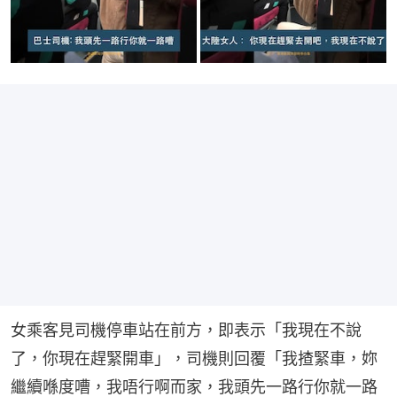
女乘客見司機停車站在前方，即表示「我現在不說
了，你現在趕緊開車」，司機則回覆「我揸緊車，妳
繼續喺度嘈，我唔行啊而家，我頭先一路行你就一路