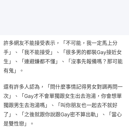
許多網友不能接受表示，「不可能，我一定馬上分
手」、「我不能接受」、「很多男的都裝Gay接近女
生」、「連避嫌都不懂」、「沒事先報備嗎？那可能
有鬼」。
還有許多人認為，「問什麼事情記得男女對調再問一
次」、「Gay才不會單獨跟女生出去泡湯，你會想單
獨跟男生去泡湯嗎」、「叫你朋友也一起去不就好
了」、「之後就跟你說跟Gay密不算出軌」、「當心
是雙性戀」。