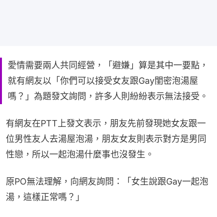
愛情需要兩人共同經營，「避嫌」算是其中一要點，
就有網友以「你們可以接受女友跟Gay閨密泡湯屋
嗎？」為題發文詢問，許多人則紛紛表示無法接受。
有網友在PTT上發文表示，朋友先前發現她女友跟一
位男性友人去湯屋泡湯，朋友女友則表示對方是男同
性戀，所以一起泡湯什麼事也沒發生。
原PO無法理解，向網友詢問：「女生說跟Gay一起泡
湯，這樣正常嗎？」