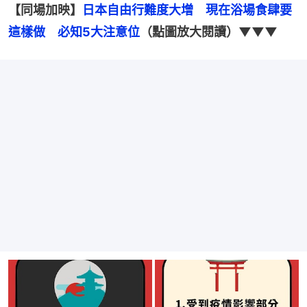
【同場加映】
日本自由行難度大增　現在浴場食肆要
這樣做　必知5大注意位
（點圖放大閱讀）▼▼▼