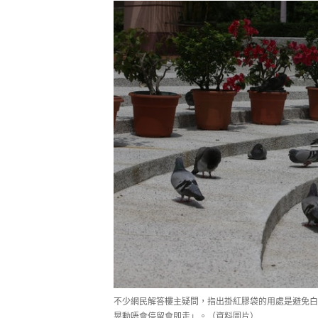
不少網民解答樓主疑問，指出掛紅膠袋的用處是避免白
晃動唔會停留會即走」。（資料圖片）