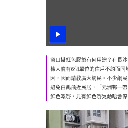
播
放
影
片
窗口掛紅色膠袋有何用途？有長沙
棟大廈有6個單位的住戶不約而同
因，因而請教廣大網民。不少網民
避免白鴿飛近民居，「元洲邨一帶
鮮色嘅嘢，見有鮮色嘢晃動唔會停