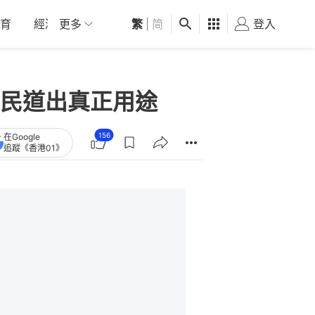
育
經濟
更多
01深圳
繁
觀點
|
简
健康
好食玩飛
登入
女
民道出真正用途
156
在Google
追蹤《香港01》