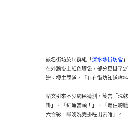
該名街坊於fb群組「
深水埗街坊會
」
在外牆掛上紅色膠袋，部分更掛了2
途。樓主問道，「有冇街坊知道咩料
帖文引來不少網民猜測，笑言「洗乾
啩」、「紅運當頭！」、「遮住啲臘
六合彩，噚晚洗完掛咗出去啫」。