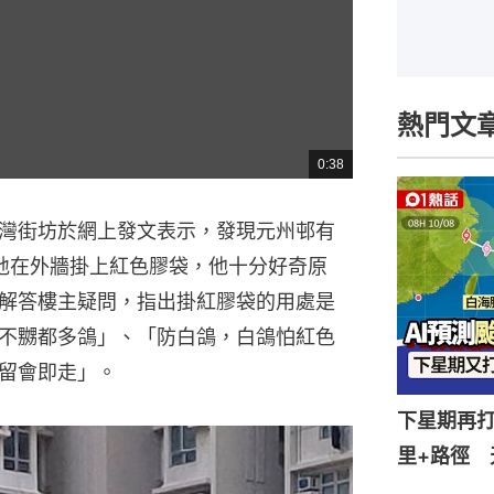
熱門文
0:38
總
共
時
間
灣街坊於網上發文表示，發現元州邨有
地在外牆掛上紅色膠袋，他十分好奇原
解答樓主疑問，指出掛紅膠袋的用處是
不嬲都多鴿」、「防白鴿，白鴿怕紅色
留會即走」。
下星期再打
里+路徑 