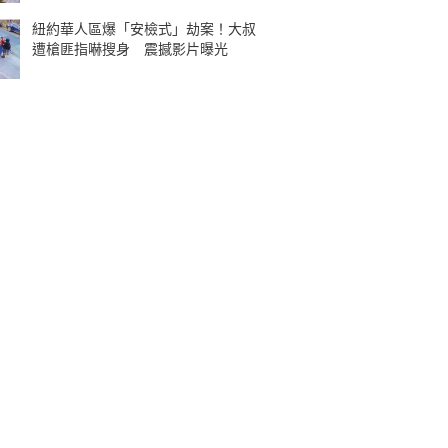
紐約華人區爆「安檢式」劫案！大叔
遭槍匪指嚇搜身 震撼影片曝光