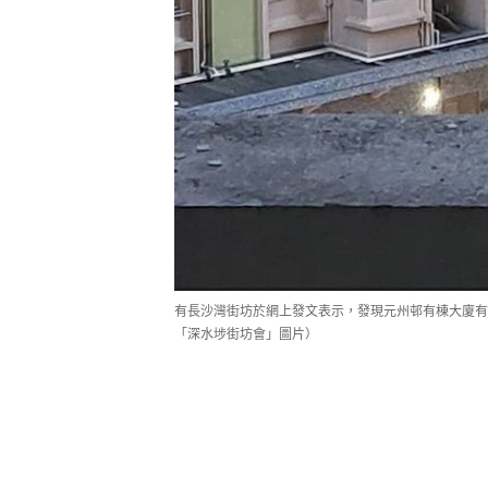
有長沙灣街坊於網上發文表示，發現元州邨有棟大廈有
「深水埗街坊會」圖片）