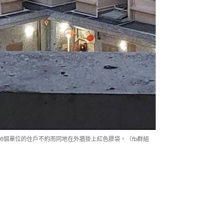
6個單位的住戶不約而同地在外牆掛上紅色膠袋。（fb群組