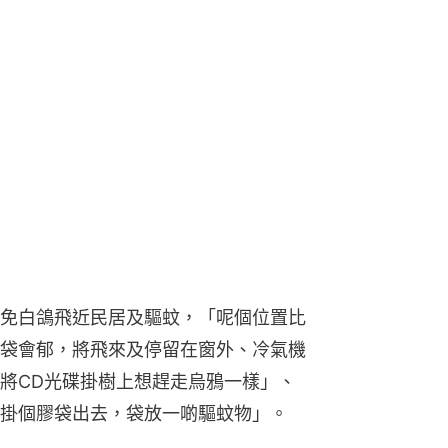
免白鴿飛近民居及驅蚊，「呢個位置比
袋會郁，將飛來及停留在窗外、冷氣機
將CD光碟掛樹上想趕走烏鴉一樣」、
掛個膠袋出去，袋放一啲驅蚊物」。