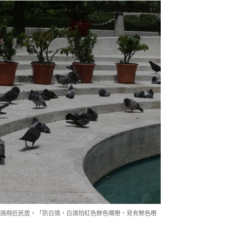
鴿飛近民居，「防白鴿，白鴿怕紅色鮮色嘅嘢，見有鮮色嘢