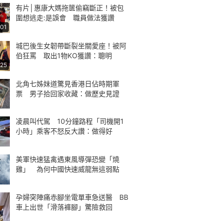
有片│惠康大媽拖篋偷竊斷正！被包
圍想逃走:是誤會 職員做法獲讚
:01
城巴後生女韌帶斷裂坐關愛座！被阿
伯狂罵 取出1物KO獲讚：聰明
:25
北角七姊妹道驚見香港日佔時期軍
票 男子拾回家收藏：做歷史見證
凌晨叫代駕 10分鐘路程「司機開1
小時」乘客不怒反大讚：做得好
美軍快速猛禽遇東風導彈恐變「燒
雞」 為何中國快速威龍無這弱點
孕婦突陣痛赤腳坐電單車急送醫 BB
車上出世「滑落褲腳」驚險救回