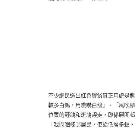
不少網民道出紅色膠袋真正用處是避
較多白鴿，用嚟嚇白鴿」、「風吹膠
位置的野鴿和斑鳩趕走，即係麗閣邨
「我問嗰條邨居民，佢話低層多蚊，