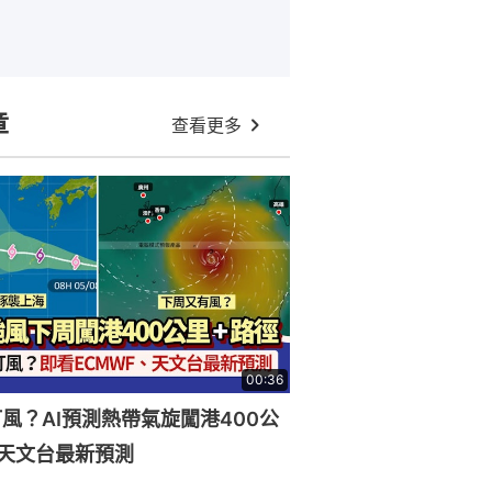
章
查看更多
00:36
風？AI預測熱帶氣旋闖港400公
天文台最新預測