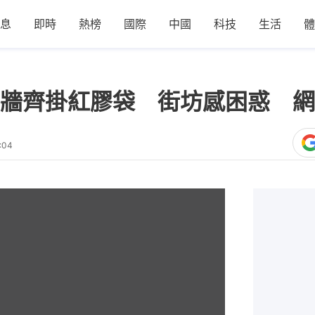
息
即時
熱榜
國際
中國
科技
生活
體
牆齊掛紅膠袋 街坊感困惑 網
:04