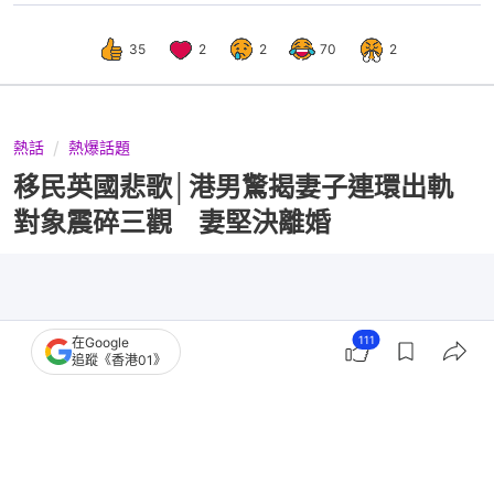
35
2
2
70
2
熱話
熱爆話題
移民英國悲歌│港男驚揭妻子連環出軌
對象震碎三觀 妻堅決離婚
111
在Google
追蹤《香港01》