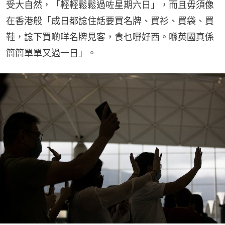
受大自然，「輕輕鬆鬆過咗星期六日」，而且毋須像
在香港般「成日都諗住話要買名牌、買衫、買袋、買
鞋，諗下買啲咩名牌見客，食乜嘢好西。喺英國真係
簡簡單單又過一日」。