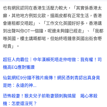
也有網民認同在香港生活壓力較大，「其實係香港太
癲，其他地方例如北歐，搵兩皮都有正常生活，香港
會連租都交唔起」、「工作文化英國好好多，香港講
到出聲叫你OT一個鐘，呢邊未夠鐘已經走」、「我都
喺英國，樓主講嘅都啱，但始終唔鍾意英國出街食嘢
咁貴」。
超狂人肉霸位｜中年漢賴死唔走仲咁做：我有權！司
機高EQ應對獲讚
仙氣網紅9分鐘不雅片瘋傳！網民憑刺青認出真身竟
是她：永遠的神…
恐怖殺妻！狠夫兒子前勒妻頸刺胸燒屋 揭心寒殺
機：怎麼還沒死？