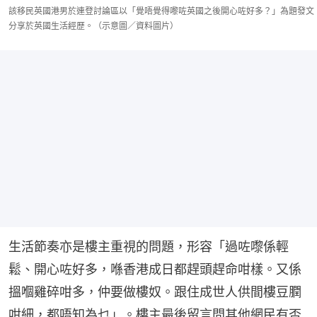
該移民英國港男於連登討論區以「覺唔覺得嚟咗英國之後開心咗好多？」為題發文
分享於英國生活經歷。（示意圖／資料圖片）
生活節奏亦是樓主重視的問題，形容「過咗嚟係輕
鬆、開心咗好多，喺香港成日都趕頭趕命咁樣。又係
搵嗰雞碎咁多，仲要做樓奴。跟住成世人供間樓豆膶
咁細，都唔知為乜」。樓主最後留言問其他網民有否