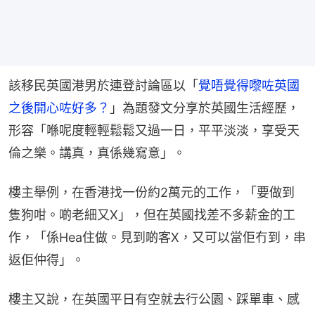
該移民英國港男於連登討論區以「
覺唔覺得嚟咗英國
之後開心咗好多？
」為題發文分享於英國生活經歷，
形容「喺呢度輕輕鬆鬆又過一日，平平淡淡，享受天
倫之樂。講真，真係幾寫意」。
樓主舉例，在香港找一份約2萬元的工作，「要做到
隻狗咁。啲老細又X」，但在英國找差不多薪金的工
作，「係Hea住做。見到啲客X，又可以當佢冇到，串
返佢仲得」。
樓主又說，在英國平日有空就去行公園、踩單車、感