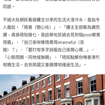
同感。
不過大批網民看過樓主分享的生活大潑冷水，直指令
人尷尬，「唔覺（開心咗）」、「樓主全部都為讚而
讚，真係唔知做乜，我諗移咗民過去見到個post都覺
得尷」、「自己係咁推唔覺得shameful（丟
臉）？」、「要打咁多字說服自己係開心嘅…」、
「心態問題，同地域無關」、「唔知點解你喺香港冇
咁嘅生活，去到英國又會選擇咁樣過生活」。