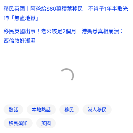
移民英國｜阿爸給$60萬積蓄移民 不肖子1年半敗光
呻「無盡地獄」
移民英國出事！老公咳足2個月 港媽悉真相崩潰：
西倫敦好潮濕
熱話
本地熱話
移民
港人移民
移民須知
英國