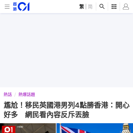
繁
|
简
熱話
熱爆話題
尷尬！移民英國港男列4點勝香港：開心
好多 網民看內容反斥丟臉