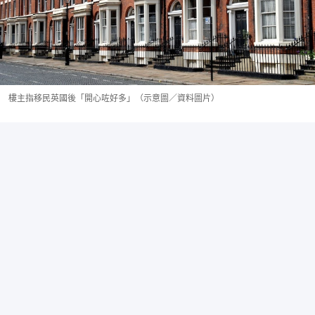
樓主指移民英國後「開心咗好多」（示意圖／資料圖片）