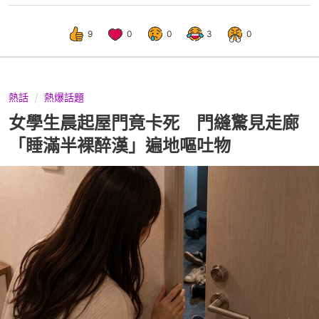
9
0
0
3
0
熱話
熱爆話題
女學生晨起屋門竟卡死 門縫驚見走廊
「睡滿半裸醉漢」遍地嘔吐物