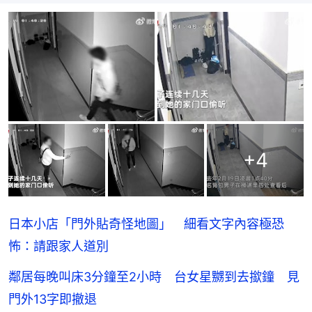
+
4
日本小店「門外貼奇怪地圖」 細看文字內容極恐
怖：請跟家人道別
鄰居每晚叫床3分鐘至2小時 台女星嬲到去撳鐘 見
門外13字即撤退