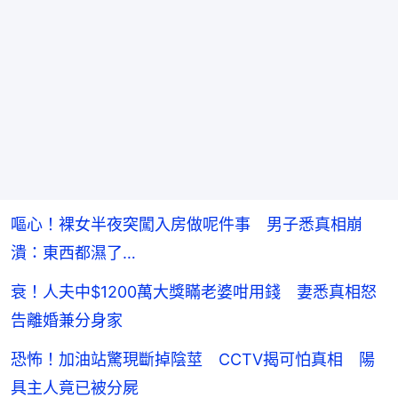
嘔心！裸女半夜突闖入房做呢件事 男子悉真相崩
潰：東西都濕了…
衰！人夫中$1200萬大獎瞞老婆咁用錢 妻悉真相怒
告離婚兼分身家
恐怖！加油站驚現斷掉陰莖 CCTV揭可怕真相 陽
具主人竟已被分屍