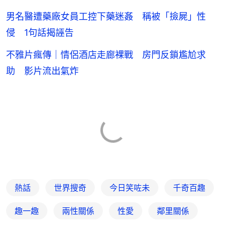
男名醫遭藥廠女員工控下藥迷姦 稱被「撿屍」性
侵 1句話揭誣告
不雅片瘋傳｜情侶酒店走廊裸戰 房門反鎖尷尬求
助 影片流出氣炸
熱話
世界搜奇
今日笑咗未
千奇百趣
趣一趣
兩性關係
性愛
鄰里關係