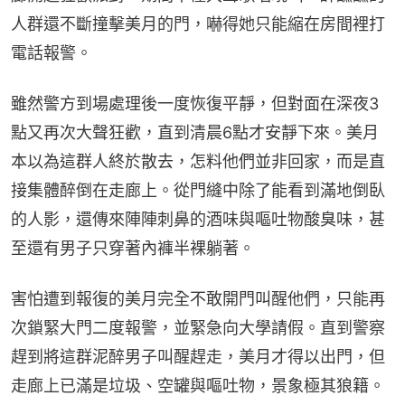
人群還不斷撞擊美月的門，嚇得她只能縮在房間裡打
電話報警。
雖然警方到場處理後一度恢復平靜，但對面在深夜3
點又再次大聲狂歡，直到清晨6點才安靜下來。美月
本以為這群人終於散去，怎料他們並非回家，而是直
接集體醉倒在走廊上。從門縫中除了能看到滿地倒臥
的人影，還傳來陣陣刺鼻的酒味與嘔吐物酸臭味，甚
至還有男子只穿著內褲半裸躺著。
害怕遭到報復的美月完全不敢開門叫醒他們，只能再
次鎖緊大門二度報警，並緊急向大學請假。直到警察
趕到將這群泥醉男子叫醒趕走，美月才得以出門，但
走廊上已滿是垃圾、空罐與嘔吐物，景象極其狼籍。