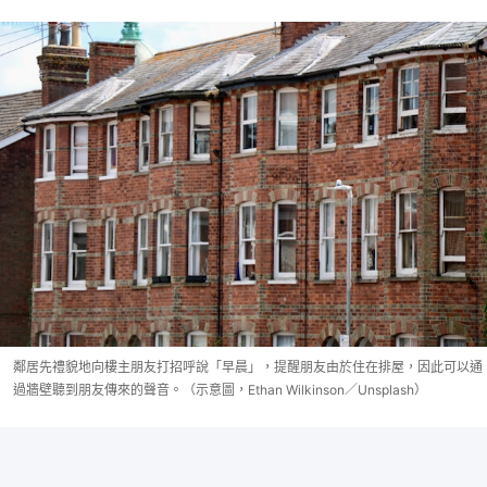
鄰居先禮貌地向樓主朋友打招呼說「早晨」，提醒朋友由於住在排屋，因此可以通
過牆壁聽到朋友傳來的聲音。（示意圖，Ethan Wilkinson／Unsplash）