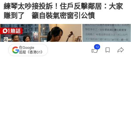
練琴太吵接投訴！住戶反擊鄰居：大家
賺到了 籲自裝氣密窗引公憤
12
在Google
追蹤《香港01》
撰文：
卡洛兒
出版：
2026-07-02 18:02
更新：
2026-07-02 18:02