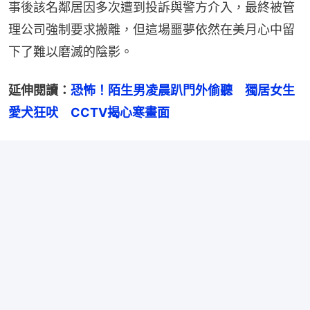
事後該名鄰居因多次遭到投訴與警方介入，最終被管
理公司強制要求搬離，但這場噩夢依然在美月心中留
下了難以磨滅的陰影。
延伸閱讀：
恐怖！陌生男凌晨趴門外偷聽　獨居女生
愛犬狂吠　CCTV揭心寒畫面