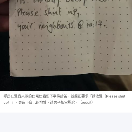
鄰居在聲音來源的住宅信箱留下字條訴苦，並嚴正要求「請收聲（Please shut
up）」，更留下自己的地址，讓男子相當尷尬。（reddit）