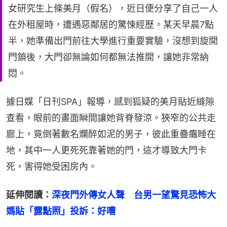
女研究生上條美月（假名），近日便分享了自己一人
在外租屋時，遭遇惡鄰居的驚悚經歷。某天早晨7點
半，她準備出門前往大學進行重要實驗，沒想到旋開
門鎖後，大門卻無論如何都無法推開，讓她非常納
悶。
據日媒「日刊SPA」報導，感到狐疑的美月貼近縫隙
查看，眼前的畫面瞬間讓她背脊發涼。狹窄的公共走
廊上，竟倒著數名爛醉如泥的男子，彼此重疊癱睡在
地，其中一人更死死靠著她的門，這才導致大門卡
死，害得她受困房內。
延伸閱讀：
深夜門外傳女人聲　台男一望驚見恐怖大
媽貼「露點照」投訴：好嘈