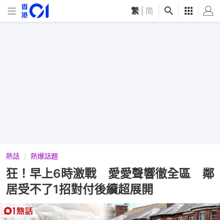
繁
|
简
熱話
熱爆話題
狂！早上6時激戰 愛愛聲響徹全區 鄰
居受不了1招對付後續超展開