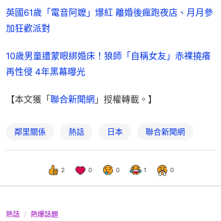
英國61歲「電音阿嬤」爆紅 離婚後瘋跑夜店、月月參
加狂歡派對
10歲男童遭蒙眼綁婚床！狼師「自稱女友」赤裸撓癢
再性侵 4年黑幕曝光
【本文獲「
聯合新聞網
」授權轉載。】
鄰里關係
熱話
日本
聯合新聞網
2
0
0
1
0
熱話
熱爆話題