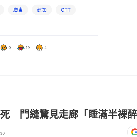
廣東
建築
OTT
0
19
4
死 門縫驚見走廊「睡滿半裸醉
:30