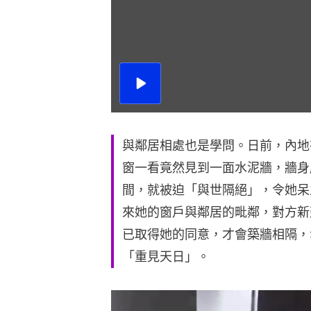
播
放
影
片
與鄰居相處也是學問。日前，內地
窗一看竟然見到一面水泥牆，牆身
間，就被迫「與世隔絕」，令她呆
來她的窗戶與鄰居的毗鄰，對方新
已取得她的同意，才會築牆相隔，
「重見天日」。