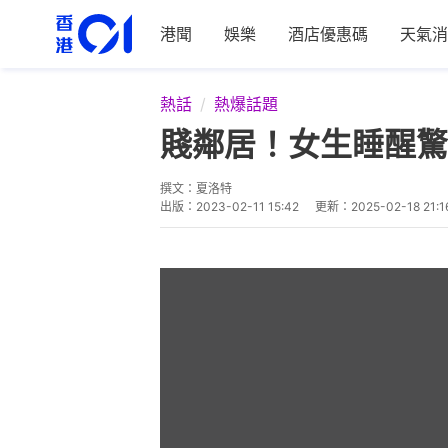
港聞
娛樂
酒店優惠碼
天氣消
熱話
熱爆話題
賤鄰居！女生睡醒驚
撰文：
夏洛特
出版：
2023-02-11 15:42
更新：
2025-02-18 21:1