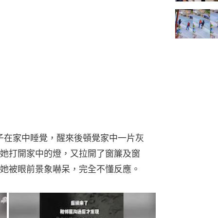
子在家中睡覺，醒來後頓覺家中一片灰
她打開家中的燈，又拉開了窗簾及窗
她被眼前景象嚇呆，完全不懂反應。