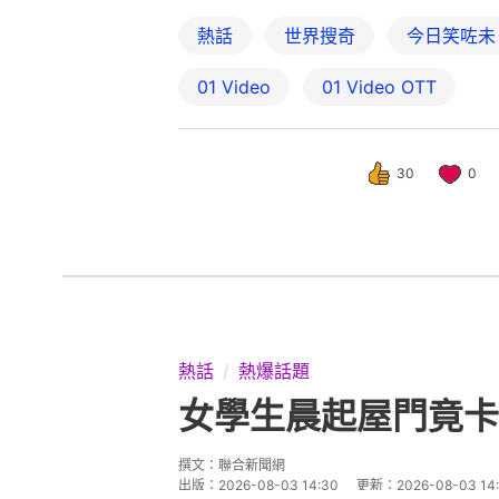
熱話
世界搜奇
今日笑咗未
01 Video
01‌ ‌Video‌ ‌OTT
30
0
熱話
熱爆話題
女學生晨起屋門竟卡
撰文：
聯合新聞網
出版：
2026-08-03 14:30
更新：
2026-08-03 14