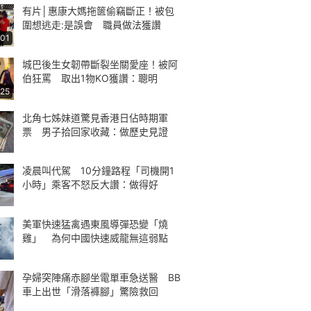
有片│惠康大媽拖篋偷竊斷正！被包
圍想逃走:是誤會 職員做法獲讚
:01
城巴後生女韌帶斷裂坐關愛座！被阿
伯狂罵 取出1物KO獲讚：聰明
:25
北角七姊妹道驚見香港日佔時期軍
票 男子拾回家收藏：做歷史見證
凌晨叫代駕 10分鐘路程「司機開1
小時」乘客不怒反大讚：做得好
美軍快速猛禽遇東風導彈恐變「燒
雞」 為何中國快速威龍無這弱點
孕婦突陣痛赤腳坐電單車急送醫 BB
車上出世「滑落褲腳」驚險救回