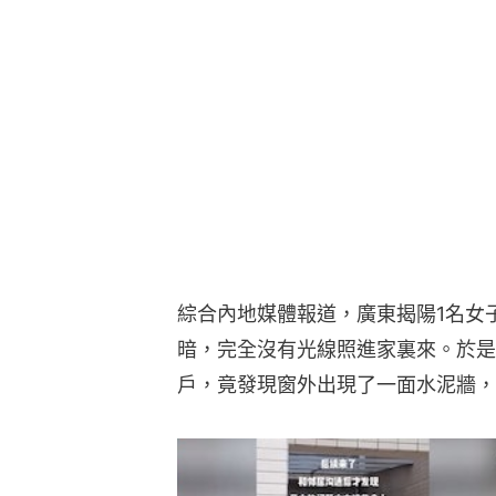
綜合內地媒體報道，廣東揭陽1名女
暗，完全沒有光線照進家裏來。於是
戶，竟發現窗外出現了一面水泥牆，