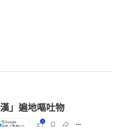
漢」遍地嘔吐物
3
在Google
追蹤《香港01》