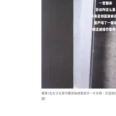
廣東1名女子在家中醒來後頓覺家中一片灰暗，於是她
圖）