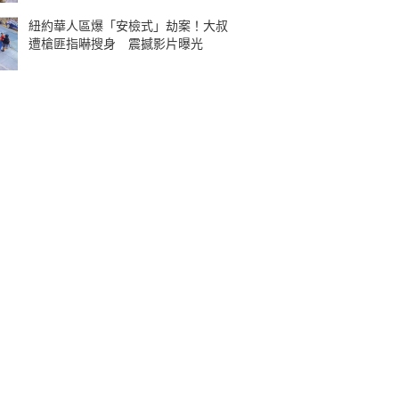
紐約華人區爆「安檢式」劫案！大叔
遭槍匪指嚇搜身 震撼影片曝光