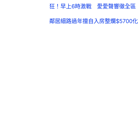
狂！早上6時激戰 愛愛聲響徹全區
鄰居細路過年擅自入房整爛$5700