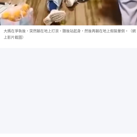
大媽在爭執後，突然躺在地上打滾，隨後站起身，然後再躺在地上假裝暈倒。（網
上影片截圖）