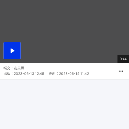
播
放
0:44
總
影
共
片
時
撰文：
布萊恩
間
出版：
2023-06-13 12:45
更新：
2023-06-14 11:42