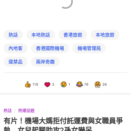
熱話
本地熱話
香港旅遊
本地旅遊
內地客
香港國際機場
機場管理局
違禁品
兩岸奇趣
119
3
1
76
36
熱話
熱爆話題
有片！機場大媽拒付託運費與女職員爭
執 女兒起腳助攻2孫女嚇呆