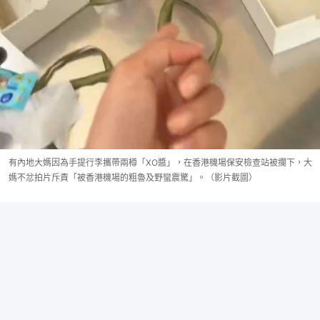
有內地大媽因為手提行李攜帶兩樽「XO醬」，在香港機場保安檢查站被攔下，大
媽不忿拍片斥責「被香港機場的粗魯及野蠻震驚」。（影片截圖）