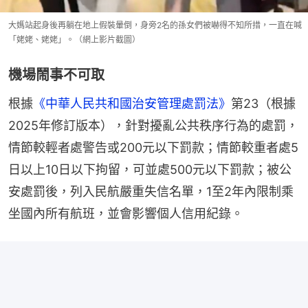
大媽站起身後再躺在地上假裝暈倒，身旁2名的孫女們被嚇得不知所措，一直在喊
「姥姥、姥姥」。（網上影片截圖）
機場鬧事不可取
根據
《中華人民共和國治安管理處罰法》
第23（根據
2025年修訂版本），針對擾亂公共秩序行為的處罰，
情節較輕者處警告或200元以下罰款；情節較重者處5
日以上10日以下拘留，可並處500元以下罰款；被公
安處罰後，列入民航嚴重失信名單，1至2年內限制乘
坐國內所有航班，並會影響個人信用紀錄。