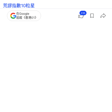
荒謬指數10粒星
235
在Google
追蹤《香港01》
熱話
大媽
今日笑咗未
昆明
22
1
1
24
40
好食玩飛
旅遊