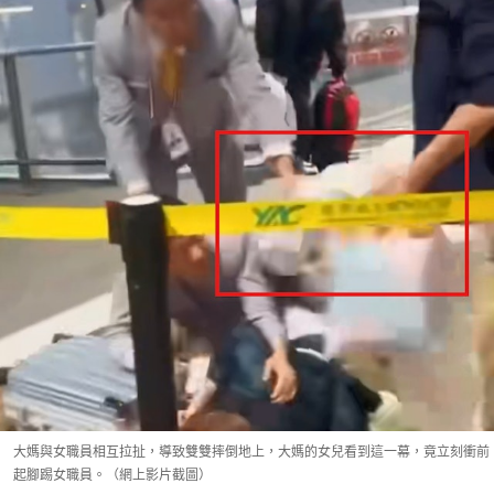
大媽與女職員相互拉扯，導致雙雙摔倒地上，大媽的女兒看到這一幕，竟立刻衝前
起腳踢女職員。（網上影片截圖）