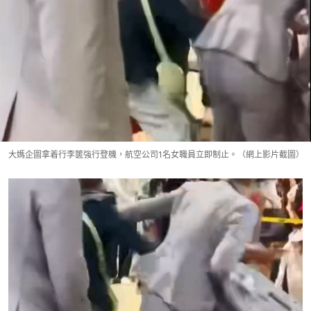
大媽企圖拿着行李篋強行登機，航空公司1名女職員立即制止。（網上影片截圖）