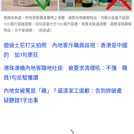
根據民航處，所有旅客隨身攜帶之液體、凝膠及噴霧類物品，均需以容量不超過
100毫升容器盛載。任何容量大於100毫升容器，就算未裝滿液體、凝膠或噴霧類
物品，亦不會接納。（民航處）
遊迪士尼打尖拍照 內地客斥職員歧視：香港是中國
的 加1句更狂
港珠澳橋內地客隨地吐痰 被要求清理吼：不懂 職
員1句反駁獲讚
內地女被罵是「雞」？逼清潔工道歉：告到妳破產
疑聽錯1字出事