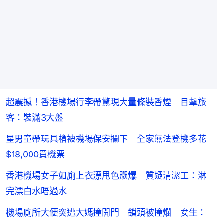
超震撼！香港機場行李帶驚現大量條裝香煙 目擊旅
客：裝滿3大盤
星男童帶玩具槍被機場保安攔下 全家無法登機多花
$18,000買機票
香港機場女子如廁上衣漂甩色嬲爆 質疑清潔工：淋
完漂白水唔過水
機場廁所大便突遭大媽撞開門 鎖頭被撞爛 女生：