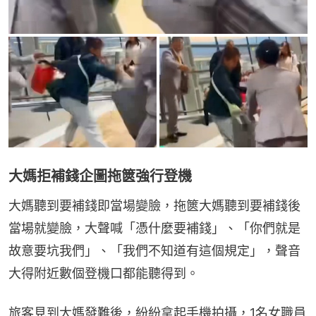
大媽拒補錢企圖拖篋強行登機
大媽聽到要補錢即當場變臉，拖篋大媽聽到要補錢後
當場就變臉，大聲喊「憑什麼要補錢」、「你們就是
故意要坑我們」、「我們不知道有這個規定」，聲音
大得附近數個登機口都能聽得到。
旅客見到大媽發難後，紛紛拿起手機拍攝，1名女職員