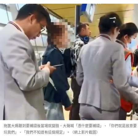
拖篋大媽聽到要補錢後當場就變臉，大聲喊「憑什麼要補錢」、「你們就是故意要
坑我們」、「我們不知道有這個規定」。（網上影片截圖）