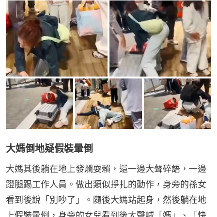
大媽倒地疑假裝暈倒
大媽其後躺在地上發爛耍賴，還一邊大聲碎語，一邊
蹬腿踢工作人員。做出類似掙扎的動作，身旁的孫女
看到後說「別吵了」。隨後大媽站起身，然後躺在地
上假裝暈倒，身旁的女兒看到後大聲喊「媽」、「快