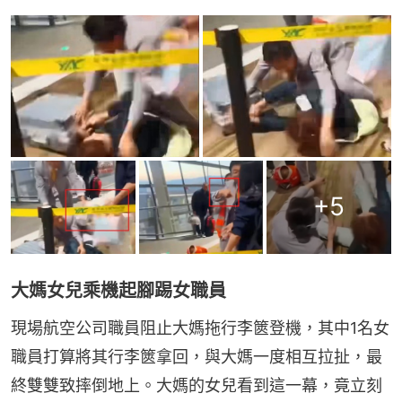
+
5
大媽女兒乘機起腳踢女職員
現場航空公司職員阻止大媽拖行李篋登機，其中1名女
職員打算將其行李篋拿回，與大媽一度相互拉扯，最
終雙雙致摔倒地上。大媽的女兒看到這一幕，竟立刻