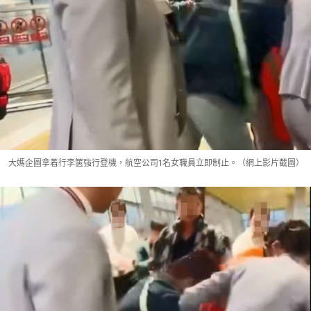
大媽企圖拿着行李篋強行登機，航空公司1名女職員立即制止。（網上影片截圖）