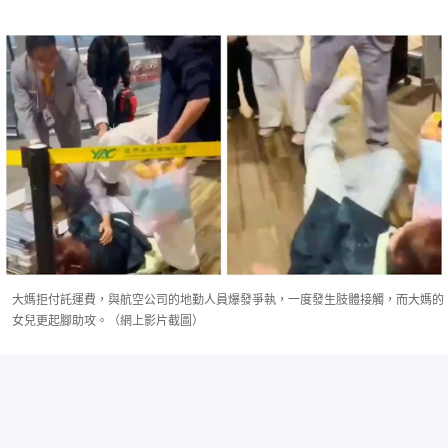
大媽拒付託運費，與航空公司的地勤人員爆發爭執，一度發生肢體接觸，而大媽的
女兒更起腳助攻。（網上影片截圖）