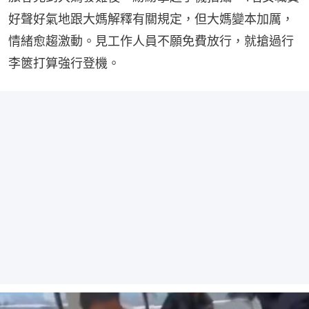
好聲好氣地跟大媽解釋有關規定，但大媽變本加厲，
情緒愈趨激動。見工作人員不願免費放行，就搶過行
李篋打算強行登機。