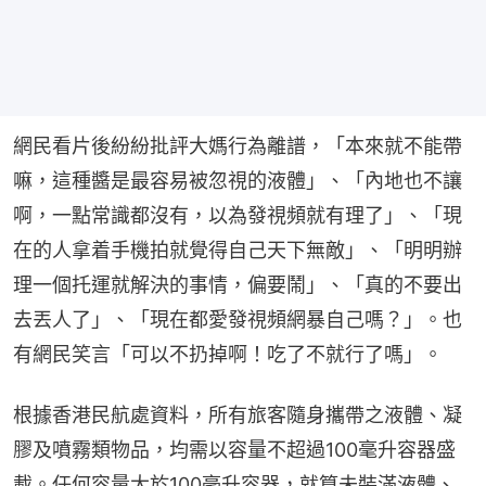
網民看片後紛紛批評大媽行為離譜，「本來就不能帶
嘛，這種醬是最容易被忽視的液體」、「內地也不讓
啊，一點常識都沒有，以為發視頻就有理了」、「現
在的人拿着手機拍就覺得自己天下無敵」、「明明辦
理一個托運就解決的事情，偏要鬧」、「真的不要出
去丟人了」、「現在都愛發視頻網暴自己嗎？」。也
有網民笑言「可以不扔掉啊！吃了不就行了嗎」。
根據香港民航處資料，所有旅客隨身攜帶之液體、凝
膠及噴霧類物品，均需以容量不超過100毫升容器盛
載。任何容量大於100毫升容器，就算未裝滿液體、