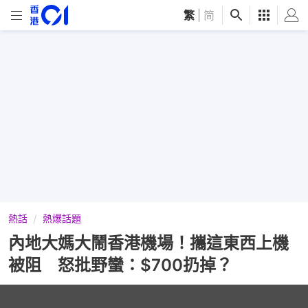
繁
|
简
熱話
熱爆話題
內地大媽大鬧香港機場！攜這東西上機
被阻 怒批野蠻：$700扔掉？