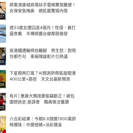
將軍澳康城商場扶手電梯驚現糞便！
女保安急掩鼻 網民震驚猜內情
:27
德33歲女遭囚虐4個月！性侵、暴打
逼食糞 半裸綁露台被鄰居揭發
搭港鐵遭輪椅伯輾腳 男生怒：對唔
住都冇句 車廂理論影片引熱議
:05
下星期再打風？AI預測熱帶氣旋闖港
400公里+路徑 天文台最新預測
:36
有片│惠康大媽拖篋偷竊斷正！被包
圍想逃走:是誤會 職員做法獲讚
:01
六合彩結果｜今期8.6頭獎1900萬即
時攪珠｜中獎號碼+派彩獎金