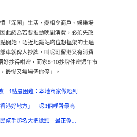
慣「深閨」生活，變相令商戶、娛樂場
因此認為若要推動晚間消費，必須先改
0點開始，唔近地鐵站啲位想搵架的士過
部車就俾人抄牌，叫呢班留港又有消費
好抄得咁密，而家8-10抄牌仲密過午市
，最慘又無場俾你停」。
敗 1點最困難：本地商家做唔到
香港好地方」 呢3個呼聲最高
民幫手起名大把諗頭 最正係…