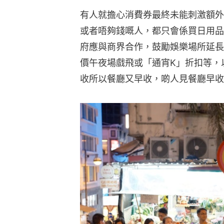
有人就擔心消費券最終未能刺激額外
或者唔夠錢嘅人，都只會係買日用品
府應與商界合作，鼓勵娛樂場所延長
價午夜場戲飛或「通宵K」折扣等，
收所以餐廳又早收，啲人見餐廳早收