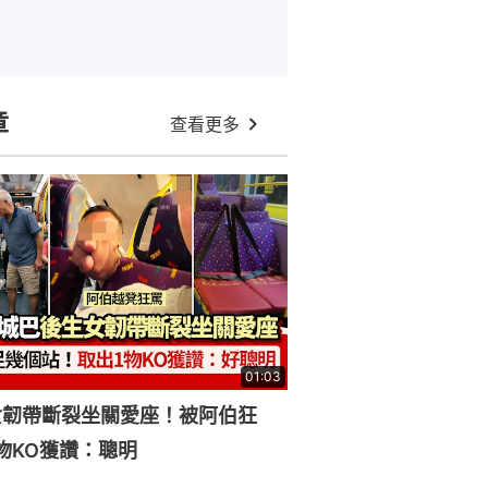
章
查看更多
01:03
女韌帶斷裂坐關愛座！被阿伯狂
物KO獲讚：聰明