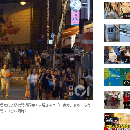
00
01
00
02
倡政府派發夜間消費券，以增加市民「出夜街」意欲，亦有
費。（資料圖片）