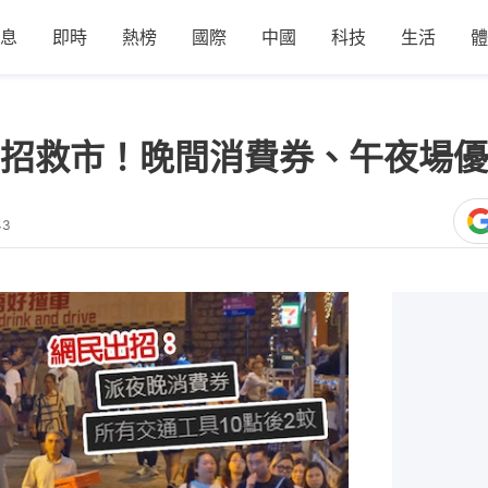
息
即時
熱榜
國際
中國
科技
生活
體
招救市！晚間消費券、午夜場優
43