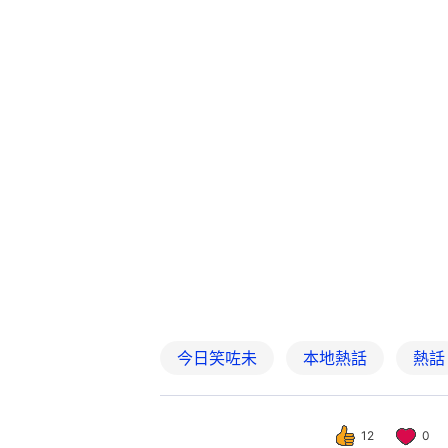
今日笑咗未
本地熱話
熱話
12
0