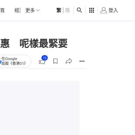
育
經濟
更多
01深圳
繁
觀點
|
简
健康
好食玩飛
登入
女
惠 呢樣最緊要
15
在Google
追蹤《香港01》