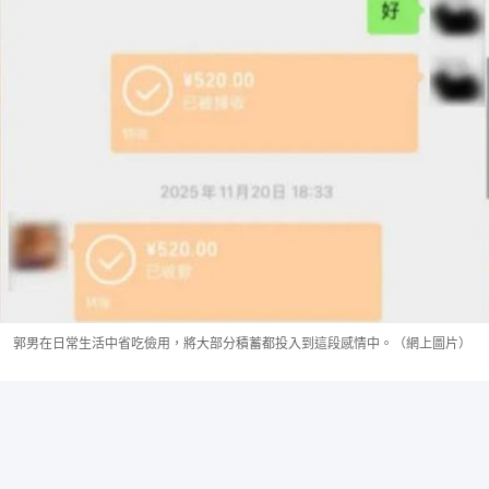
郭男在日常生活中省吃儉用，將大部分積蓄都投入到這段感情中。（網上圖片）