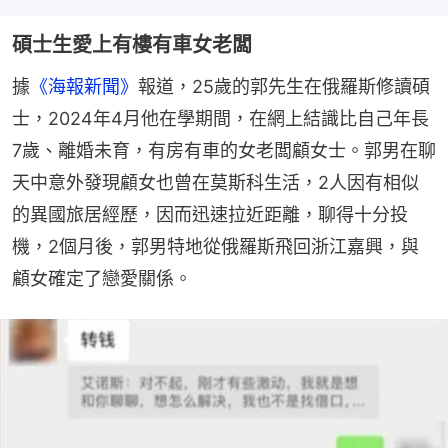
碩士生愛上有樓有車女老闆
據
《海報新聞》
報道，25歲的郭先生在俄羅斯修讀碩
士，2024年4月他在學期間，在網上結識比自己年長
7歲、離婚未育，有房有車的女老闆顧女士。郭男在聊
天中意外發現顧女也曾在莫斯科生活，2人因有相似
的異國旅居經歷，因而迅速拉近距離，聊得十分投
機，2個月後，郭男特地從俄羅斯飛回浙江嘉興，與
顧女確定了戀愛關係。