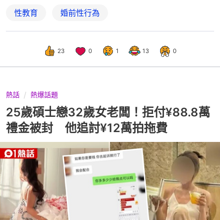
性教育
婚前性行為
23
0
1
13
0
熱話
熱爆話題
25歲碩士戀32歲女老闆！拒付¥88.8萬
禮金被封 他追討¥12萬拍拖費