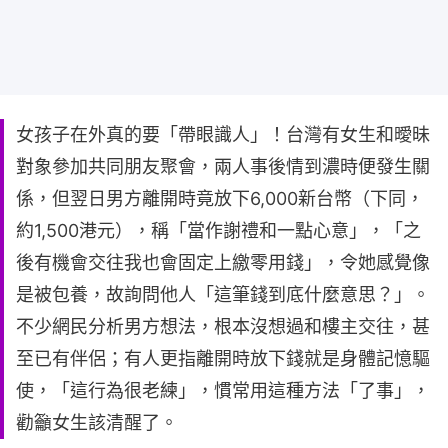
女孩子在外真的要「帶眼識人」！台灣有女生和曖昧
對象參加共同朋友聚會，兩人事後情到濃時便發生關
係，但翌日男方離開時竟放下6,000新台幣（下同，
約1,500港元），稱「當作謝禮和一點心意」，「之
後有機會交往我也會固定上繳零用錢」，令她感覺像
是被包養，故詢問他人「這筆錢到底什麼意思？」。
不少網民分析男方想法，根本沒想過和樓主交往，甚
至已有伴侶；有人更指離開時放下錢就是身體記憶驅
使，「這行為很老練」，慣常用這種方法「了事」，
勸籲女生該清醒了。