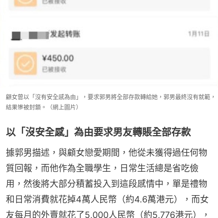
顧女曾以「沒有安全感為由」，要求郭男將全部存款轉給她，郭男最終沒有就範，
結果慘被封鎖。（網上圖片）
以「沒安全感」為由要求男友轉賬全部存款
據郭男描述，與顧女戀愛期間，他從未獲得過任何物
質回報，而他作為全職學生，日常生活總是省吃儉
用，然後將大部分積蓄投入到這段感情中，單是禮物
和日常消費就花掉4萬人民幣（約4.6萬港元），而女
友每月的外賣就花了5,000人民幣（約5,776港元），