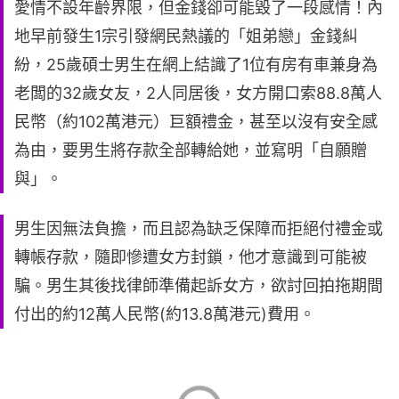
愛情不設年齡界限，但金錢卻可能毀了一段感情！內
地早前發生1宗引發網民熱議的「姐弟戀」金錢糾
紛，25歲碩士男生在網上結識了1位有房有車兼身為
老闆的32歲女友，2人同居後，女方開口索88.8萬人
民幣（約102萬港元）巨額禮金，甚至以沒有安全感
為由，要男生將存款全部轉給她，並寫明「自願贈
與」。
男生因無法負擔，而且認為缺乏保障而拒絕付禮金或
轉帳存款，隨即慘遭女方封鎖，他才意識到可能被
騙。男生其後找律師準備起訴女方，欲討回拍拖期間
付出的約12萬人民幣(約13.8萬港元)費用。