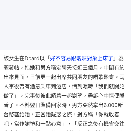
該女生在Dcard以「
好不容易跟曖昧對象上床了
」為
題發帖，指她和男方穩定聊天接近三個月，中間有約
出來見面，日前更一起出席共同朋友的唱歌聚會。兩
人事後帶有酒意乘車到酒店，情到濃時「我們就開始
做了」，完事後彼此躺着一起對望，盡訴心中情便睡
着了。不料翌日準備回家時，男方突然拿出6,000新
台幣塞給她，正當她疑惑之際，對方稱「你就收着
吧，當作謝禮和一點心意」，「反正之後有機會交往