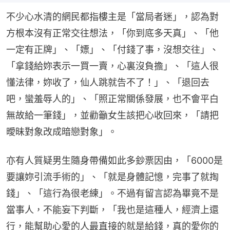
不少心水清的網民都指樓主是「當局者迷」，認為對
方根本沒有正常交往想法，「你到底多天真」、「他
一定有正牌」、「嫖」、「付錢了事，沒想交往」、
「拿錢給妳表示一買一賣，心裏沒負擔」、「這人很
懂法律，妳收了，仙人跳就告不了！」、「退回去
吧，蠻羞辱人的」、「照正常關係發展，也不會平白
無故給一筆錢」，並勸籲女生該把心收回來，「請把
曖昧對象改成暗戀對象」。
亦有人質疑男生隨身帶備如此多鈔票因由，「6000是
要讓妳引流手術的」、「就是身體記憶，完事了就掏
錢」、「這行為很老練」。不過有留言認為畢竟不是
當事人，不能妄下判斷，「我也是這種人，經濟上還
行，能幫助心愛的人最直接的就是給錢，真的愛你的