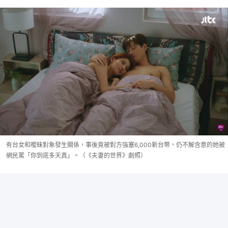
有台女和曖昧對象發生關係，事後竟被對方強塞6,000新台幣，仍不解含意的她被
網民罵「你到底多天真」。（《夫妻的世界》劇照）