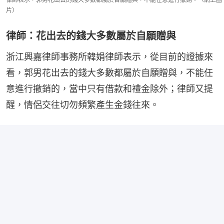
片）
律師：花出去的錢大多數屬於自願贈與
浙江興嘉律師事務所韓娟律師表示，從目前的證據來
看，郭男花出去的錢大多數都屬於自願贈與，不能任
意進行撤銷的，當中只有借款和禮金除外；律師又提
醒，情侶交往切勿頻繁產生金錢往來。