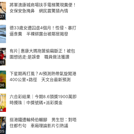
將軍澳康城商場扶手電梯驚現糞便！
女保安急掩鼻 網民震驚猜內情
:27
德33歲女遭囚虐4個月！性侵、暴打
逼食糞 半裸綁露台被鄰居揭發
有片│惠康大媽拖篋偷竊斷正！被包
圍想逃走:是誤會 職員做法獲讚
:01
下星期再打風？AI預測熱帶氣旋闖港
400公里+路徑 天文台最新預測
:36
六合彩結果｜今期8.6頭獎1900萬即
時攪珠｜中獎號碼+派彩獎金
搭港鐵遭輪椅伯輾腳 男生怒：對唔
住都冇句 車廂理論影片引熱議
:05