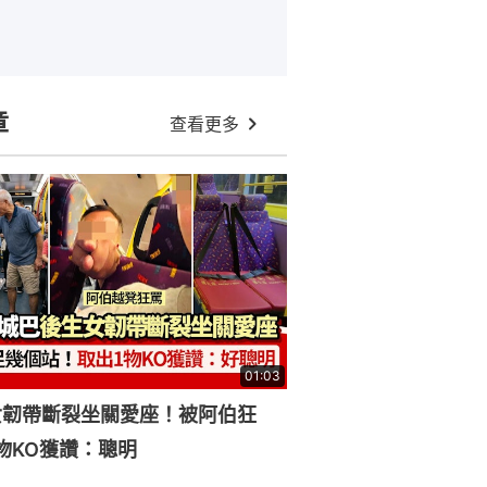
章
查看更多
01:03
女韌帶斷裂坐關愛座！被阿伯狂
物KO獲讚：聰明