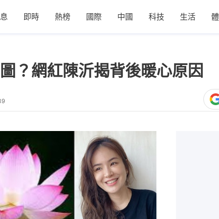
息
即時
熱榜
國際
中國
科技
生活
體
圖？網紅陳沂揭背後暖心原因 
39