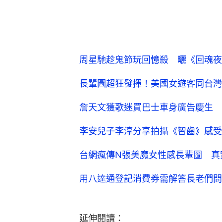
周星馳趁鬼節玩回憶殺 曬《回魂夜
長輩圖超狂發揮！美國女遊客同台灣
詹天文獲歌迷買巴士車身廣告慶生 
李安兒子李淳分享拍攝《智齒》感受
台網瘋傳N張美魔女性感長輩圖 真
用八達通登記消費券需解答長老們問
延伸閱讀：