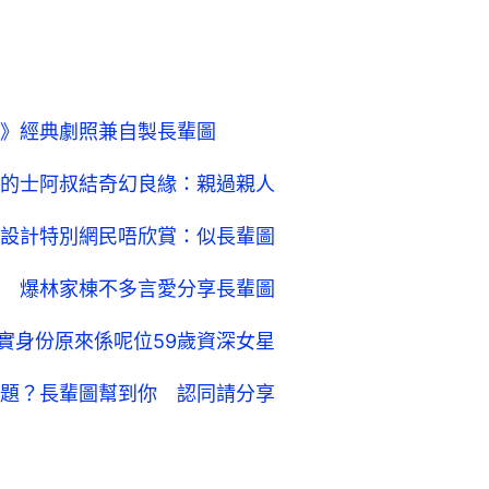
》經典劇照兼自製長輩圖
的士阿叔結奇幻良緣：親過親人
設計特別網民唔欣賞：似長輩圖
 爆林家棟不多言愛分享長輩圖
實身份原來係呢位59歲資深女星
題？長輩圖幫到你 認同請分享