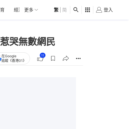
育
經濟
更多
01深圳
繁
觀點
|
简
健康
好食玩飛
登入
女
惹哭無數網民
11
在Google
追蹤《香港01》