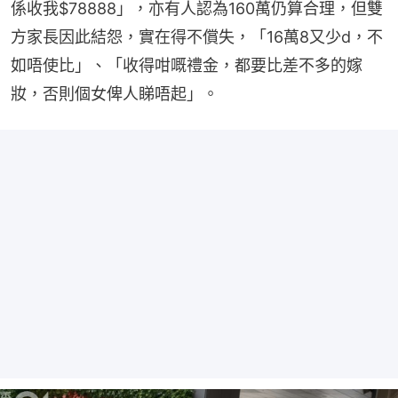
係收我$78888」，亦有人認為160萬仍算合理，但雙
方家長因此結怨，實在得不償失，「16萬8又少d，不
如唔使比」、「收得咁嘅禮金，都要比差不多的嫁
妝，否則個女俾人睇唔起」。