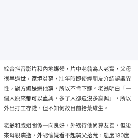
綜合抖音影片和內地媒體，片中老翁為人老實，父母
很早過世，家境貧窮，壯年時即使經朋友介紹認識異
性，對方總是嫌他窮，所以不肯下嫁。老翁明白「一
個人原來都可以盡興，多了人卻還沒多高興」，所以
外出打工存錢，但不知何故目前拾荒維生。
老翁和胞姐關係一向良好，外甥待他尚算友善，但後
來母親病逝，外甥懷疑看不起舅父拾荒，態度180度