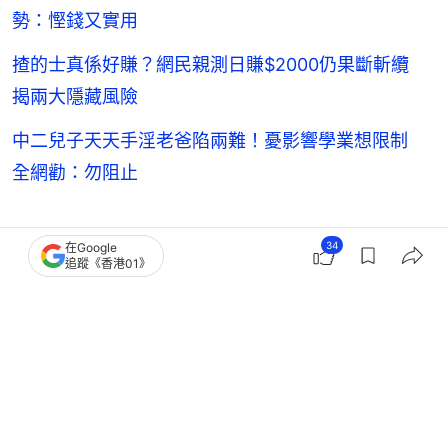
勢：慳錢又實用
揸的士真係好賺？網民親測日賺$2000仍果斷斬纜
揭兩大隱藏風險
中二兒子天天手淫老爸陷兩難！憂影響學業想限制
全網勸：勿阻止
34
瞬間有共鳴
籌備結婚
Threads
婚禮
在Google
追蹤《香港01》
1
0
0
1
0
熱話
熱爆話題