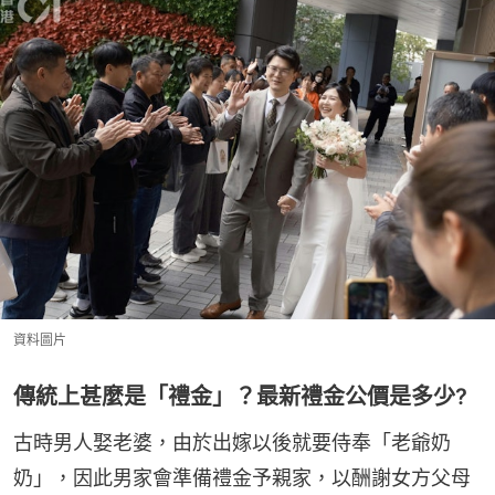
資料圖片
傳統上甚麼是「禮金」？最新禮金公價是多少?
古時男人娶老婆，由於出嫁以後就要侍奉「老爺奶
奶」，因此男家會準備禮金予親家，以酬謝女方父母