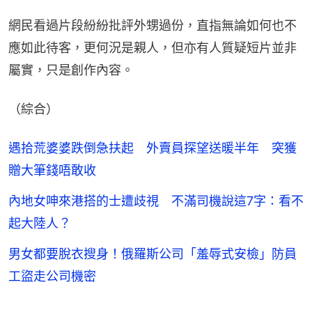
網民看過片段紛紛批評外甥過份，直指無論如何也不
應如此待客，更何況是親人，但亦有人質疑短片並非
屬實，只是創作內容。
（綜合）
遇拾荒婆婆跌倒急扶起 外賣員探望送暖半年 突獲
贈大筆錢唔敢收
內地女呻來港搭的士遭歧視 不滿司機說這7字：看不
起大陸人？
男女都要脫衣搜身！俄羅斯公司「羞辱式安檢」防員
工盜走公司機密