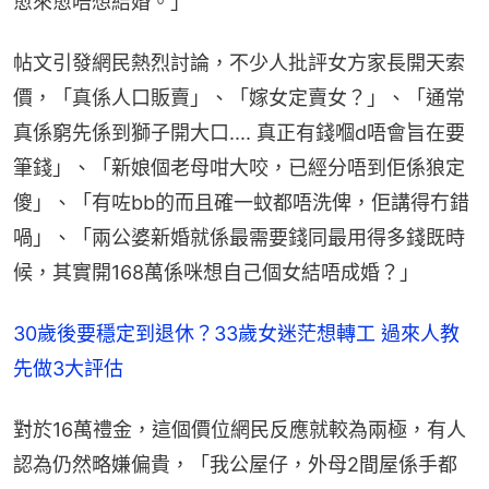
愈來愈唔想結婚。」
帖文引發網民熱烈討論，不少人批評女方家長開天索
價，「真係人口販賣」、「嫁女定賣女？」、「通常
真係窮先係到獅子開大口.... 真正有錢嗰d唔會旨在要
筆錢」、「新娘個老母咁大咬，已經分唔到佢係狼定
傻」、「有咗bb的而且確一蚊都唔洗俾，佢講得冇錯
喎」、「兩公婆新婚就係最需要錢同最用得多錢既時
候，其實開168萬係咪想自己個女結唔成婚？」
30歲後要穩定到退休？33歲女迷茫想轉工 過來人教
先做3大評估
對於16萬禮金，這個價位網民反應就較為兩極，有人
認為仍然略嫌偏貴，「我公屋仔，外母2間屋係手都