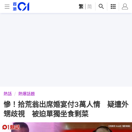
繁
|
简
熱話
熱爆話題
慘！拾荒翁出席婚宴付3萬人情 疑遭外
甥歧視 被迫單獨坐食剩菜