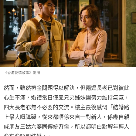
《香港愛情故事》劇照
然而，雖然禮金問題得以解決，但兩邊長老已對彼此
心生不滿，婚禮當日僅靠兄弟姊妹團努力維持氣氛，
四大長老亦無不必要的交流。樓主最後感慨「結婚路
上最大嘅障礙，從來都唔係來自一對新人，係嚟自親
戚朋友三姑六婆同傳統習俗，所以都明白點解年輕人