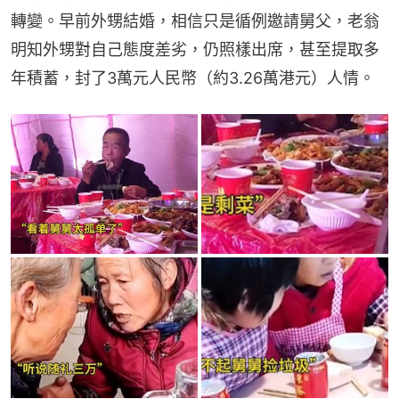
轉變。早前外甥結婚，相信只是循例邀請舅父，老翁
明知外甥對自己態度差劣，仍照樣出席，甚至提取多
年積蓄，封了3萬元人民幣（約3.26萬港元）人情。