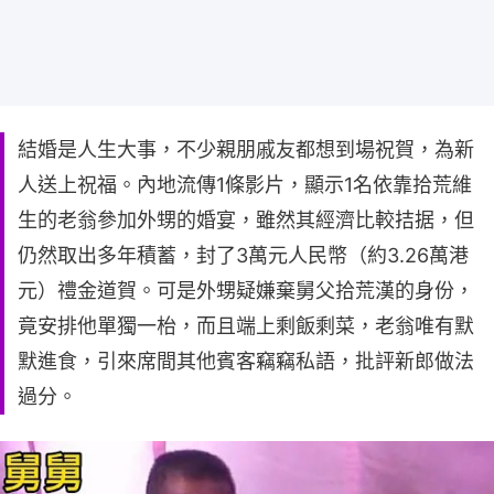
結婚是人生大事，不少親朋戚友都想到場祝賀，為新
人送上祝福。內地流傳1條影片，顯示1名依靠拾荒維
生的老翁參加外甥的婚宴，雖然其經濟比較拮据，但
仍然取出多年積蓄，封了3萬元人民幣（約3.26萬港
元）禮金道賀。可是外甥疑嫌棄舅父拾荒漢的身份，
竟安排他單獨一枱，而且端上剩飯剩菜，老翁唯有默
默進食，引來席間其他賓客竊竊私語，批評新郎做法
過分。