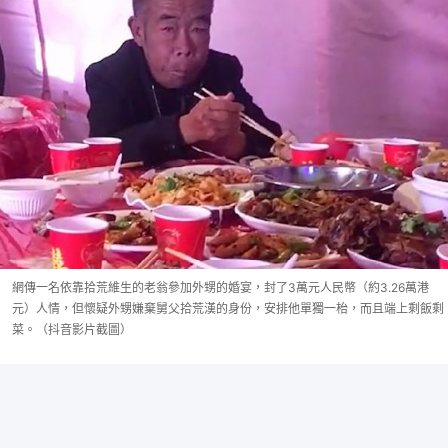
網傳一名依靠拾荒維生的老翁參加外甥的婚宴，封了3萬元人民幣（約3.26萬港
元）人情，但懷疑外甥嫌棄舅父拾荒漢的身份，安排他單獨一枱，而且端上剩飯剩
菜。（抖音影片截圖）