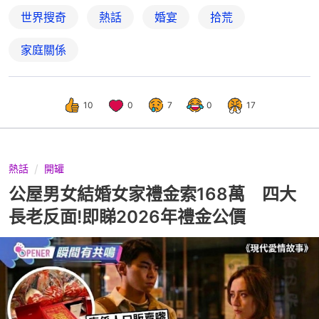
世界搜奇
熱話
婚宴
拾荒
家庭關係
10
0
7
0
17
熱話
開罐
公屋男女結婚女家禮金索168萬 四大
長老反面!即睇2026年禮金公價