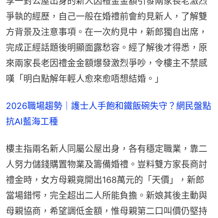
享一對公屋出身的新人因禮金金額引發兩家長老激烈
爭執的經歷，自己一般在婚禮前會約見新人，了解雙
方背景及注意事項。在一次約見中，新郎獨自出席，
完成正經話題後明顯面露愁容。經了解後才得悉，原
來兩家長老因禮金金額爆發激烈爭吵，令樓主不禁感
嘆「明白點解年輕人愈來愈唔想結婚。」
2026職場趨勢｜護士人手飽和鐵飯碗失守？網民盤點
抗AI藍海工種
樓主指兩名新人同屬公屋出身，各有穩定職業，靠二
人努力儲錢購置物業及籌備婚禮。豈料雙方家長商討
禮金時，女方母親竟開出168萬元的「天價」，新郎
當場錯愕，完全超出二人所能負擔。新娘其後主動與
母親協商，希望調低金額，惟母親第二口叫價仍堅持