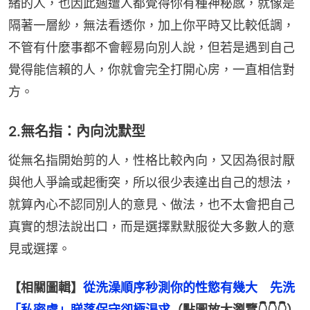
緒的人，也因此週遭人都覺得你有種神秘感，就像是
隔著一層紗，無法看透你，加上你平時又比較低調，
不管有什麼事都不會輕易向別人說，但若是遇到自己
覺得能信賴的人，你就會完全打開心房，一直相信對
方。
2.無名指：內向沈默型
從無名指開始剪的人，性格比較內向，又因為很討厭
與他人爭論或起衝突，所以很少表達出自己的想法，
就算內心不認同別人的意見、做法，也不太會把自己
真實的想法說出口，而是選擇默默服從大多數人的意
見或選擇。
【相關圖輯】
從洗澡順序秒測你的性慾有幾大　先洗
「私密處」睇落保守卻極渴求
（點圖放大瀏覽👇👇👇）