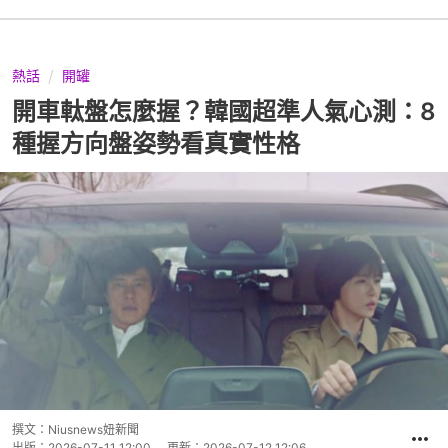
熱話
開罐
開車軚盤怎麼握？韓國超準人氣心測：8
種握方向盤姿勢看真實性格
撰文：
Niusnews妞新聞
出版：
2026-07-11 12:00
更新：
2026-07-12 12:06