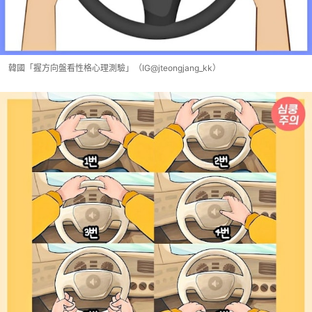
韓國「握方向盤看性格心理測驗」（IG@jteongjang_kk）