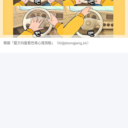
韓國「握方向盤看性格心理測驗」（IG@jteongjang_kk）