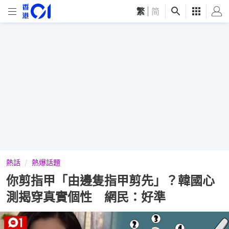
繁
|
简
熱話
熱爆話題
你剪指甲「由邊隻指甲剪先」？韓國心
測揭穿真實個性 網民：好準