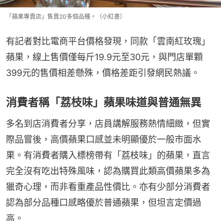
「蘋果專賣店」售賣20多個品種。（小紅書）
有記者對比電商平台價格發現，同款「雲南紅玫瑰」
蘋果，線上售價僅每斤19.9元至30元，與門店單顆
399元的售價相差懸殊，價格差距引發網民熱議。
消費者稱「荔枝味」蘋果味道與普通無異
多名到店消費者分享，店員講解服務熱情細緻，但實
際品嘗後，高價蘋果口感並未明顯優於一般市面水
果。有消費者購入標榜帶有「荔枝味」的蘋果，直言
完全沒有吃出特殊風味，認為購買此類高價蘋果多為
獵奇心理，而非看重產品性價比。亦有少部分消費者
認為部分品種口感略優於普通蘋果，但坦言定價過
高。