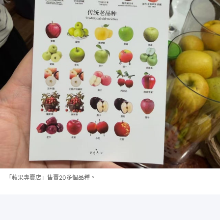
「蘋果專賣店」售賣20多個品種。