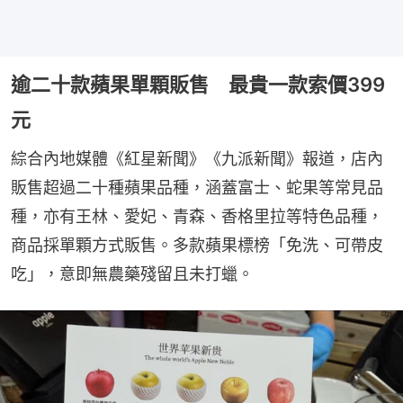
逾二十款蘋果單顆販售 最貴一款索價399
元
綜合內地媒體《紅星新聞》《九派新聞》報道，店內
販售超過二十種蘋果品種，涵蓋富士、蛇果等常見品
種，亦有王林、愛妃、青森、香格里拉等特色品種，
商品採單顆方式販售。多款蘋果標榜「免洗、可帶皮
吃」，意即無農藥殘留且未打蠟。