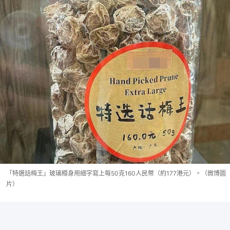
「特選話梅王」玻璃樽身用細字寫上每50克160人民幣（約177港元）。（微博圖
片）