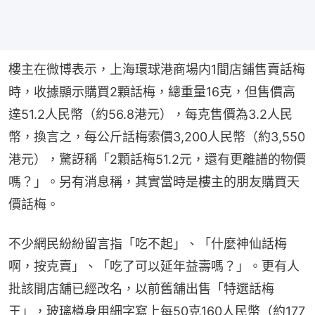
樓主在微博表示，上海環球港商場内1間店鋪售賣話梅
時，收據顯示購買2顆話梅，總重量16克，但售價高
達51.2人民幣（約56.8港元），每克售價為3.2人民
幣，換言之，每公斤話梅索價3,200人民幣（約3,550
港元），驚訝稱「2顆話梅51.2元，還有更離譜的物價
嗎？」。另有消息稱，其實當時是樓主的朋友購買天
價話梅。
不少網民紛紛留言指「吃不起」、「什麼神仙話梅
啊，按克賣」、「吃了可以延年益壽嗎？」。更有人
批該間店舖已經改名，以前舊舖出售「特選話梅
王」，玻璃樽身用細字寫上每50克160人民幣（約177