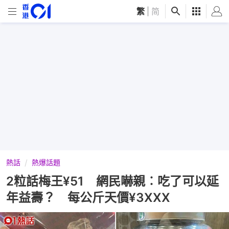
繁
|
简
熱話
熱爆話題
2粒話梅王¥51 網民嚇親︰吃了可以延
年益壽？ 每公斤天價¥3XXX