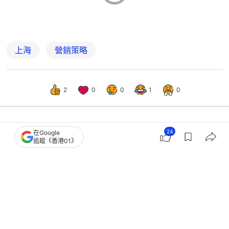
上海
營銷策略
2
0
0
1
0
24
在Google
熱話
熱爆話題
追蹤《香港01》
零食展凍乾夾糖售1元1克 女生批貴如
搶劫 網民斥離譜：水魚之都