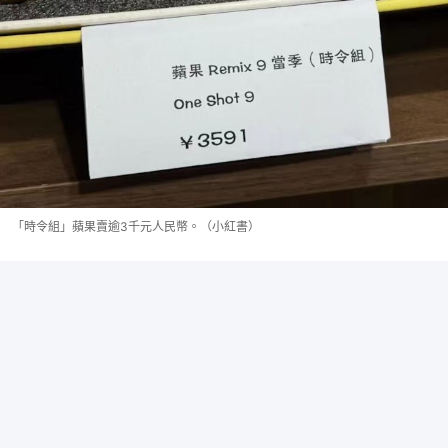
「時令組」蘋果賣逾3千元人民幣。（小紅書）