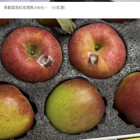
單顆雲南紅玫瑰售399元。 （小紅書）