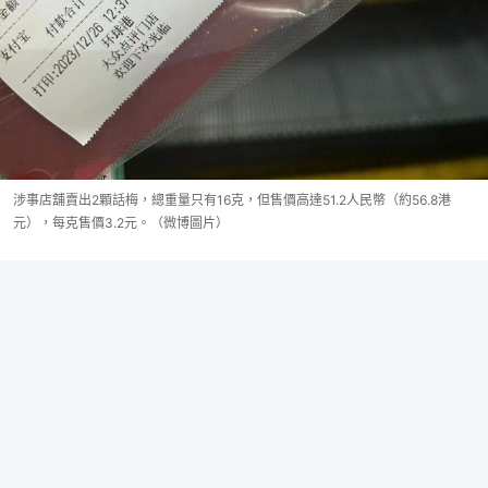
涉事店舖賣出2顆話梅，總重量只有16克，但售價高達51.2人民幣（約56.8港
元），每克售價3.2元。（微博圖片）