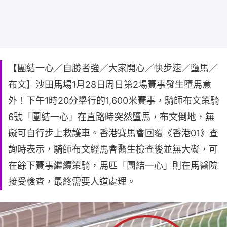
【團結一心／自勝者強／大家開心／快步速／墮馬／
布文】沙田馬場1月28日周日第2場賽事發生墮馬意
外！下午1時20分舉行的1,600米賽事，騎師布文策騎
6號「團結一心」在直路時突然墮馬，布文倒地，無
礙可自行步上救護車。香港賽馬會回覆《香港01》查
詢時表示，騎師布文經馬會醫生檢查後並無大礙，可
在餘下賽事繼續策騎，馬匹「團結一心」則在馬醫院
接受檢查，最終需要人道處理。