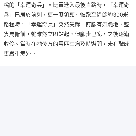
檔的「幸運奇兵」。比賽進入最後直路時，「幸運奇
兵」已居於前列，更一度領頭。惟跑至尚餘約300米
路程時，「幸運奇兵」突然失蹄，前腳有如跪地，整
隻馬俯前，牠雖然立即站起，但腳步已亂，之後逐漸
收停。當時在牠後方的馬匹幸均及時避開，未有釀成
更嚴重意外。