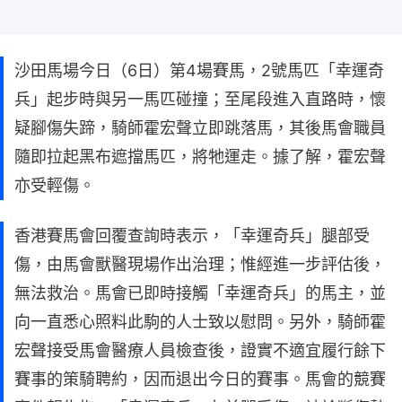
沙田馬場今日（6日）第4場賽馬，2號馬匹「幸運奇
兵」起步時與另一馬匹碰撞；至尾段進入直路時，懷
疑腳傷失蹄，騎師霍宏聲立即跳落馬，其後馬會職員
隨即拉起黑布遮擋馬匹，將牠運走。據了解，霍宏聲
亦受輕傷。
香港賽馬會回覆查詢時表示，「幸運奇兵」腿部受
傷，由馬會獸醫現場作出治理；惟經進一步評估後，
無法救治。馬會已即時接觸「幸運奇兵」的馬主，並
向一直悉心照料此駒的人士致以慰問。另外，騎師霍
宏聲接受馬會醫療人員檢查後，證實不適宜履行餘下
賽事的策騎聘約，因而退出今日的賽事。馬會的競賽