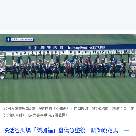
沙田馬場賽馬第4場，8號檔的「幸運奇兵」在開閘時，被7號檔的「機械之星」向
外斜跑撞到。（馬會賽事重溫片段截圖）
快活谷馬場「樂加福」腳傷急墮後 騎師跳落馬 一