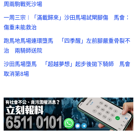
周兩駒戰死沙場
一周三宗︱「滿載歸來」沙田馬場試閘腳傷 馬會：
傷重未能救治
跑馬地馬場連環墮馬 「四季醒」左前腳嚴重骨裂不
治 兩騎師送院
沙田馬場墮馬 「超越夢想」起步後拋下騎師 馬會
取消第8場