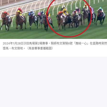
2024年1月28日沙田馬場第2場賽事，騎師布文策騎6號「團結一心」在直路時突然
墮馬，布文倒地。（馬會賽事重播截圖）