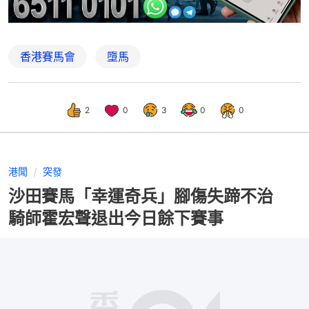
香港賽馬會
墮馬
2
0
3
0
0
港聞
突發
沙田賽馬「幸運奇兵」腳傷失蹄不治
騎師霍宏聲退出今日餘下賽事