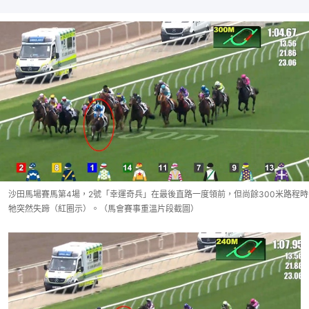
沙田馬場賽馬第4場，2號「幸運奇兵」在最後直路一度領前，但尚餘300米路程時
牠突然失蹄（紅圈示）。（馬會賽事重溫片段截圖）