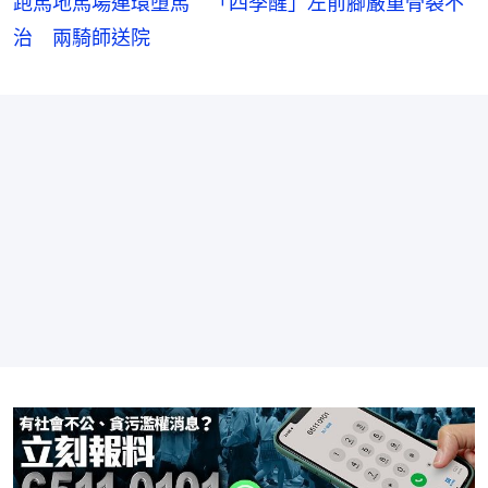
跑馬地馬場連環墮馬 「四季醒」左前腳嚴重骨裂不
治 兩騎師送院