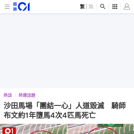
繁
|
简
熱話
熱爆話題
沙田馬場「團結一心」人道毀滅 騎師
布文約1年墮馬4次4匹馬死亡