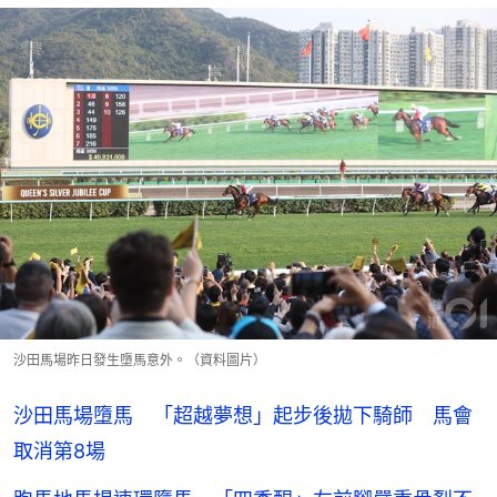
沙田馬場昨日發生墮馬意外。（資料圖片）
沙田馬場墮馬 「超越夢想」起步後拋下騎師 馬會
取消第8場