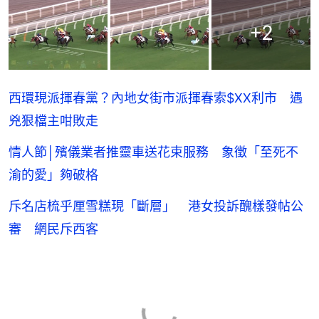
+
2
西環現派揮春黨？內地女街市派揮春索$XX利市 遇
兇狠檔主咁敗走
情人節│殯儀業者推靈車送花束服務 象徵「至死不
渝的愛」夠破格
斥名店梳乎厘雪糕現「斷層」 港女投訴醜樣發帖公
審 網民斥西客