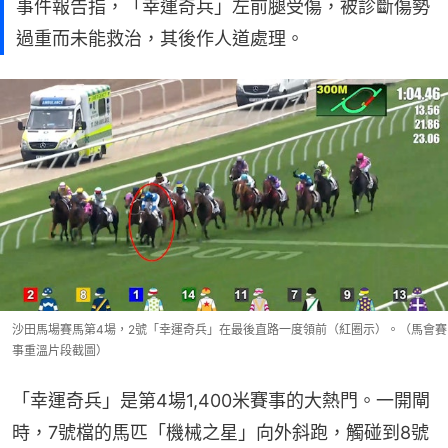
事件報告指，「幸運奇兵」左前腿受傷，被診斷傷勢
過重而未能救治，其後作人道處理。
沙田馬場賽馬第4場，2號「幸運奇兵」在最後直路一度領前（紅圈示）。（馬會賽
事重溫片段截圖）
「幸運奇兵」是第4場1,400米賽事的大熱門。一開閘
時，7號檔的馬匹「機械之星」向外斜跑，觸碰到8號