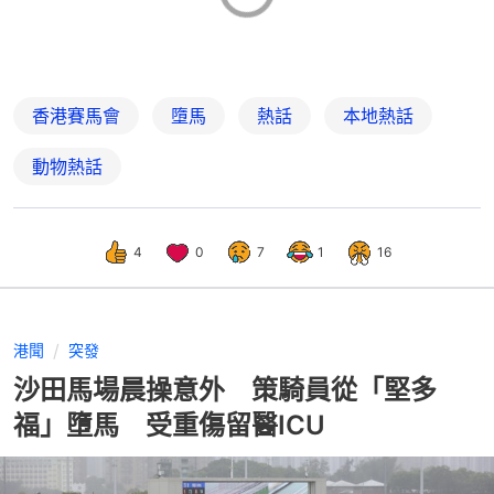
香港賽馬會
墮馬
熱話
本地熱話
動物熱話
4
0
7
1
16
港聞
突發
沙田馬場晨操意外 策騎員從「堅多
福」墮馬 受重傷留醫ICU