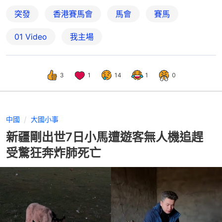
突發
香港賽馬會
馬會
賽馬
01 Video
我主場
3
1
14
1
0
中國
大國小事
新疆剛出世7日小馬遭遊客無人機追趕
受驚狂奔炸肺死亡