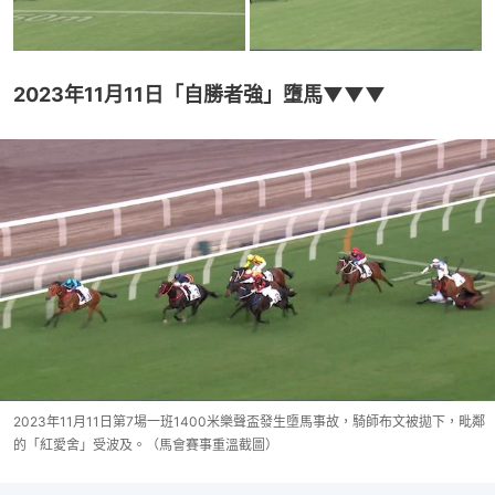
2023年11月11日「自勝者強」墮馬▼▼▼
2023年11月11日第7場一班1400米樂聲盃發生墮馬事故，騎師布文被拋下，毗鄰
的「紅愛舍」受波及。（馬會賽事重溫截圖）