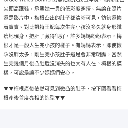
尖頭高跟鞋，承襲她一貫的低彩度穿搭。無論在照片
還是影片中，梅根凸出的肚子都清晰可見，彷彿還懷
着寶寶。對比凱特王妃每次生完小孩沒多久就身形纖
瘦地現身，把肚子藏得很好，許多媽媽紛紛表示，梅
根才是一般人生完小孩的樣子。有媽媽表示，即使懷
孕沒胖太多，剛生完小孩肚子還是會非常明顯，當然
生完幾個月後凸肚還沒消失的也大有人在。梅根的模
樣，可說是讓不少媽媽們安心。
▼▼梅根產後依然可見到微凸的肚子​，按下圖看看梅
根產後首度亮相的造型▼▼