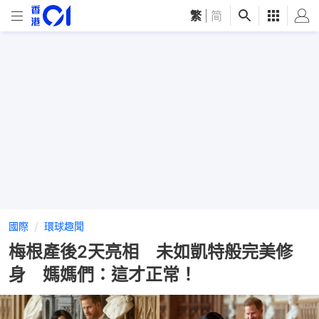
繁
|
简
國際
環球趣聞
梅根產後2天亮相 未如凱特般完美修
身 媽媽們：這才正常！