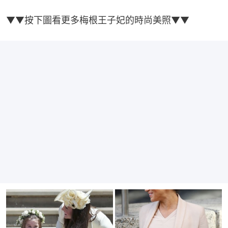
▼▼按下圖看更多梅根王子妃的時尚美照▼▼