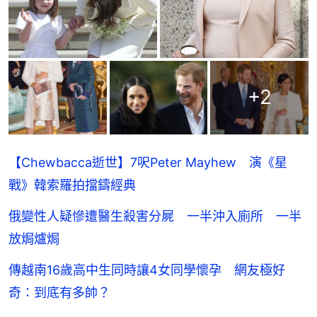
+
2
【Chewbacca逝世】7呎Peter Mayhew 演《星
戰》韓索羅拍擋鑄經典
俄變性人疑慘遭醫生殺害分屍 一半沖入廁所 一半
放焗爐焗
傳越南16歲高中生同時讓4女同學懷孕 網友極好
奇：到底有多帥？