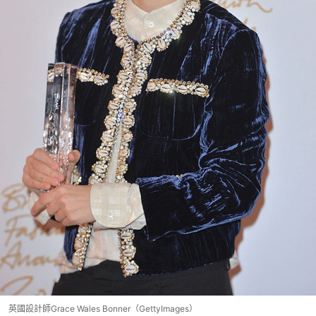
英國設計師Grace Wales Bonner（GettyImages）