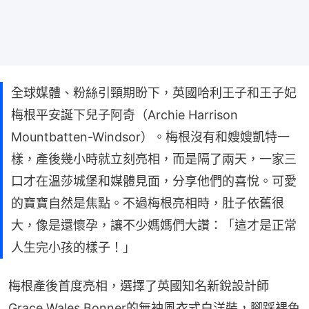
全球媒體、粉絲引頸期盼下，英國哈利王子和王子妃
梅根平安誕下兒子阿奇（Archie Harrison
Mountbatten-Windsor）。梅根沒有和嫂嫂凱特一
樣，產後幾小時就立刻亮相，而是隔了兩天，一家三
口才在溫莎城堡和媒體見面，分享他們的喜悅。可愛
的寶寶自然是焦點。不過梅根亮相時，肚子依舊很
大，像是還懷孕，讓不少媽媽們大讚：「這才是正常
人生完小孩的樣子！」
梅根產後首度亮相，選擇了英國知名新銳設計師
Grace Wales Bonner的無袖風衣式白洋裝，腳踩裸色