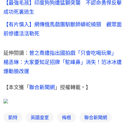
【最強毛孩】印度狗狗遭猛獅突襲 不認命勇悍反擊
成功死裏逃生
【有片慎入】網傳俄馬戲團馴獸師蟒蛇繞頸 觀眾面
前慘遭活活勒死
延伸閱讀：
曾之喬遭指出國拍戲「只會吃喝玩樂」　
楊丞琳：大家要知足
招牌「駝峰鼻」消失！范冰冰遭
爆動臉改運​
【本文獲「
聯合新聞網
」授權轉載。】
凱特
英國皇室
梅根
聯合新聞網