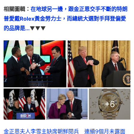
相關圖輯：
在地球另一邊，跟金正恩交手不斷的特朗
普愛戴Rolex黃金勞力士，而總統大選對手拜登偏愛
的品牌是...
▼▼▼
+
6
金正恩夫人李雪主缺席朝鮮閱兵 連續9個月未露面