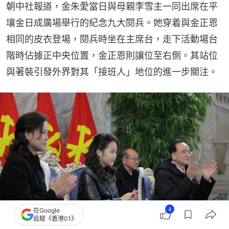
朝中社報道，金朱愛當日與母親李雪主一同出席在平
壤金日成廣場舉行的紀念九大閱兵。她穿着與金正恩
相同的皮衣登場，閱兵時坐在主席台，走下活動場台
階時佔據正中央位置，金正恩則讓位至右側。其站位
與著裝引發外界對其「接班人」地位的進一步關注。
4
在Google
追蹤《香港01》