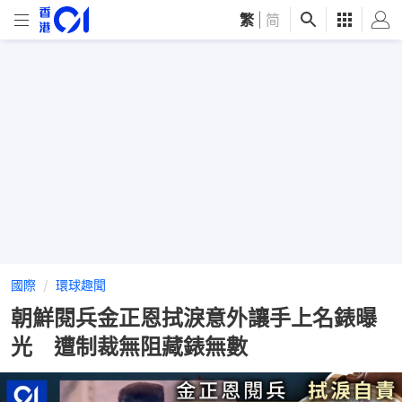
繁
|
简
國際
環球趣聞
朝鮮閱兵金正恩拭淚意外讓手上名錶曝
光 遭制裁無阻藏錶無數