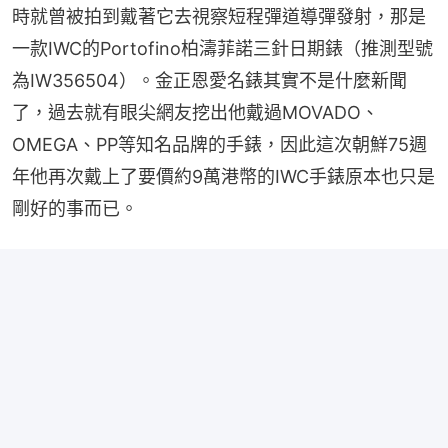
時就曾被拍到戴著它去視察短程彈道導彈發射，那是
一款IWC的Portofino柏濤菲諾三針日期錶（推測型號
為IW356504）。金正恩愛名錶其實不是什麼新聞
了，過去就有眼尖網友挖出他戴過MOVADO、
OMEGA、PP等知名品牌的手錶，因此這次朝鮮75週
年他再次戴上了要價約9萬港幣的IWC手錶原本也只是
剛好的事而已。