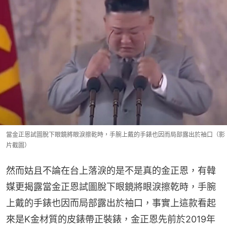
當金正恩試圖脫下眼鏡將眼淚擦乾時，手腕上戴的手錶也因而局部露出於袖口（影
片截圖）
然而姑且不論在台上落淚的是不是真的金正恩，有韓
媒更揭露當金正恩試圖脫下眼鏡將眼淚擦乾時，手腕
上戴的手錶也因而局部露出於袖口，事實上這款看起
來是K金材質的皮錶帶正裝錶，金正恩先前於2019年