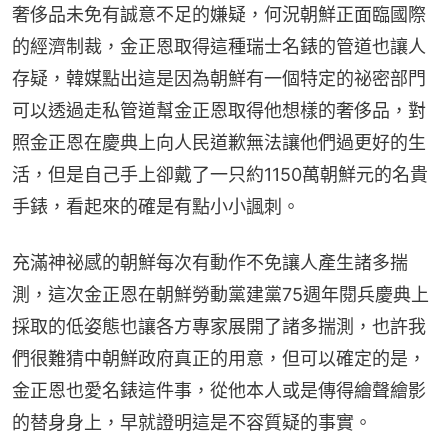
奢侈品未免有誠意不足的嫌疑，何況朝鮮正面臨國際
的經濟制裁，金正恩取得這種瑞士名錶的管道也讓人
存疑，韓媒點出這是因為朝鮮有一個特定的祕密部門
可以透過走私管道幫金正恩取得他想樣的奢侈品，對
照金正恩在慶典上向人民道歉無法讓他們過更好的生
活，但是自己手上卻戴了一只約1150萬朝鮮元的名貴
手錶，看起來的確是有點小小諷刺。
充滿神祕感的朝鮮每次有動作不免讓人產生諸多揣
測，這次金正恩在朝鮮勞動黨建黨75週年閱兵慶典上
採取的低姿態也讓各方專家展開了諸多揣測，也許我
們很難猜中朝鮮政府真正的用意，但可以確定的是，
金正恩也愛名錶這件事，從他本人或是傳得繪聲繪影
的替身身上，早就證明這是不容質疑的事實。