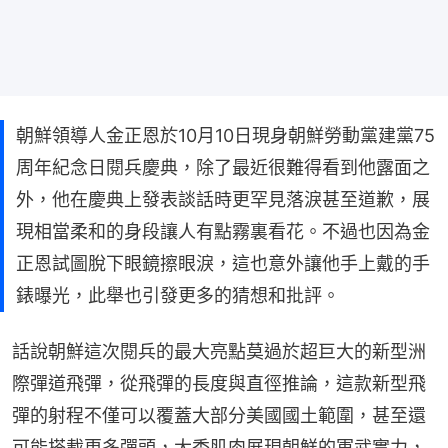
朝鮮領導人金正恩於10月10日現身朝鮮勞動黨建黨75
周年紀念日閱兵慶典，除了最近很難得看到他露面之
外，他在慶典上發表談話時更罕見落淚甚至道歉，展
現相當柔和的身段讓人有點霧裏看花。不過也因為金
正恩試圖脫下眼鏡擦眼淚，這也意外讓他手上戴的手
錶曝光，此舉也引發更多的猜想和批評。
話說朝鮮這次閱兵的最大亮點莫過於超巨大的新型洲
際彈道飛彈，從飛彈的長度與直徑推論，這款新型飛
彈的射程不僅可以覆蓋大部分美國國土範圍，甚至還
可能搭載更多彈頭，大秀肌肉展現朝鮮的軍武實力，