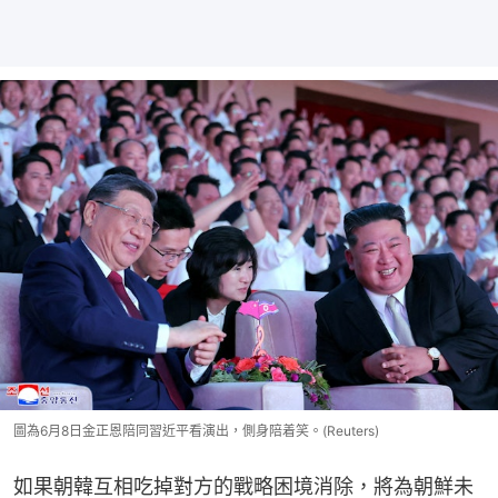
圖為6月8日金正恩陪同習近平看演出，側身陪着笑。(Reuters)
如果朝韓互相吃掉對方的戰略困境消除，將為朝鮮未