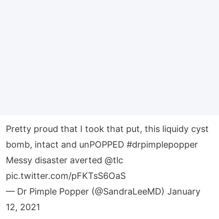
Pretty proud that I took that put, this liquidy cyst
bomb, intact and unPOPPED
#drpimplepopper
Messy disaster averted
@tlc
pic.twitter.com/pFKTsS6OaS
— Dr Pimple Popper (@SandraLeeMD)
January
12, 2021