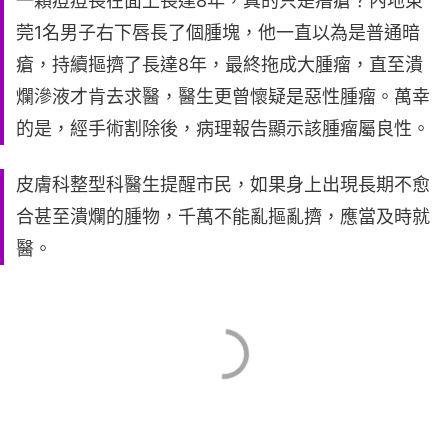
一顆痘痘長在面上長達8年，真的只是瘖瘡？內地東
莞1名男子右下唇長了個腫塊，他一直以為是普通暗
瘡，持續摳擠了長達8年，最終拖成大腫瘤，直至潰
爛滲液才肯去求醫，醫生更曾懷疑是惡性腫瘤。萬幸
的是，經手術割除後，病理報告顯示該腫瘤屬良性。
皮膚科整型科醫生提醒市民，如果身上出現長期不愈
合甚至潰爛的腫物，千萬不能亂摳亂擠，應當及時就
醫。