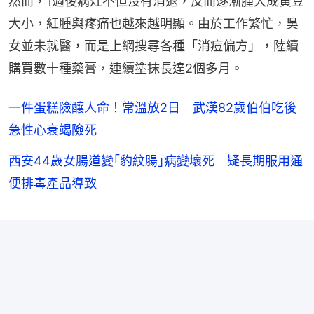
然而，1週後病灶不但沒有消退，反而逐漸腫大成黃豆
大小，紅腫與疼痛也越來越明顯。由於工作繁忙，吳
女並未就醫，而是上網搜尋各種「消痘偏方」，陸續
購買數十種藥膏，連續塗抹長達2個多月。
一件蛋糕險釀人命！常溫放2日 武漢82歲伯伯吃後
急性心衰竭險死
西安44歲女腸道變｢豹紋腸｣病變壞死 疑長期服用通
便排毒產品導致