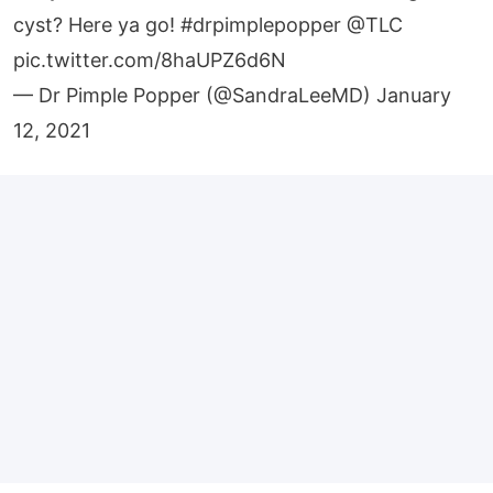
cyst? Here ya go!
#drpimplepopper
@TLC
pic.twitter.com/8haUPZ6d6N
— Dr Pimple Popper (@SandraLeeMD)
January
12, 2021