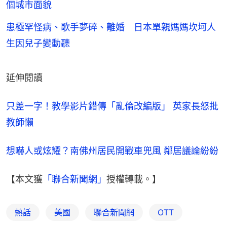
個城市面貌
患極罕怪病、歌手夢碎、離婚 日本單親媽媽坎坷人
生因兒子變動聽
延伸閱讀
只差一字！教學影片錯傳「亂倫改編版」 英家長怒批
教師懶
想嚇人或炫耀？南佛州居民開戰車兜風 鄰居議論紛紛
【本文獲
「聯合新聞網」
授權轉載。】
熱話
美國
聯合新聞網
OTT