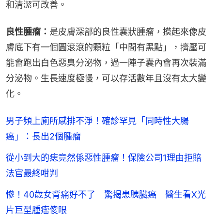
和清潔可改善。
良性腫瘤：
是皮膚深部的良性囊狀腫瘤，摸起來像皮
膚底下有一個圓滾滾的顆粒「中間有黑點」，擠壓可
能會跑出白色惡臭分泌物，過一陣子囊內會再次裝滿
分泌物。生長速度極慢，可以存活數年且沒有太大變
化。
男子頻上廁所感排不淨！確診罕見「同時性大腸
癌」：長出2個腫瘤
從小到大的痣竟然係惡性腫瘤！保險公司1理由拒賠
法官最終咁判
慘！40歲女背痛好不了 驚揭患胰臟癌 醫生看X光
片巨型腫瘤傻眼