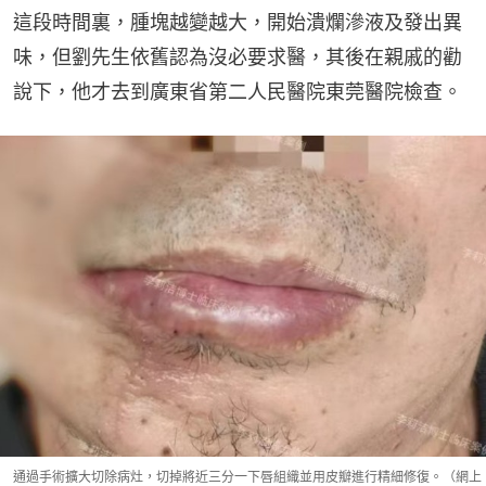
這段時間裏，腫塊越變越大，開始潰爛滲液及發出異
味，但劉先生依舊認為沒必要求醫，其後在親戚的勸
說下，他才去到廣東省第二人民醫院東莞醫院檢查。
通過手術擴大切除病灶，切掉將近三分一下唇組織並用皮瓣進行精細修復。（網上