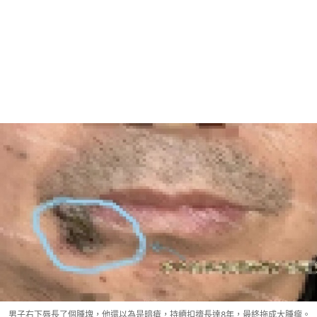
男子右下唇長了個腫塊，他還以為是暗瘡，持續扣擠長達8年，最終拖成大腫瘤。