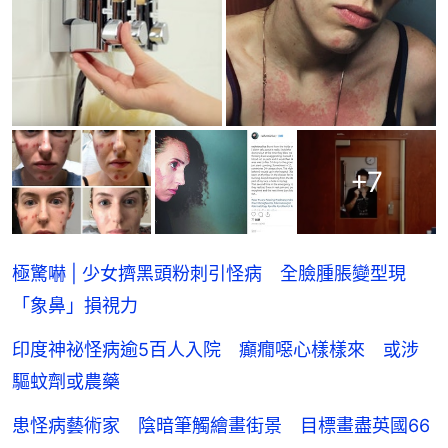
+
7
極驚嚇 | 少女擠黑頭粉刺引怪病 全臉腫脹變型現
「象鼻」損視力
印度神祕怪病逾5百人入院 癲癇噁心樣樣來 或涉
驅蚊劑或農藥
患怪病藝術家 陰暗筆觸繪畫街景 目標畫盡英國66