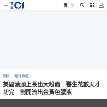
繁
|
简
國際
環球趣聞
美國漢頭上長出大粉瘤 醫生花數天才
切完 割開流出金黃色膿液