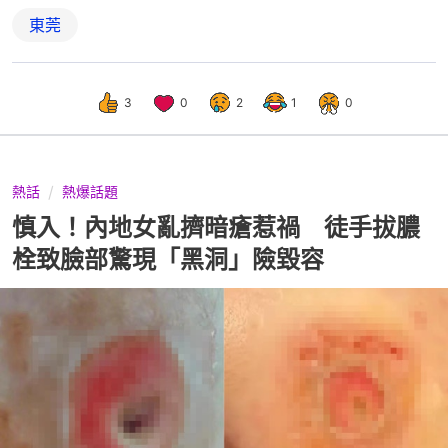
東莞
3
0
2
1
0
熱話
熱爆話題
慎入！內地女亂擠暗瘡惹禍 徒手拔膿
栓致臉部驚現「黑洞」險毀容