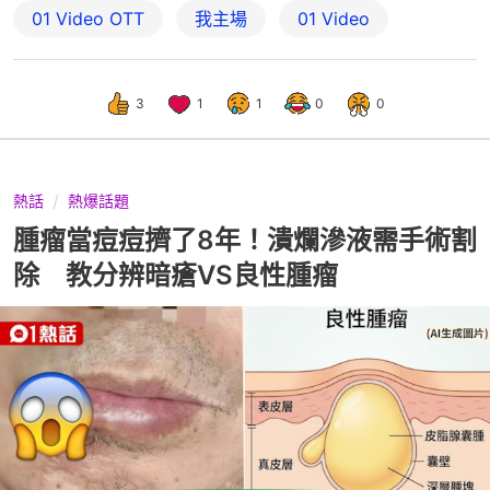
01‌ ‌Video‌ ‌OTT
我主場
01 Video
3
1
1
0
0
熱話
熱爆話題
腫瘤當痘痘擠了8年！潰爛滲液需手術割
除 教分辨暗瘡VS良性腫瘤