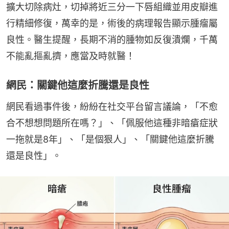
擴大切除病灶，切掉將近三分一下唇組織並用皮瓣進
行精細修復，萬幸的是，術後的病理報告顯示腫瘤屬
良性。醫生提醒，長期不消的腫物如反復潰爛，千萬
不能亂摳亂擠，應當及時就醫！
網民：關鍵他這麼折騰還是良性
網民看過事件後，紛紛在社交平台留言議論，「不愈
合不想想問題所在嗎？」、「佩服他這種非暗瘡症狀
一拖就是8年」、「是個狠人」、「關鍵他這麼折騰
還是良性」。