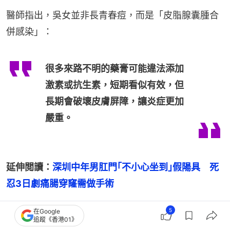
醫師指出，吳女並非長青春痘，而是「皮脂腺囊腫合
併感染」：
很多來路不明的藥膏可能違法添加
激素或抗生素，短期看似有效，但
長期會破壞皮膚屏障，讓炎症更加
嚴重。
延伸閲讀：
深圳中年男肛門｢不小心坐到｣假陽具　死
忍3日劇痛腸穿窿需做手術
5
在Google
追蹤《香港01》