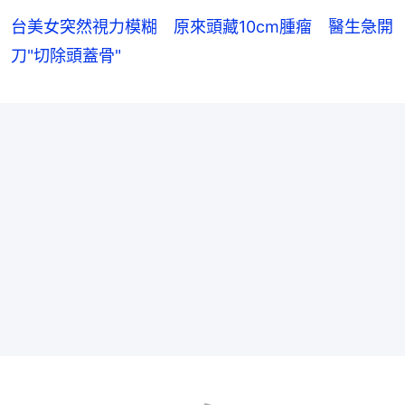
台美女突然視力模糊 原來頭藏10cm腫瘤 醫生急開
刀"切除頭蓋骨"