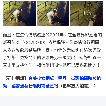
+
3
而且，在疫情仍然嚴重的2021年，在全世界肆虐着的
新冠肺炎（COVID-19）依然猖狂。像疫情流行期間
大多數餐飲服務場所一樣，他們的業績也在這次遭受
了打擊，更換門上的玻璃是另一項支出。還好社區一
直非常支持他們，相信他們很快就可以度過難關的！
【延伸閱讀】
台美少女網紅「啊乓」街頭拍攝時被搶
劫　案發過程粉絲眼前全直播
（點擊放大瀏覽）：