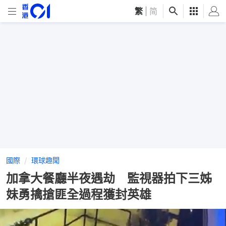
繁
|
简
國際
環球趣聞
加拿大餐廳半夜遇劫 監視器拍下三姊
妹勇擒搶匪全過程獲封英雄