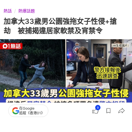
熱話
熱爆話題
加拿大33歲男公園強拖女子性侵+搶
劫 被捕揭違居家軟禁及宵禁令
9
在Google
追蹤《香港01》
撰文：
賈桂琳
出版：
2026-07-22 07:10
更新：
2026-07-22 11:23