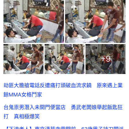
+
9
劫匪大膽搶電話反遭痛打頭破血流求饒 原來遇上業
餘MMA女格鬥家
台鬼祟男潛入未開門便當店 勇武老闆娘舉起飯匙狂
打 真相極爆笑