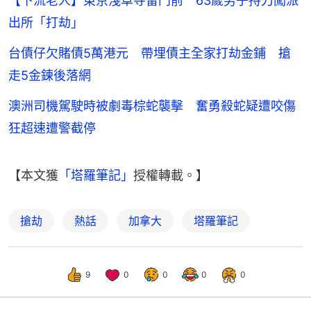
【下流老人】東京淺草寺雷門前 63歲男子持刀闖派
出所「打劫」
台債仔欠賭債5萬港元 帶埋債主全家打劫金鋪 搶
走5金鍊後落網
澳洲司機駕駛時被劇毒棕蛇襲擊 奮勇殺蛇疑遭咬傷
狂超速遭警截停
【本文獲
「塔羅筆記」
授權轉載。】
搶劫
熱話
加拿大
塔羅筆記
9
0
0
0
0