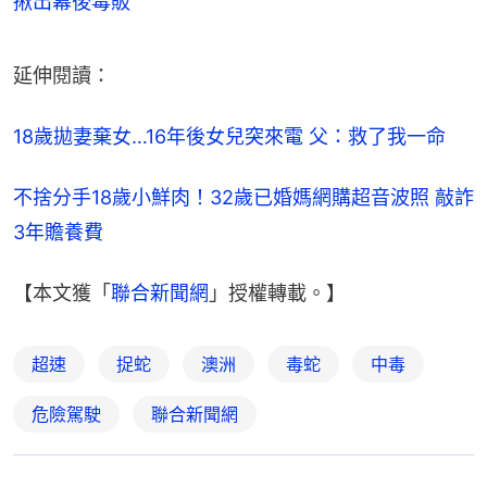
揪出幕後毒販
延伸閱讀：
18歲拋妻棄女…16年後女兒突來電 父：救了我一命
不捨分手18歲小鮮肉！32歲已婚媽網購超音波照 敲詐
3年贍養費
【本文獲「
聯合新聞網
」授權轉載。】
超速
捉蛇
澳洲
毒蛇
中毒
危險駕駛
聯合新聞網