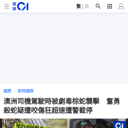
繁
|
简
國際
即時國際
澳洲司機駕駛時被劇毒棕蛇襲擊 奮勇
殺蛇疑遭咬傷狂超速遭警截停