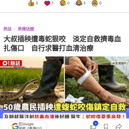
3
1
0
5
0
熱話
熱爆話題
大叔插秧遭毒蛇狠咬 淡定自救擠毒血
扎傷口 自行求醫打血清治療
9
在Google
追蹤《香港01》