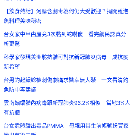
【飲食熱話】河豚含劇毒為何仍大受歡迎？揭開雞泡
魚料理美味秘密
台女家中曱甴屋竟3次黏到蛇嚇傻 看完網民認真分
析更驚
科學家發現美洲駝抗體可對抗新冠肺炎病毒 成抗疫
新希望
台男釣起鰻鯰被刺傷劇痛求醫幸無大礙 一文看清釣
魚防中毒建議
雲南蝙蝠體內病毒跟新冠肺炎96.2%相似 當地3%人
有抗體
台女遺體驗出毒品PMMA 母親用其生前帳號扮買家