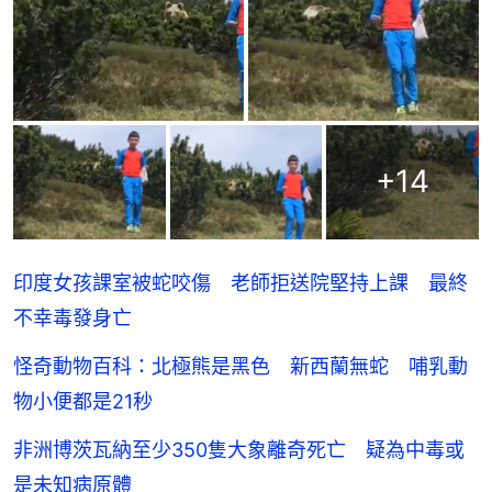
+
14
印度女孩課室被蛇咬傷 老師拒送院堅持上課 最終
不幸毒發身亡
怪奇動物百科：北極熊是黑色 新西蘭無蛇 哺乳動
物小便都是21秒
非洲博茨瓦納至少350隻大象離奇死亡 疑為中毒或
是未知病原體