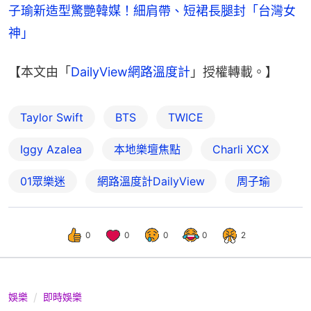
子瑜新造型驚艷韓媒！細肩帶、短裙長腿封「台灣女
神」
【本文由「
DailyView網路溫度計
」授權轉載。】
Taylor Swift
BTS
TWICE
Iggy Azalea
本地樂壇焦點
Charli XCX
01眾樂迷
網路溫度計DailyView
周子瑜
0
0
0
0
2
娛樂
即時娛樂