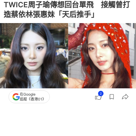
TWICE周子瑜傳想回台單飛 接觸曾打
造蔡依林張惠妹「天后推手」
2
在Google
追蹤《香港01》
撰文：
TVBS新聞網
出版：
2026-07-15 10:30
更新：
2026-07-15 15:07