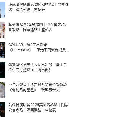
汪蘇瀧演唱會2026香港加場｜門票攻
略＋購票連結＋座位表
草蜢演唱會2026澳門｜門票優先/公
售攻略＋購票連結＋座位表
COLLAR相隔2年出新碟
《PERSONA》 頭炮下周派台成員
解構最愛歌曲
郭富城化身馬年大使出新歌 聯手黃
金班底打造熱血《衝衝衝》
中年好聲音｜沈宗賢阮慧珊合唱新歌
《伽利略的星星》 致敬張學友
張敬軒演唱會2026美國洛杉磯｜門票
公售攻略＋購票連結＋座位表