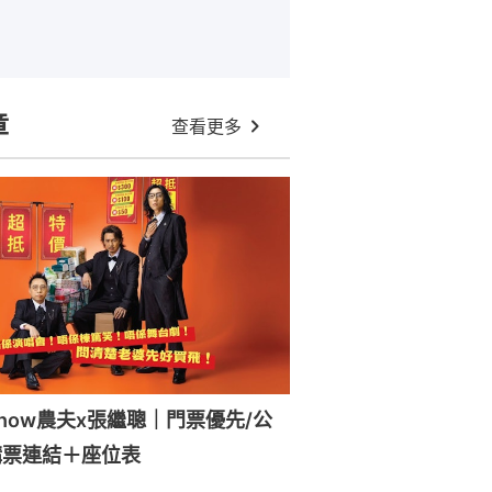
章
查看更多
how農夫x張繼聰｜門票優先/公
購票連結＋座位表