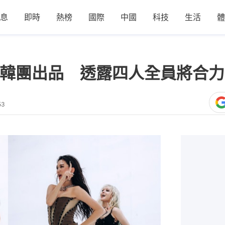
息
即時
熱榜
國際
中國
科技
生活
體
當韓團出品 透露四人全員將合力挑
53