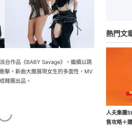
熱門文
派台作品《BABY Savage》，繼續以跳
衝擊。新曲大膽展現女生的多面性，MV
成韓團出品。
人夫集團S
售攻略＋