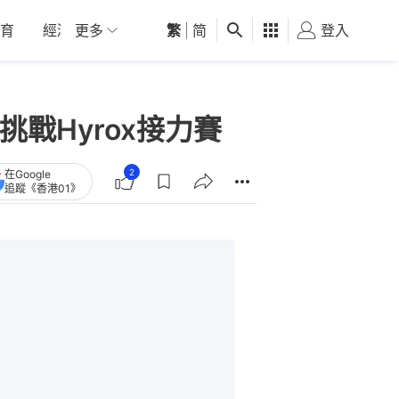
育
經濟
更多
01深圳
繁
觀點
|
简
健康
好食玩飛
登入
女
戰Hyrox接力賽
2
在Google
追蹤《香港01》