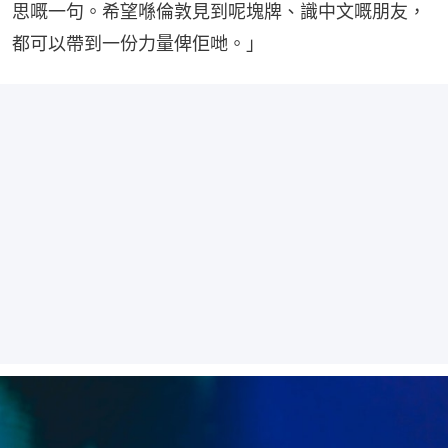
思嘅一句。希望喺倫敦見到呢塊牌、識中文嘅朋友，
都可以帶到一份力量俾佢哋。」