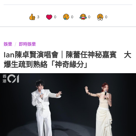
3
0
0
0
0
娛樂
即時娛樂
Ian陳卓賢演唱會｜陳蕾任神秘嘉賓 大
爆生疏到熟絡「神奇緣分」