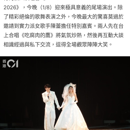
2026》，今晚（1/8）迎來極具意義的尾場演出。除
了精彩絕倫的歌舞表演之外，今晚最大的驚喜莫過於
邀請到實力派女歌手陳蕾擔任特別嘉賓。兩人先在台
上合唱《吃腐肉的鷹》將氣氛炒熱，然後再互動大談
相識經過與私下交流，逗得全場觀眾陣陣大笑。