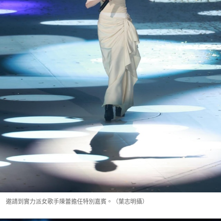
邀請到實力派女歌手陳蕾擔任特別嘉賓。（葉志明攝）