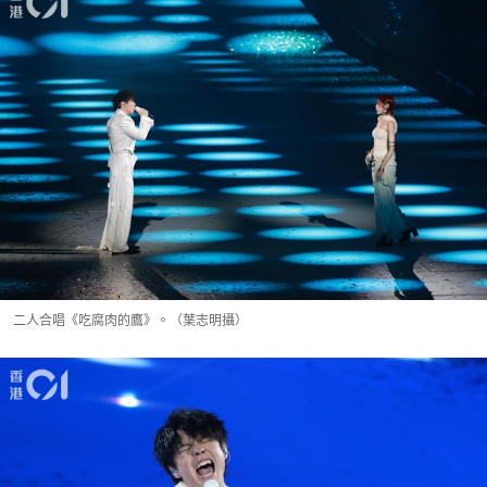
二人合唱《吃腐肉的鷹》。（葉志明攝）