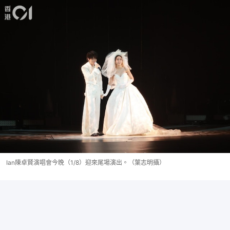
Ian陳卓賢演唱會今晚（1/8）迎來尾場演出。（葉志明攝）