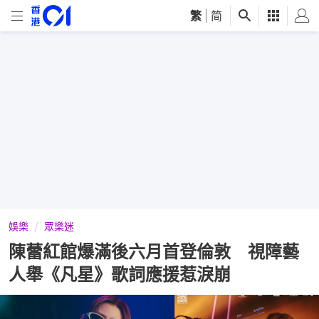
繁
|
简
娛樂
眾樂迷
陳蕾紅館爆滿後六月首登倫敦 視障藝
人舉《凡星》歌詞應援惹淚崩