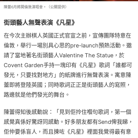
陳蕾6月將開倫敦演唱會。（公關提供）
街頭藝人無聲表演《凡星》
在今次主辦棋人英國正式官宣之前，宣傳團隊特意在
倫敦，舉行一場別具心思的pre-launch預熱活動。邀
請了當地著名街頭藝人Valentine The Statue，於
Covent Garden手持一塊印有《凡星》歌詞「誰都可
發光，只要找對地方」的紙牌進行無聲表演。寓意陳
蕾即將登陸英國；同時歌詞正正是街頭藝人的寫照，
路邊就是他們發光的舞台。
陳蕾得知後感動說：「見到佢拎住嗰句歌詞，第一個
感覺真係好驚訝同感動。好多朋友都有Send俾我睇，
佢仲要係盲人，而且揀咗《凡星》裡面我覺得最有意