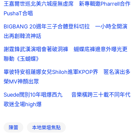
王嘉爾世巡北美六城座無虛席 新專輯邀Pharrell合作
PushaT合唱
BIGBANG 20週年三子合體登科切拉 一小時全開演
出再創韓流神話
謝霆鋒武漢演唱會著破洞褲 蝴蝶底褲邊意外曝光更
聯動《玉蝴蝶》
畢彼特安祖蓮娜女兒Shiloh進軍KPOP界 匿名演出多
榮MV神顏出眾
Suede闊別10年唱爆西九 音樂橫跨三十載不同年代
歌迷全場high爆
陳蕾
本地樂壇焦點