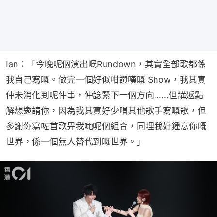
Ian：「今晚呢個演出嘅Rundown，其實全部歌都係
我自己寫嘅。做完一個好似咁讚嘆嘅 Show，我其實
仲未消化到呢件事，仲諗緊下一個方向……但講返點
解想邀請你，因為我其實好少唱其他歌手寫嘅歌，但
多謝你寫咗首歌畀我哋呢個組合，同埋我好鍾意你嘅
世界，係一個無人替代到嘅世界。」