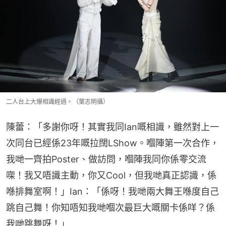
二人台上大爆相識經過。（葉志明攝）
陳蕾：「多謝你呀！其實我同Ian嘅相識，雖然對上一
次同台已經係23年嘅拉闊LShow。嗰陣第一次合作，
我哋一齊拍Poster、做訪問，嗰陣我同你係零交流
㗎！我又唔識主動，你又Cool，但我哋真正認識，係
喺排舞室啊！」Ian：「係呀！我哋兩大舞王喺度自己
跳自己舞！你知唔知我哋嗰次最巨大嘅關卡係咩？係
我哋跳舞呀！」