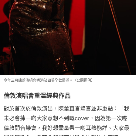
今年三月陳蕾演唱會香港站四場全數爆滿。（公關提供）
倫敦演唱會重溫經典作品
對於首次於倫敦演出，陳蕾直言驚喜並非重點：「我
未必會揀一啲大家意想不到嘅cover，因為第一次嚟
倫敦開音樂會，我好想盡量帶一啲耳熟能詳、大家最