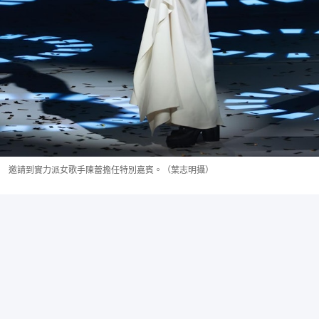
邀請到實力派女歌手陳蕾擔任特別嘉賓。（葉志明攝）