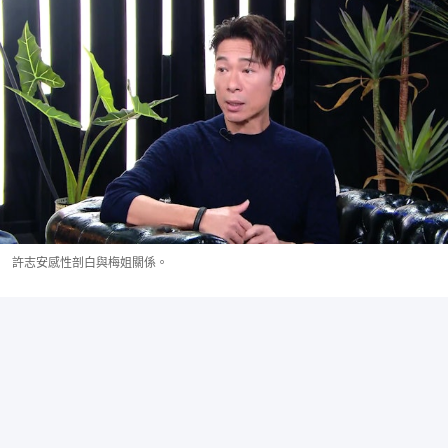
許志安感性剖白與梅姐關係。