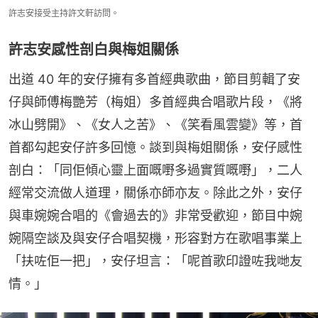
許志安接受主持許文軒訪問。
許志安感性剖白與梅姐關係
出道 40 年的安仔擁有多首經典歌曲，節目剪輯了安
仔與師傅梅艷芳（梅姐）多首經典合唱歌片段，《將
冰山劈開》、《女人之苦》、《笑看風雲變》等，首
首都勾起安仔許多回憶。談到與梅姐關係，安仔感性
剖白：「同佢傾心靈上面嘅嘢多過實質嘅嘢」，二人
經常交流做人道理，關係亦師亦友。除此之外，安仔
與車婉婉合唱的《會過去的》非常受歡迎，節目中婉
婉隔空談及與安仔合唱契機，形容對方在歌唱事業上
「扶咗佢一把」，安仔坦言：「呢首歌印證咗我哋友
情。」