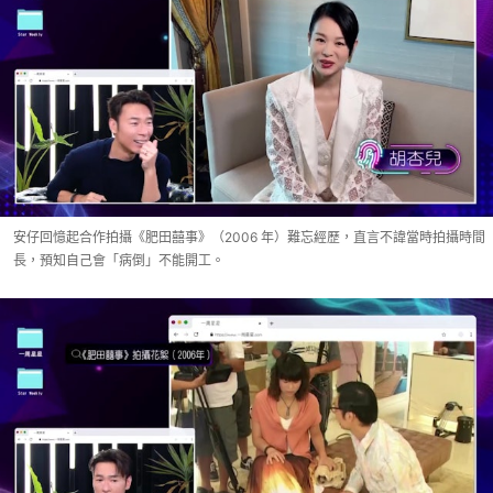
安仔回憶起合作拍攝《肥田囍事》（2006 年）難忘經歷，直言不諱當時拍攝時間
長，預知自己會「病倒」不能開工。