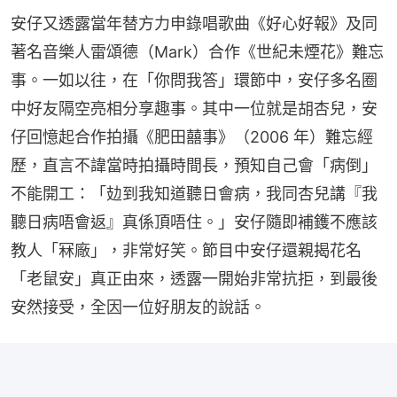
安仔又透露當年替方力申錄唱歌曲《好心好報》及同
著名音樂人雷頌德（Mark）合作《世紀未煙花》難忘
事。一如以往，在「你問我答」環節中，安仔多名圈
中好友隔空亮相分享趣事。其中一位就是胡杏兒，安
仔回憶起合作拍攝《肥田囍事》（2006 年）難忘經
歷，直言不諱當時拍攝時間長，預知自己會「病倒」
不能開工：「攰到我知道聽日會病，我同杏兒講『我
聽日病唔會返』真係頂唔住。」安仔隨即補鑊不應該
教人「冧廠」，非常好笑。節目中安仔還親揭花名
「老鼠安」真正由來，透露一開始非常抗拒，到最後
安然接受，全因一位好朋友的說話。