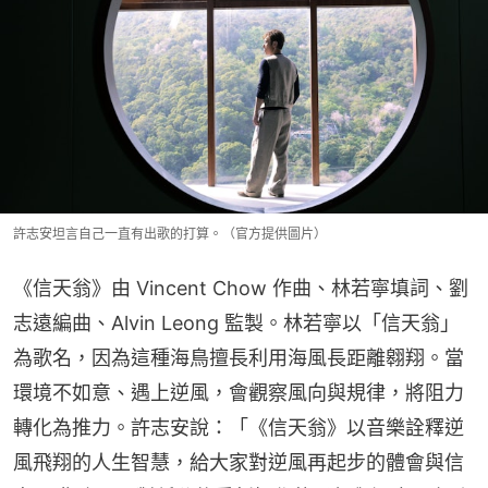
許志安坦言自己一直有出歌的打算。（官方提供圖片）
《信天翁》由 Vincent Chow 作曲、林若寧填詞、劉
志遠編曲、Alvin Leong 監製。林若寧以「信天翁」
為歌名，因為這種海鳥擅長利用海風長距離翱翔。當
環境不如意、遇上逆風，會觀察風向與規律，將阻力
轉化為推力。許志安說：「《信天翁》以音樂詮釋逆
風飛翔的人生智慧，給大家對逆風再起步的體會與信