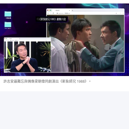
許志安最難忘與偶像梁朝偉同劇演出《新紥師兄 1988》。