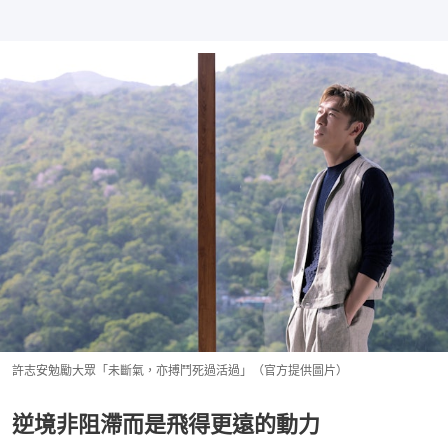
許志安勉勵大眾「未斷氣，亦搏鬥死過活過」（官方提供圖片）
逆境非阻滯而是飛得更遠的動力