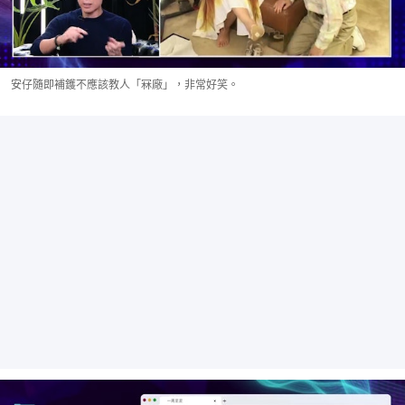
安仔隨即補鑊不應該教人「冧廠」，非常好笑。