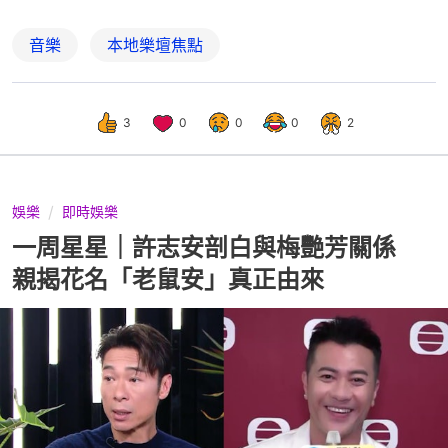
音樂
本地樂壇焦點
3
0
0
0
2
娛樂
即時娛樂
一周星星｜許志安剖白與梅艷芳關係
親揭花名「老鼠安」真正由來