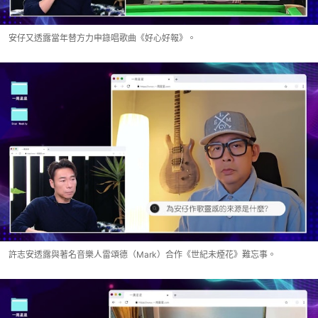
安仔又透露當年替方力申錄唱歌曲《好心好報》。
許志安透露與著名音樂人雷頌德（Mark）合作《世紀未煙花》難忘事。