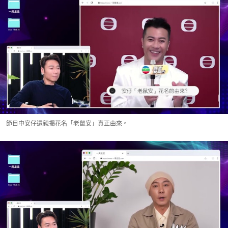
節目中安仔還親揭花名「老鼠安」真正由來。