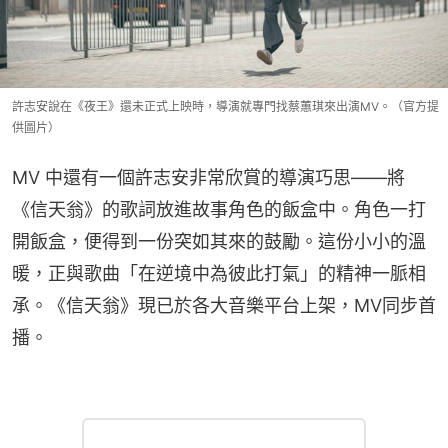
許志安說在《夜王》還未正式上映時，導演就專門找蔡蕙琪來出演MV。（官方提
供圖片）
MV 中還有一個許志安非常欣賞的導演巧思——將
《信天翁》的歌詞放進故事角色的飯盒中。角色一打
開飯盒，便得到一份突如其來的鼓勵。這份小小的溫
暖，正與歌曲「在逆境中為彼此打氣」的精神一脈相
承。《信天翁》現已於各大音樂平台上架，MV同步首
播。