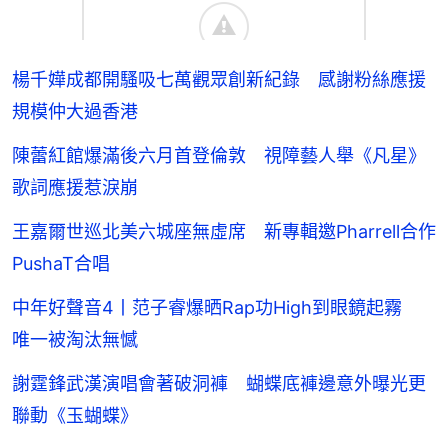
楊千嬅成都開騷吸七萬觀眾創新紀錄 感謝粉絲應援
規模仲大過香港
陳蕾紅館爆滿後六月首登倫敦 視障藝人舉《凡星》
歌詞應援惹淚崩
王嘉爾世巡北美六城座無虛席 新專輯邀Pharrell合作
PushaT合唱
中年好聲音4丨范子睿爆晒Rap功High到眼鏡起霧
唯一被淘汰無憾
謝霆鋒武漢演唱會著破洞褲 蝴蝶底褲邊意外曝光更
聯動《玉蝴蝶》