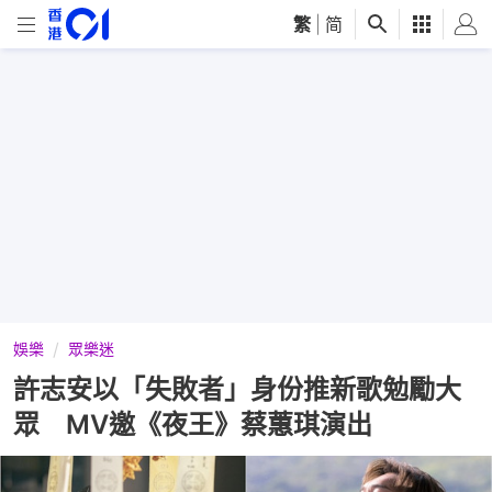
繁
|
简
娛樂
眾樂迷
許志安以「失敗者」身份推新歌勉勵大
眾 MV邀《夜王》蔡蕙琪演出