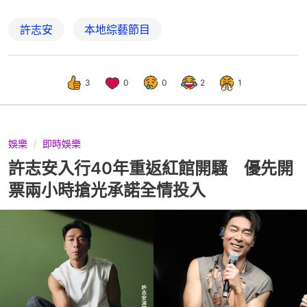
許志安
本地綜藝節目
3
0
0
2
1
娛樂
即時娛樂
許志安入行40年重返紅館開騷 優先開
票兩小時搶光承諾全情投入