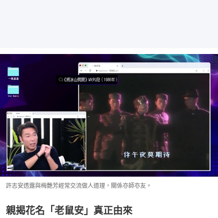
許志安透露與梅艷芳經常交流做人道理，關係亦師亦友。
親揭花名「老鼠安」真正由來