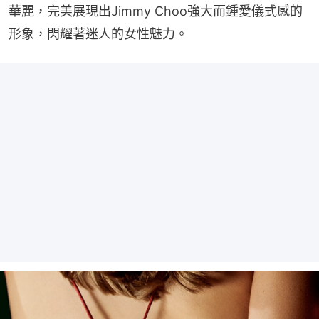
華麗，完美展現出Jimmy Choo強大而鍾愛儀式感的
形象，閃耀著迷人的女性魅力。