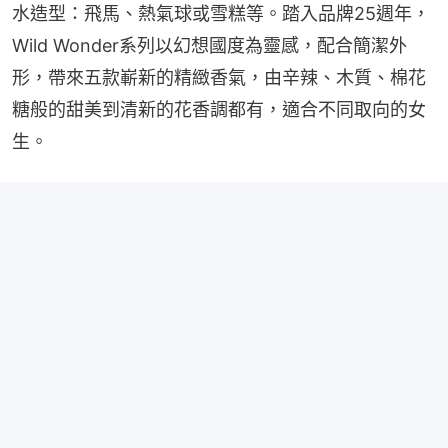
水造型：飛馬、熱氣球或雪糕等。踏入品牌25週年，
Wild Wonder系列以幻想國度為靈感，配合簡潔外
形，帶來五款嶄新的精緻香氣，由辛辣、木質、棉花
糖般的甜美到清新的花香調都有，適合不同取向的女
生。