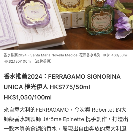
香水推薦2024：Santa Maria Novella Medicei 花園香水系列 HK$1,460/50ml
HK$2,180/100ml （品牌提供）
香水推薦2024：FERRAGAMO SIGNORINA
UNICA 橙光伊人 HK$775/50ml
HK$1,050/100ml
來自意大利的FERRAGAMO，今次與 Robertet 的大
師級香水調製師 Jérôme Epinette 携手創作，打造出
一款木質美食調的香水，展現出自由奔放的意大利風