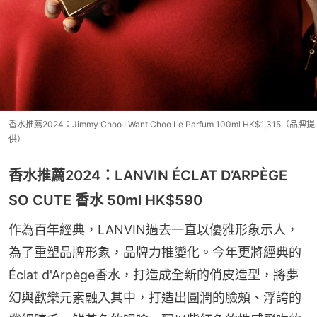
香水推薦2024：Jimmy Choo I Want Choo Le Parfum 100ml HK$1,315（品牌提
供）
香水推薦2024：LANVIN ÉCLAT D’ARPÈGE
SO CUTE 香水 50ml HK$590
作為百年經典，LANVIN過去一直以優雅形象示人，
為了重塑品牌形象，品牌力推變化。今年更將經典的
Éclat d'Arpège香水，打造成全新的俏皮造型，將夢
幻與歡樂元素融入其中，打造出圓潤的臉頰、浮誇的