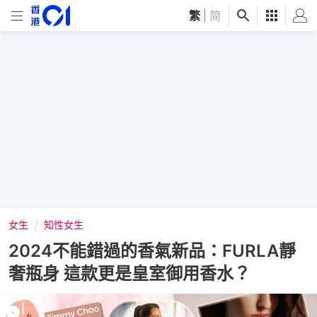
繁
|
简
女生
知性女生
2024不能錯過的香氣新品：FURLA靜
奢瓶身 這款更是皇室御用香水？