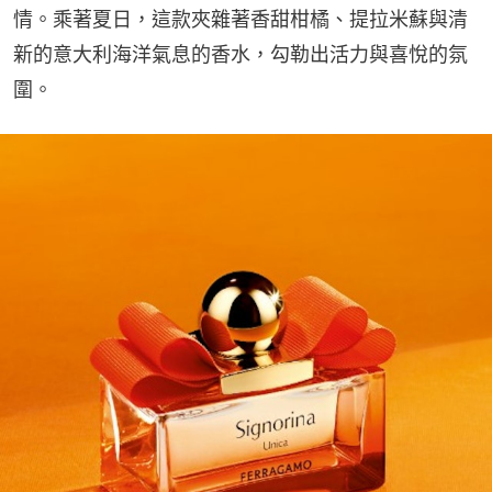
情。乘著夏日，這款夾雜著香甜柑橘、提拉米蘇與清
新的意大利海洋氣息的香水，勾勒出活力與喜悅的氛
圍。