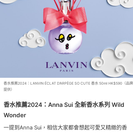
香水推薦2024：LANVIN ÉCLAT D’ARPÈGE SO CUTE 香水 50ml HK$590（品牌
提供）
香水推薦2024：Anna Sui 全新香水系列 Wild
Wonder
一提到Anna Sui，相信大家都會想起可愛又精緻的香