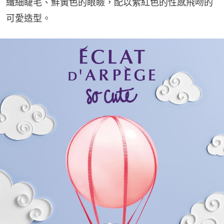
纖細睫毛、鮮黃色的眼瞼，配以紫紅色的性感飛吻的
可愛造型。