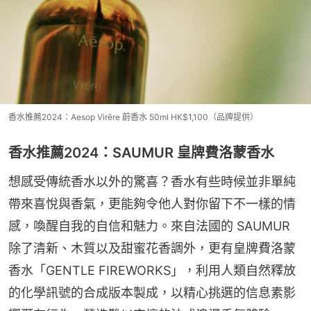
香水推薦2024：Aesop Virēre 蔚香水 50ml HK$1,100（品牌提供）
香水推薦2024：SAUMUR 皇牌費洛蒙香水
想感受傳統香水以外的驚喜？香水有些時候並非單純
帶來喜悅與香氣，更能夠令他人對你留下不一樣的情
感，喚醒自我的自信和魅力。來自法國的 SAUMUR 
除了清新、木質以及甜蜜花香調外，更有皇牌費洛蒙
香水「GENTLE FIREWORKS」，利用人類自然釋放
的化學訊號的合成版本製成，以精心挑選的信息素影