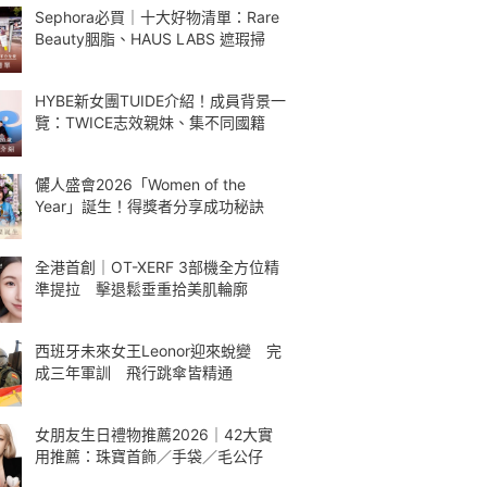
Sephora必買｜十大好物清單：Rare
Beauty胭脂、HAUS LABS 遮瑕掃
HYBE新女團TUIDE介紹！成員背景一
覽：TWICE志效親妹、集不同國籍
儷人盛會2026「Women of the
Year」誕生！得獎者分享成功秘訣
全港首創｜OT-XERF 3部機全方位精
準提拉 擊退鬆垂重拾美肌輪廓
西班牙未來女王Leonor迎來蛻變 完
成三年軍訓 飛行跳傘皆精通
女朋友生日禮物推薦2026｜42大實
用推薦：珠寶首飾／手袋／毛公仔