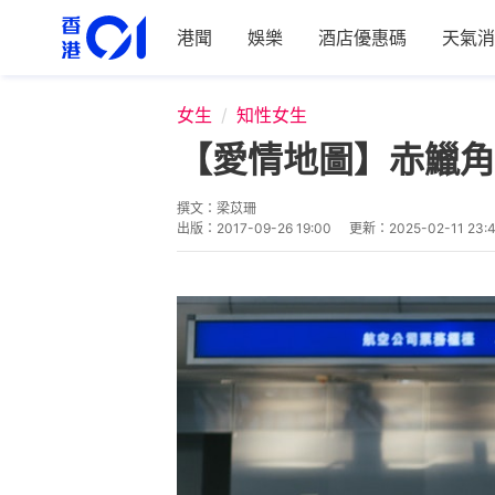
港聞
娛樂
酒店優惠碼
天氣消
女生
知性女生
【愛情地圖】赤鱲角
撰文：
梁苡珊
出版：
2017-09-26 19:00
更新：
2025-02-11 23: