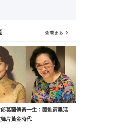
章
查看更多
女郎葛蘭傳奇一生：闖進荷里活
歌舞片黃金時代