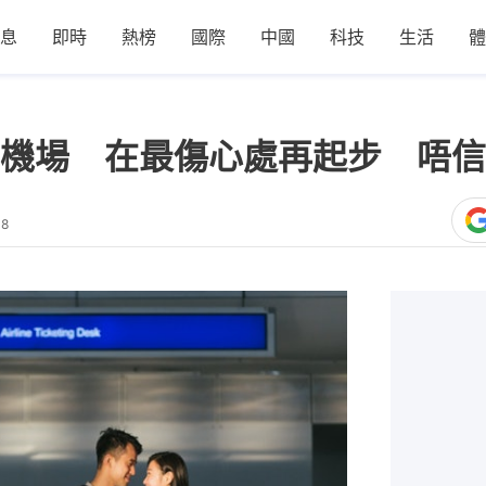
息
即時
熱榜
國際
中國
科技
生活
體
機場 在最傷心處再起步 唔信
48