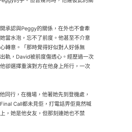
Peggy的手。但曾幾何時，他連彼此的關
開承認與Peggy的關係，在外也不會牽
她當水泡，忘不了前度。他甚至不介意
心轉意。「那時覺得好似對人好係無
軌，David被前度傷透心。經歷過一次
他卻選擇重演對方在他身上所行，一次
y與他同行，在機場，他著她先到登機處，
nal Call都未見佢，打電話畀佢竟然喊
上，她是他女友，但那刻連她也不禁