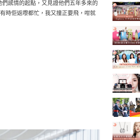
是他們感情的起點，又見證他們五年多來的
有時佢返嚟都忙，我又撞正要飛，咁就