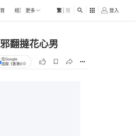
育
經濟
更多
01深圳
繁
觀點
|
简
健康
好食玩飛
登入
女
邪翻撻花心男
在Google
追蹤《香港01》