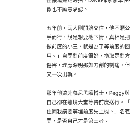
在機場邊走邊拍，David都緊緊牽住
係也不願意承認。
五年前，兩人剛開始交往，他不願公
手而行，說是想要地下情，真相是把
做前度的小三，就是為了等前度的回
用。」自問對前度很好，換取是對方出
傷害，理應深明那如刀割的刺痛，但
又一次出軌。
那年他遠赴慕尼黑讀博士，Pegg
自己卻在離境大堂等待前度送行。「Fi
住同我講要等埋前度先上機。」名義
問，是否自己才是第三者。