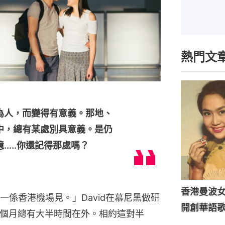
熱門文
為人，而變得有意義。那地、
中，總有某處別具意義。是仍
....你還記得那處嗎？
香港曼波
係香港機場見。」David在慕尼黑做研
開創華語
一個月總有大半時間在外。相約這對半