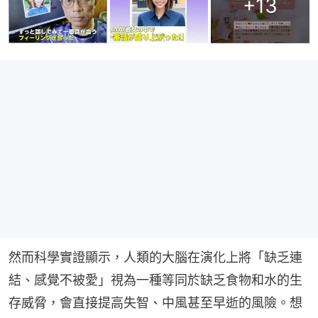
+
13
然而科學實證顯示，人類的大腦在演化上將「缺乏連
結、感覺不被愛」視為一種等同於缺乏食物和水的生
存威脅，會直接提高失智、中風甚至早逝的風險。想