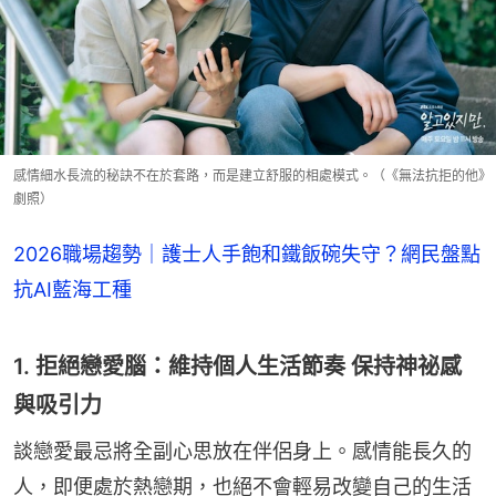
感情細水長流的秘訣不在於套路，而是建立舒服的相處模式。（《無法抗拒的他》
劇照）
2026職場趨勢｜護士人手飽和鐵飯碗失守？網民盤點
抗AI藍海工種
1. 拒絕戀愛腦：維持個人生活節奏 保持神祕感
與吸引力
談戀愛最忌將全副心思放在伴侶身上。感情能長久的
人，即便處於熱戀期，也絕不會輕易改變自己的生活