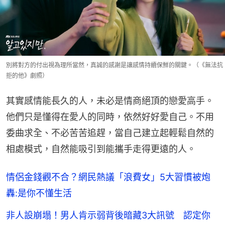
別將對方的付出視為理所當然，真誠的感謝是讓感情持續保鮮的關鍵。（《無法抗
拒的他》劇照）
其實感情能長久的人，未必是情商絕頂的戀愛高手。
他們只是懂得在愛人的同時，依然好好愛自己。不用
委曲求全、不必苦苦追趕，當自己建立起輕鬆自然的
相處模式，自然能吸引到能攜手走得更遠的人。
情侶金錢觀不合？網民熱議「浪費女」5大習慣被炮
轟:是你不懂生活
非人設崩塌！男人肯示弱背後暗藏3大訊號 認定你