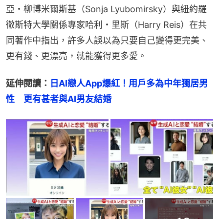
亞・柳博米爾斯基（Sonja Lyubomirsky）與紐約羅
徹斯特大學關係專家哈利・里斯（Harry Reis）在共
同著作中指出，許多人誤以為只要自己變得更完美、
更有錢、更漂亮，就能獲得更多愛。
延伸閱讀：
日AI戀人App爆紅！用戶多為中年獨居男
性　更有甚者與AI男友結婚