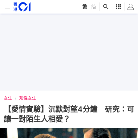
繁
|
简
女生
知性女生
【愛情實驗】沉默對望4分鐘 研究：可
讓一對陌生人相愛？