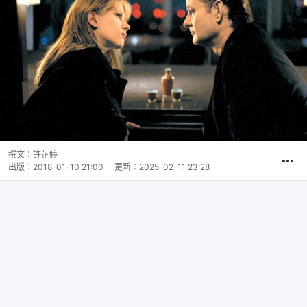
撰文：
許芷婷
出版：
2018-01-10 21:00
更新：
2025-02-11 23:28