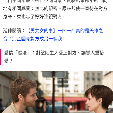
他們不同年齡，來自不同背景，實驗結束都不約而同
地有相同感受：無比的親密。原來即使一直待在對方
身旁，竟也忘了好好注視對方。
延伸閱讀：
【男共女的事】一凹一凸真的是天作之
合？別企圖令對方成另一個我
愛情「魔法」：對望陌生人愛上對方、讓戀人重拾
愛？