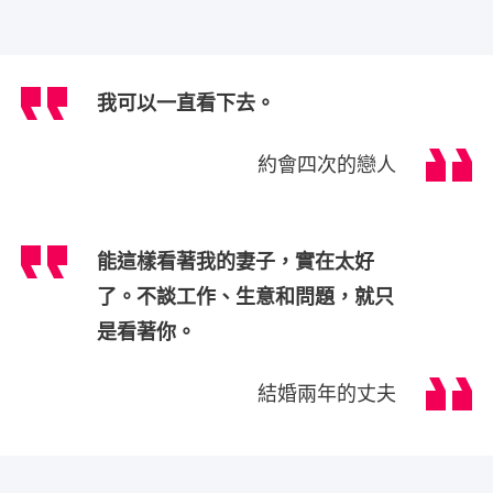
我可以一直看下去。
約會四次的戀人
能這樣看著我的妻子，實在太好
了。不談工作、生意和問題，就只
是看著你。
結婚兩年的丈夫