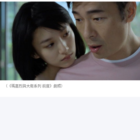
（《瑪嘉烈與大衛系列 前度》劇照）