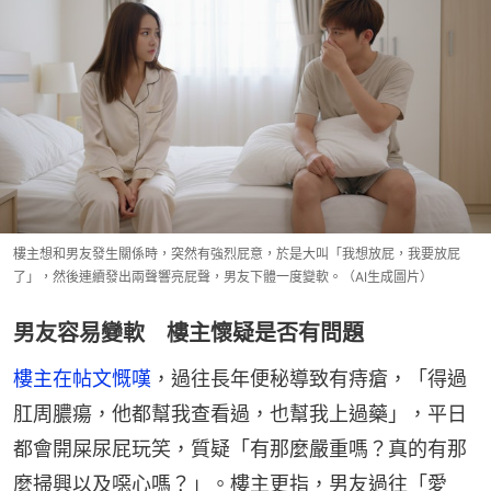
樓主想和男友發生關係時，突然有強烈屁意，於是大叫「我想放屁，我要放屁
了」，然後連續發出兩聲響亮屁聲，男友下體一度變軟。（AI生成圖片）
男友容易變軟 樓主懷疑是否有問題
樓主在帖文慨嘆
，過往長年便秘導致有痔瘡，「得過
肛周膿瘍，他都幫我查看過，也幫我上過藥」，平日
都會開屎尿屁玩笑，質疑「有那麼嚴重嗎？真的有那
麼掃興以及噁心嗎？」。樓主更指，男友過往「愛