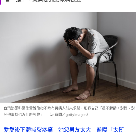
台灣泌尿科醫生黃維倫指不時有男病人前來求醫，形容自己「提不起勁，對性、對
其他事就也沒什麼興趣」。（示意圖／gettyimages）
愛愛後下體撕裂疼痛 她怨男友太大 醫曝「太衝