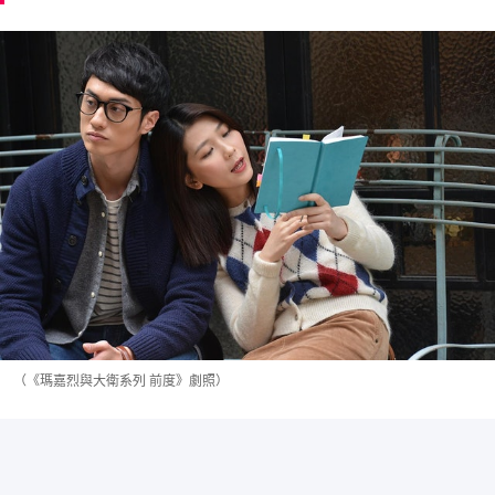
（《瑪嘉烈與大衛系列 前度》劇照）