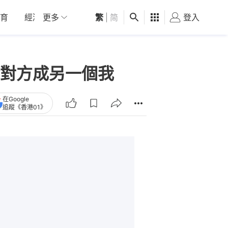
育
經濟
更多
01深圳
繁
觀點
|
简
健康
好食玩飛
登入
女
對方成另一個我
在Google
追蹤《香港01》