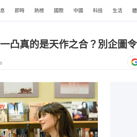
息
即時
熱榜
國際
中國
科技
生活
體
一凸真的是天作之合？別企圖令
35