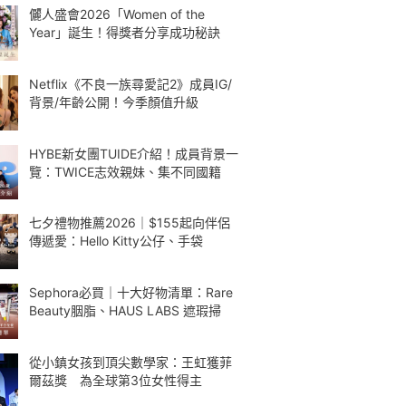
儷人盛會2026「Women of the
Year」誕生！得獎者分享成功秘訣
Netflix《不良一族尋愛記2》成員IG/
背景/年齡公開！今季顏值升級
HYBE新女團TUIDE介紹！成員背景一
覽：TWICE志效親妹、集不同國籍
七夕禮物推薦2026｜$155起向伴侶
傳遞愛：Hello Kitty公仔、手袋
Sephora必買｜十大好物清單：Rare
Beauty胭脂、HAUS LABS 遮瑕掃
從小鎮女孩到頂尖數學家：王虹獲菲
爾茲獎 為全球第3位女性得主