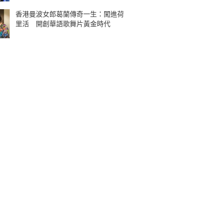
香港曼波女郎葛蘭傳奇一生：闖進荷
里活 開創華語歌舞片黃金時代