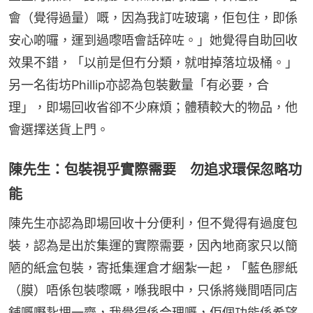
會（覺得過量）嘅，因為我訂咗玻璃，佢包住，即係
安心啲囉，運到過嚟唔會話碎咗。」她覺得自助回收
效果不錯，「以前是但冇分類，就咁掉落垃圾桶。」
另一名街坊Phillip亦認為包裝數量「有必要，合
理」，即場回收省卻不少麻煩；體積較大的物品，他
會選擇送貨上門。
陳先生：包裝視乎實際需要 勿追求環保忽略功
能
陳先生亦認為即場回收十分便利，但不覺得有過度包
裝，認為是出於集運的實際需要，因內地商家只以簡
陋的紙盒包裝，寄抵集運倉才綑紮一起，「藍色膠紙
（膜）唔係包裝嚟嘅，喺我眼中，只係將幾間唔同店
舖嘅嘢紥埋一齊，我覺得係合理嘅，佢個功能係希望