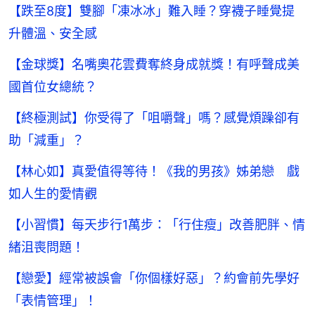
【跌至8度】雙腳「凍冰冰」難入睡？穿襪子睡覺提
升體溫、安全感
【金球獎】名嘴奧花雲費奪終身成就獎！有呼聲成美
國首位女總統？
【終極測試】你受得了「咀嚼聲」嗎？感覺煩躁卻有
助「減重」？
【林心如】真愛值得等待！《我的男孩》姊弟戀 戲
如人生的愛情觀
【小習慣】每天步行1萬步：「行住瘦」改善肥胖、情
緒沮喪問題！
【戀愛】經常被誤會「你個樣好惡」？約會前先學好
「表情管理」！