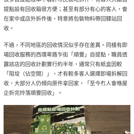
提點設有回收箱很方便；甚至有部分有心的客人，會
在家中或店外拆件後，特意將包裝物料帶回驛站回
收。
不過，不同地區的回收情況似乎存在差異。同樣有即
場回收服務的西環卑路乍街「順豐」自提點，職員透
露該店的回收計劃實行約半年，通常只有紙盒因較
「阻埞（佔空間）」，才有較多客人選擇即場拆解回
收，大部分人仍傾向原件拿回家，「至今冇人會喺屋
企拆完拎落順豐回收」。