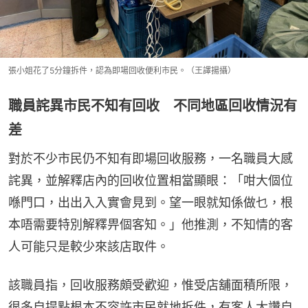
張小姐花了5分鐘拆件，認為即場回收便利市民。（王譯揚攝）
職員詫異市民不知有回收 不同地區回收情況有
差
對於不少市民仍不知有即場回收服務，一名職員大感
詫異，並解釋店內的回收位置相當顯眼：「咁大個位
喺門口，出出入入實會見到。望一眼就知係做乜，根
本唔需要特別解釋畀個客知。」他推測，不知情的客
人可能只是較少來該店取件。
該職員指，回收服務頗受歡迎，惟受店舖面積所限，
很多自提點根本不容許市民就地拆件，有客人大讚自