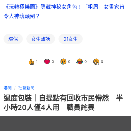
《玩轉極樂園》隱藏神秘女角色！「粗眉」女畫家曾
令人神魂顛倒？
環保
女生熱話
01女生
1
0
0
0
0
港聞
社會新聞
過度包裝｜自提點有回收市民懵然 半
小時20人僅4人用 職員詫異