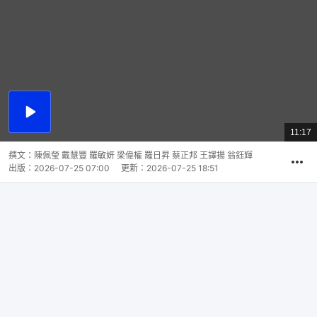
播
放
11:17
總
影
共
片
時
撰文：
陳佩瑩 戴慧豐 羅敏妍 梁偉權 羅日昇 蔡正邦 王譯揚 翁鈺輝
間
出版：
2026-07-25 07:00
更新：
2026-07-25 18:51