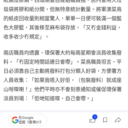
紙類及膠類。西環順豐自提點職員指，店內會用大垃
圾袋將膠和紙分開，但無特意統計數量。將軍澳菜鳥
的紙皮回收量則相當驚人，單單一日便可裝滿一個藍
色大膠籃，其後移至麻布袋存放，「又冇金錢利益，
收多收少冇規定」。
兩店職員均透露，環保署大約每兩星期會派員收集廢
料，「冇固定時間話邊日會嚟」。菜鳥職員坦言，平
日必須靠自己主動將廢料打包分類入好袋，方便署方
人員收集：「如果我唔入好佢，（包裝廢料）就成座
山咁㗎喇！」他們平時亦不會刻意通知或催促環保署
派員到場：「佢哋知道㗎，自己會嚟。」
1
在Google
追蹤《香港01》