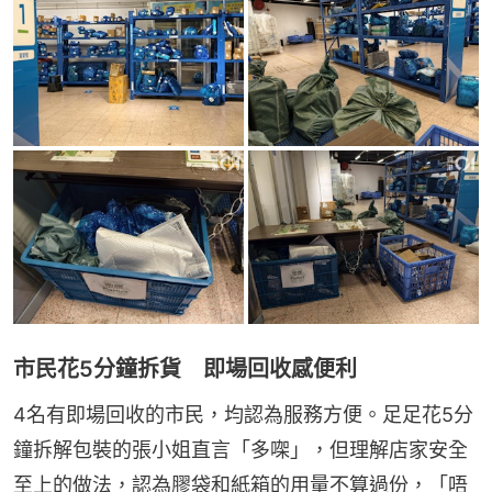
市民花5分鐘拆貨 即場回收感便利
4名有即場回收的市民，均認為服務方便。足足花5分
鐘拆解包裝的張小姐直言「多㗎」，但理解店家安全
至上的做法，認為膠袋和紙箱的用量不算過份，「唔