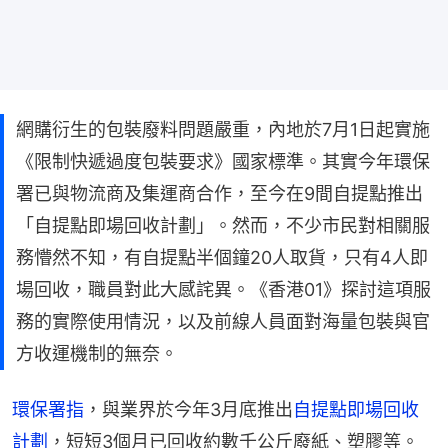
網購衍生的包裝廢料問題嚴重，內地於7月1日起實施
《限制快遞過度包裝要求》國家標準。其實今年環保
署已與物流商及集運商合作，至今在9間自提點推出
「自提點即場回收計劃」。然而，不少市民對相關服
務懵然不知，有自提點半個鐘20人取貨，只有4人即
場回收，職員對此大感詫異。《香港01》探討這項服
務的實際使用情況，以及前線人員面對海量包裝與官
方收運機制的無奈。
環保署指
，與業界於今年3月底推出
自提點即場回收
計劃
，短短3個月已回收約數千公斤廢紙、塑膠等。