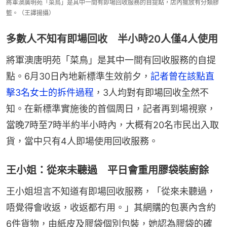
將軍澳廣明苑「菜鳥」是其中一間有即場回收服務的自提點，店內擺放有分類膠
籃。（王譯揚攝）
多數人不知有即場回收 半小時20人僅4人使用
將軍澳唐明苑「菜鳥」是其中一間有回收服務的自提
點。6月30日內地新標準生效前夕，
記者曾在該點直
擊3名女士的拆件過程
，3人均對有即場回收全然不
知。在新標準實施後的首個周日，記者再到場視察，
當晚7時至7時半約半小時內，大概有20名市民出入取
貨，當中只有4人即場使用回收服務。
王小姐：從來未聽過 平日會重用膠袋裝廚餘
王小姐坦言不知道有即場回收服務，「從來未聽過，
唔覺得會收返，收返都冇用。」其網購的包裹內含約
6件貨物，由紙皮及膠袋個別包裝，她認為膠袋的確