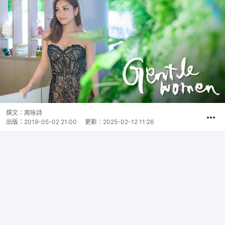
撰文：
周咏詩
出版：
2019-05-02 21:00
更新：
2025-02-12 11:26