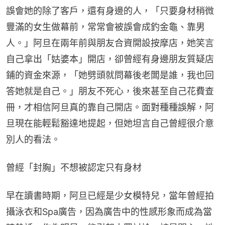
誤會她的除了客戶，還有身邊的人，「只要身材稍微
豐滿的女生做幕前，常常會被誤會成釣金龜、靠男
人。」阿旦在兩年前與朋友合資開設按摩店，她笑言
自己拿出「姑婆本」開店，卻曾經有身邊朋友質疑店
鋪的資金來源，「她劈頭就問幕後老闆是誰，我也回
答她就是自己。」朋友不死心，後來甚至自己花費查
冊，才相信阿旦真的靠自己開店。面對種種誤解，阿
旦現在能輕鬆豁達地提起，但她坦言自己曾經很介意
別人的看法。
曾經「封胸」不想被認定只有身材
早在讀書時期，阿旦已經是少女模特兒，當年曾經拍
攝泳衣和Spa廣告，因為廣告中的性感形象而成為當