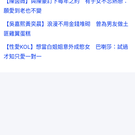
【陳茵媺】與陳豪訂下每年之約 有子女不忘熱戀：
願愛到老也不變
【吳嘉熙黃奕晨】浪漫不用金錢堆砌 曾為男友做土
匪雞翼蛋糕
【性愛KOL】想當白姐姐意外成慾女 巴喇莎：試過
才知只愛一對一