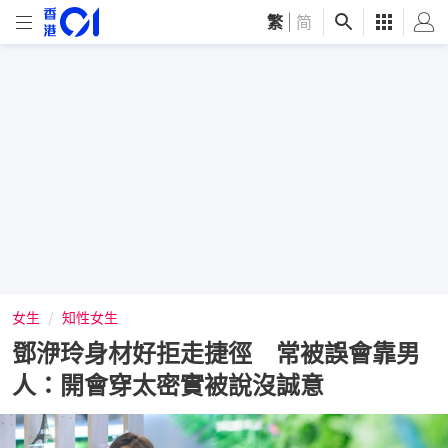
繁
|
简
女生
知性女生
鄧洢玲身材好拒走捷徑 常被誤會靠男
人：開會穿太密實被說沒誠意