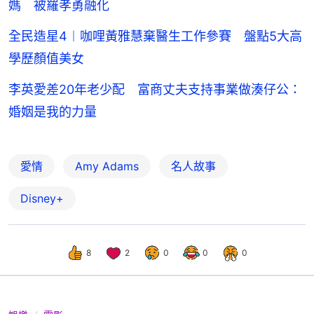
媽 被羅孝勇融化
全民造星4︱咖哩黃雅慧棄醫生工作參賽 盤點5大高
學歷顏值美女
李英愛差20年老少配 富商丈夫支持事業做湊仔公：
婚姻是我的力量
愛情
Amy Adams
名人故事
Disney+
8
2
0
0
0