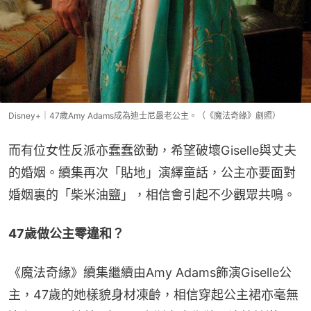
Disney+｜47歲Amy Adams成為迪士尼最老公主。（《魔法奇緣》劇照）
而有位女性反派亦蠢蠢欲動，希望破壞Giselle與丈夫
的婚姻。續集再次「貼地」演繹童話，公主亦要面對
婚姻裏的「柴米油鹽」，相信會引起不少觀眾共鳴。
47歲做公主零違和？
《魔法奇緣》續集繼續由Amy Adams飾演Giselle公
主，47歲的她樣貌身材凍齡，相信穿起公主裙亦毫無