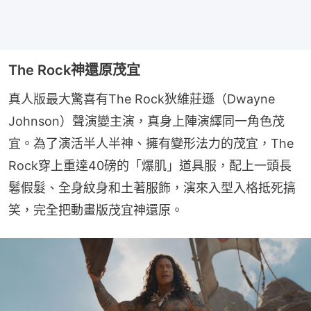
The Rock神還原茂宜
真人版最大驚喜有The Rock狄維莊遜（Dwayne 
Johnson）聲演變主演，真身上陣演繹同一角色茂
宜。為了演活半人半神、擁有變形法力的茂宜，The 
Rock穿上重達40磅的「爆肌」道具服，配上一頭長
鬈假髮、全身紋身和土著服飾，演來入型入格抵死搞
笑，完全把動畫版茂宜神還原。