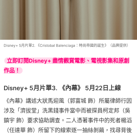
Disney+ 5月片單2. 《Cristobal Balenciaga：時尚帝國的誕生》（品牌提供）
立即訂閱Disney+ 盡情觀賞電影、電視影集和原創
作品！
Disney+ 5月片單3. 《內幕》 5月22日上線
《內幕》講述大狀馬迎風（郭富城 飾）所屬律師行因
涉及「濟拔堂」洗黑錢事件當中而被探員柯定邦（吳
鎮宇 飾）要求協助調查。二人憑著事件中的死者楊滔
（任達華 飾）所留下的線索逐一抽絲剝繭，找尋背後