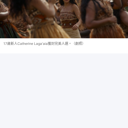
17歲新人Catherine Laga'aia獲封完美人選。（劇照）