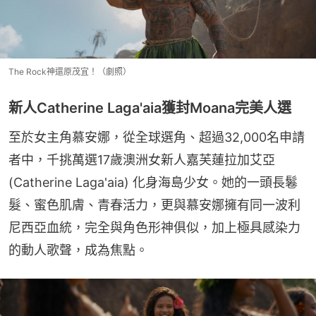
The Rock神還原茂宜！（劇照）
新人Catherine Laga'aia獲封Moana完美人選
至於女主角慕安娜，從全球選角、超過32,000名申請
者中，千挑萬選17歲澳洲女新人嘉芙蓮拉加艾亞 
(Catherine Laga'aia) 化身海島少女。她的一頭長鬈
髮、蜜色肌膚、青春活力，更與慕安娜擁有同一波利
尼西亞血統，完全與角色形神俱似，加上極具感染力
的動人歌聲，成為焦點。