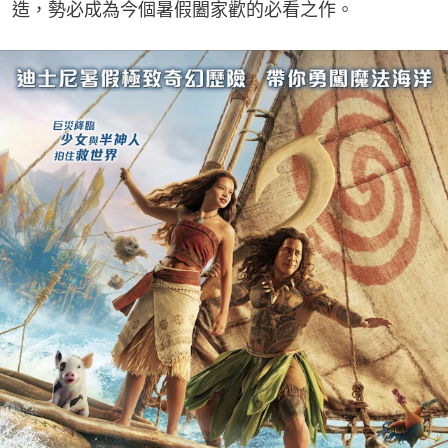
造，勢必成為今個暑假闔家歡的必看之作。