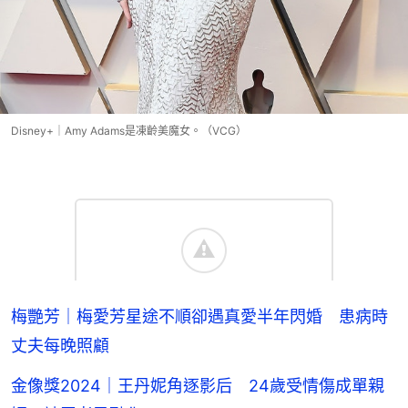
Disney+｜Amy Adams是凍齡美魔女。（VCG）
梅艷芳｜梅愛芳星途不順卻遇真愛半年閃婚 患病時
丈夫每晚照顧
金像獎2024｜王丹妮角逐影后 24歲受情傷成單親