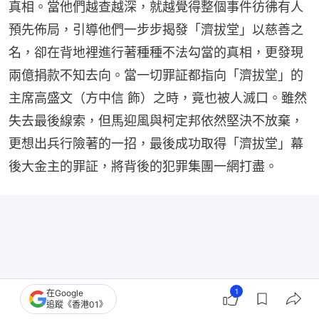
真相。當他們越查越深，就越覺得整個事件彷彿有人
預先佈局，引導他們一步步揭發「濟拔堂」以慈善之
名，卻在背地裡進行著種種不法勾當的真相，更發現
兩億捐款不知去向。當一切罪証都指向「濟拔堂」的
主席高盛文（方中信 飾）之時，竟也被人滅口。雖然
失去最後線索，但馬迎風與柯定邦依然堅決不放棄，
更想出兵行險著的一招，最後成功取得「濟拔堂」幕
後大金主的罪証，將背後的犯罪集團一網打盡。
1
在Google
追蹤《香港01》