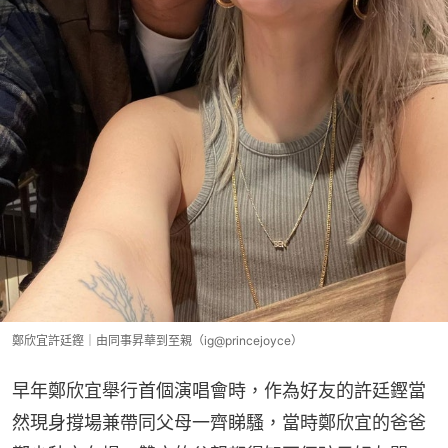
鄭欣宜許廷鏗｜由同事昇華到至親（ig@princejoyce）
早年鄭欣宜舉行首個演唱會時，作為好友的許廷鏗當
然現身撐場兼帶同父母一齊睇騷，當時鄭欣宜的爸爸