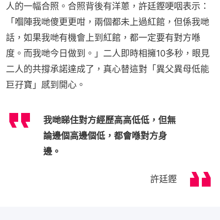
人的一幅合照。合照背後有洋蔥，許廷鏗哽咽表示：
「嗰陣我哋傻更更咁，兩個都未上過紅館，但係我哋
話，如果我哋有機會上到紅館，都一定要有對方喺
度。而我哋今日做到。」二人即時相擁10多秒，眼見
二人的共撐承諾達成了，真心替這對「異父異母低能
巨孖寶」感到開心。
我哋睇住對方經歷高高低低，但無
論邊個高邊個低，都會喺對方身
邊。
許廷鏗