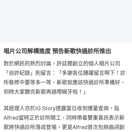
唱片公司解構進度 預告新歌快過診所推出
對於網民的熱烈討論，許廷鏗創立的個人唱片公司
「自許紀錄」則留言：「多謝各位踴躍留言啊下！診
所裝修中要等多一等，新歌就應該快過診所準備好，
到時大家聽完新歌再過嚟睇牙啦！」
其經理人亦於IG Story透露當日收到爆量查詢，指
Alfred當時正於診所開工，同時帶着雙重喜訊表示新
歌將快過診所落成登場，更是Alfred首次包辦曲詞創