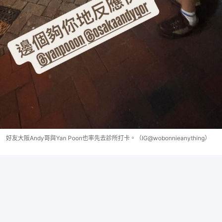
好友大阪Andy哥與Yan Poon也率先去診所打卡。（IG@wobonnieanything）