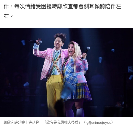
伴，每次情緒受困擾時鄭欣宜都會側耳傾聽陪伴左
右。
鄭欣宜許廷鏗｜許廷鏗：「欣宜是我最強大後盾」（ig@princejoyce）