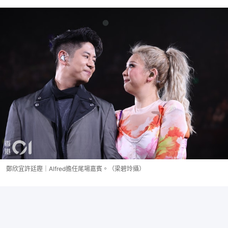
鄭欣宜許廷鏗｜Alfred擔任尾場嘉賓。（梁碧玲攝）