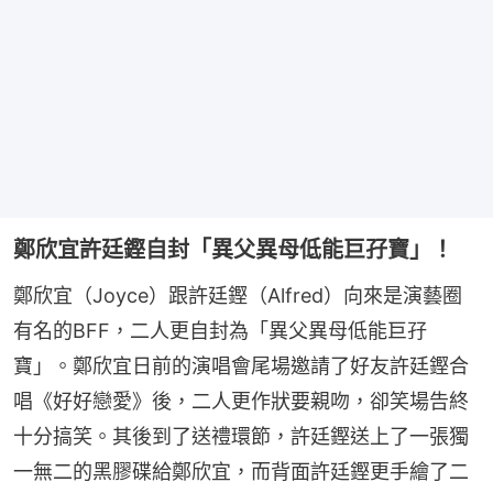
鄭欣宜許廷鏗自封「異父異母低能巨孖寶」！
鄭欣宜（Joyce）跟許廷鏗（Alfred）向來是演藝圈
有名的BFF，二人更自封為「異父異母低能巨孖
寶」。鄭欣宜日前的演唱會尾場邀請了好友許廷鏗合
唱《好好戀愛》後，二人更作狀要親吻，卻笑場告終
十分搞笑。其後到了送禮環節，許廷鏗送上了一張獨
一無二的黑膠碟給鄭欣宜，而背面許廷鏗更手繪了二