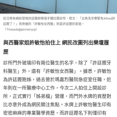
近日再有網民發現許廷鏗即將接手舖位開診所，發文：「北角洗牙嚟緊有Alfred許
廷鏗了！」而旁邊的「許敏怡女西醫」則是許廷鏗的家姐。
（Threads@plrrrainyip）
與西醫家姐許敏怡拍住上 網民改圖列出樂壇履
歷
診所門外玻璃印有兩位醫生的名字，除了「許廷鏗牙
科醫生」外，還有「許敏怡女西醫」。據悉，許敏怡
為許廷鏗胞姊，過去曾於瑪嘉烈醫院急症室任職，近
年則在一所醫療中心工作，今次二人拍住上開設診
所，正式實行「姊弟檔」營運，而門外水牌的資歷對
比亦意外成為網民關注焦點。水牌上許敏怡醫生印有
密密麻麻的專業醫學資歷，而許廷鏗名下則僅印有