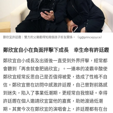
鄭欣宜許廷鏗｜雙方的父親都得知兩個孩子好友關係。（ig@princejoyce）
鄭欣宜自小在負面抨擊下成長 幸生命有許廷鏗
鄭欣宜自小成長及出道後一直受到外界抨擊，經常都
會聽到「再食就會肥過欣宜」。一連串的凌霸辛酸使
鄭欣宜經常反思自己是否值得被愛，造成了性格不自
信。鄭欣宜曾在訪問中感激許廷鏗，自己曾對前路感
到迷失，陷入了事業低潮期，更經常自我懷疑。幸得
許廷鏗在個人邀請欣宜當他的嘉賓，助她渡過低潮
期。其實今次在鄭欣宜的演唱會上，許廷鏗都有在台