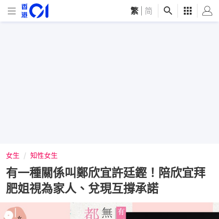
繁
|
简
女生
知性女生
有一種關係叫鄭欣宜許廷鏗！陪欣宜拜
肥姐視為家人、兌現互撐承諾