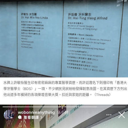
水牌上許敏怡醫生印有密密麻麻的專業醫學資歷，而許廷鏗名下則僅印有「香港大
學牙醫學士（BDS）」一項，不少網民見狀紛紛發揮創意改圖，在其資歷下方列出
他出道多年橫掃的各項樂壇音樂大獎，拉近與家姐的距離。（Threads）