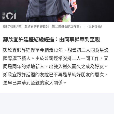
鄭欣宜許廷鏗｜鄭欣宜許廷鏗自封「異父異母低能巨孖寶」！（梁碧玲攝）
鄭欣宜許廷鏗結緣經過：由同事昇華到至親
鄭欣宜跟許廷鏗至今相識12年，想當初二人同為星煥
國際旗下藝人。由於公司經常安排二人一同工作，又
同是同年的樂壇新人，出雙入對久而久之成為好友。
鄭欣宜跟許廷鏗的友誼已不再是單純好朋友的層次，
更早已昇華到至親的家人關係。