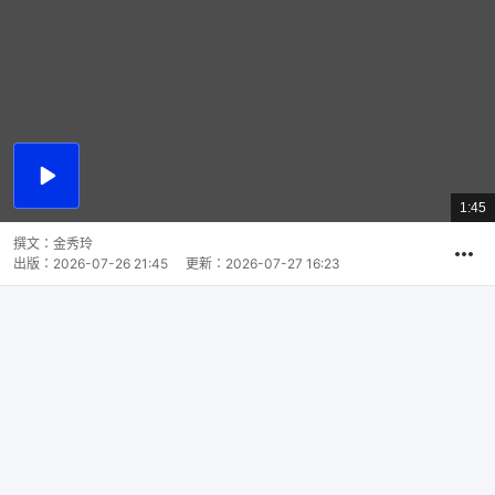
播
放
1:45
總
影
共
片
時
撰文：
金秀玲
間
出版：
2026-07-26 21:45
更新：
2026-07-27 16:23