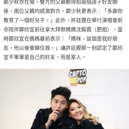
鄭少秋亦在場。雙方的父親都得知兩個孩子好友關
係，兩位父親均感激對方，鄭少秋更表示：「多謝你
教育了一個好兒子。」此外，許廷鏗在舉行演唱會前
亦陪伴鄭欣宜前往拿大拜祭媽媽沈殿霞（肥姐），當
時鄭欣宜在媽媽墓前表示：「媽咪，這個是我好朋
友，他以後會睇住我。」讓許廷鏗那一刻認定了鄭欣
宜不單單是自己的好友，而是家人。