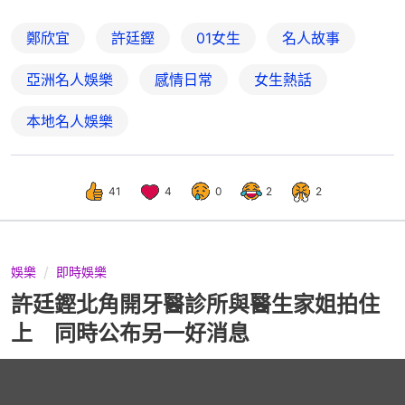
鄭欣宜
許廷鏗
01女生
名人故事
亞洲名人娛樂
感情日常
女生熱話
本地名人娛樂
41
4
0
2
2
娛樂
即時娛樂
許廷鏗北角開牙醫診所與醫生家姐拍住
上 同時公布另一好消息