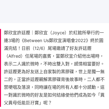
鄭欣宜許廷鏗｜鄭欣宜（Joyce）於紅館所舉行的一
連3場的《Between Us鄭欣宜演唱會2022》終於圓
滿完結！日前（12/6）尾場邀請了好友許廷鏗
（Alfred）任尾場的嘉賓，當鄭欣宜介紹他出場時，
表示二人識於微時，不時出雙入對，感情相當要好。
許廷鏗更為好友送上自家製的黑膠碟，世上是獨一無
二的，正當許廷鏗親解黑膠碟背後故事時，二人都不
禁哽咽及落淚，同時讓在場的所有人都十分感動，這
一對識於微時的好友是如何結緣使他們成為如今「異
父異母低能巨孖寶」呢？