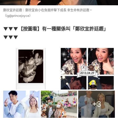
鄭欣宜許廷鏗｜鄭欣宜自小在負面抨擊下成長 幸生命有許廷鏗。
（ig@princejoyce）
▼▼▼【按圖看】有一種關係叫「鄭欣宜許廷鏗」
▼▼▼
+
3