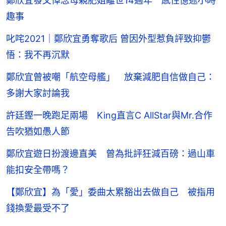
鄭欣宜發文悼念母親肥姐離世14週年 感性憶述小時
趣事
叱咤2021｜鄭欣宜勇奪歌后 曾因外型惹負評致抑鬱
悟：我不再沉默
鄭欣宜曾被嘲「航空母艦」 放棄減肥自信做自己：
多謝大家討論我
許廷鏗一晚跑足兩場 King直言C AllStar與Mr.合作
告吹猶如愚人節
鄭欣宜遊日扮渡邊直美 曾為批評狂減百磅：過山車
能扣安全帶嗎？
【鄭欣宜】為「愛」委曲太累豁出去做自己 被指用
錢換愛最受不了