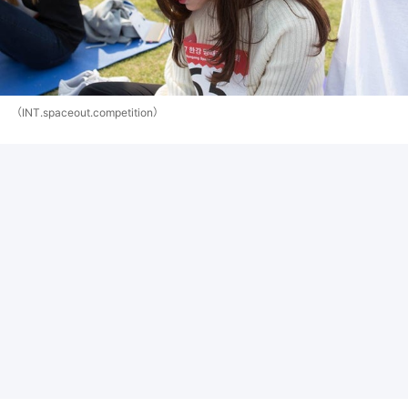
（INT.spaceout.competition）