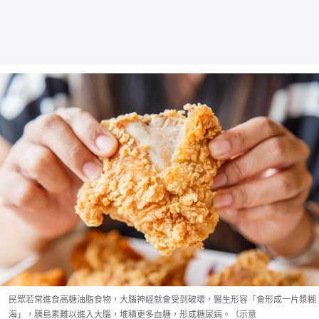
民眾若常進食高糖油脂食物，大腦神經就會受到破壞，醫生形容「會形成一片漿糊
海」，胰島素難以進入大腦，堆積更多血糖，形成糖尿病。（示意