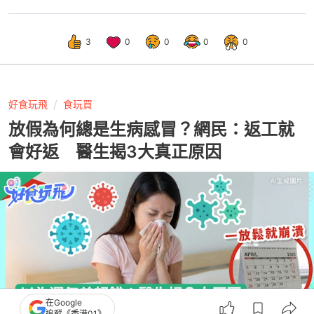
3
0
0
0
0
好食玩飛
食玩買
放假為何總是生病感冒？網民：返工就
會好返 醫生揭3大真正原因
在Google
追蹤《香港01》