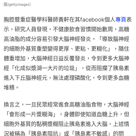
圖/gettyimages）
胸腔暨重症醫學科醫師黃軒在其facebook個人
專頁
表
示，研究人員發現，不健康飲食習慣開始數周，高糖
高油脂的成分容易引發大腦神經發炎，「導致腦神經
的細胞外基質重塑變得更厚、更粘、更糊化」，隨住
體重增加，大腦神經日益反覆發炎，令到更多大腦神
經「化成似漿湖一大片的垃圾」，從而阻攔了胰島素
進入下丘腦神經元，無法處理磷酸化，令到更多血糖
堆積。
換言之，一旦民眾經常進食高糖油脂食物，大腦神經
「會形成一片漿糊海」，身體即使知道血糖上升，但
細胞外基質的黏稠漿糊阻止胰島素進入大腦，上述情
況被稱為「胰島素阻抗」或「胰島素不敏感」的問