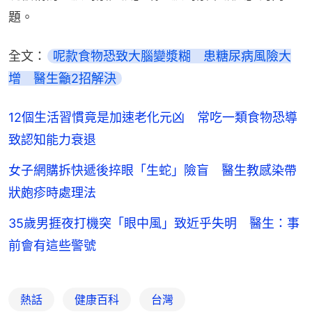
題。
全文：
呢款食物恐致大腦變漿糊　患糖尿病風險大
增　醫生籲2招解決
12個生活習慣竟是加速老化元凶 常吃一類食物恐導
致認知能力衰退
女子網購拆快遞後捽眼「生蛇」險盲 醫生教感染帶
狀皰疹時處理法
35歲男捱夜打機突「眼中風」致近乎失明 醫生：事
前會有這些警號
熱話
健康百科
台灣