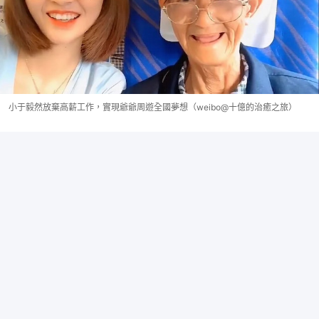
小于毅然放棄高薪工作，實現爺爺周遊全國夢想（weibo@十億的治癒之旅）