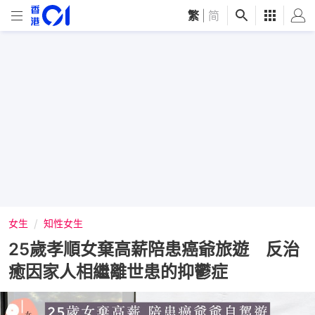
繁
|
简
女生
知性女生
25歲孝順女棄高薪陪患癌爺旅遊 反治
癒因家人相繼離世患的抑鬱症