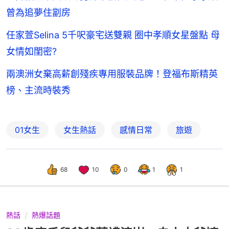
曾為追夢住劏房
任家萱Selina 5千呎豪宅送雙親 圈中孝順女星盤點 母
女情如閨密?
兩澳洲女棄高薪創殘疾專用服裝品牌！登福布斯精英
榜、主流時裝秀
01女生
女生熱話
感情日常
旅遊
68
10
0
1
1
熱話
熱爆話題