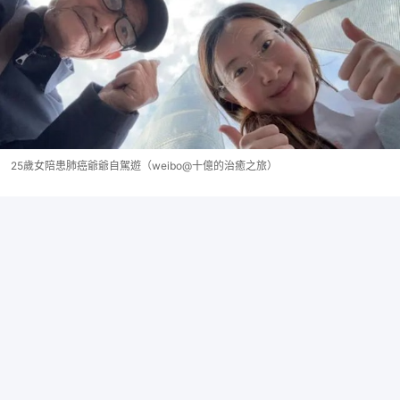
25歲女陪患肺癌爺爺自駕遊（weibo@十億的治癒之旅）