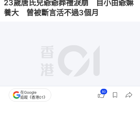
23歲唐氏兒爺爺葬禮淚崩 自小由爺嫲
養大 曾被斷言活不過3個月
80
在Google
追蹤《香港01》
撰文：
雷思麗
出版：
2026-07-04 23:02
更新：
2026-07-04 23:02