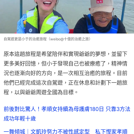
自駕遊更是小于的治癒旅程（weibo@十億的治癒之旅）
原本這趟旅程是希望陪伴和實現爺爺的夢想，並留下
更多美好回憶，但小于發現自己也被療癒了，精神情
況也逐漸向好的方向，是一次相互治癒的旅程。目前
他們已經完成這次自駕遊，正在休息和計劃下一趟旅
程，以與爺爺周遊全國為目標。
前後對比驚人！孝順女持續為母護膚180日 只靠3方法
成功年輕十歲
一舞傾城｜文凱玲努力不被性感定型 私下慳家孝順