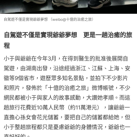
自駕遊不僅是實現爺爺夢想 （weibo@十億的治癒之旅）
自駕遊不僅是實現爺爺夢想 更是一趟治癒的旅
程
小于與爺爺在今年3月，在得到醫生的批准後展開自
駕遊，由湖南出發，沿途經過浙江、江蘇、上海、安
徽等9個省市，遊歷眾多知名景點，並拍下不少影片
和照片，發佈於「十億的治癒之旅」微博帳號，不少
網民都被小于與家人的故事感動，大讚她孝順。而這
趟旅行花費近10萬人民幣（約11萬港元），讓爺爺一
直擔心孫女會花光儲蓄，要把自己的儲蓄都給她，但
小于整趟旅程都只是憂慮爺爺的身體情況，爺爺也一
直好好的。