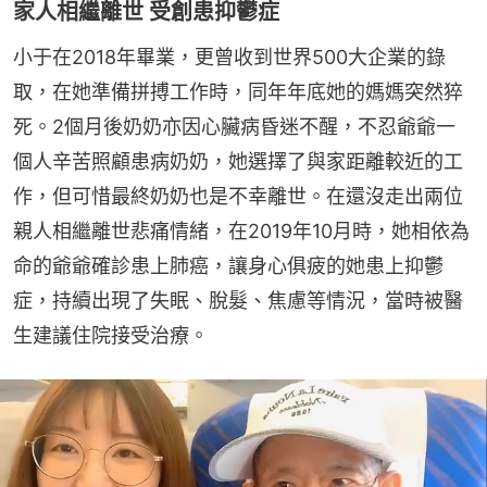
家人相繼離世 受創患抑鬱症
小于在2018年畢業，更曾收到世界500大企業的錄
取，在她準備拼搏工作時，同年年底她的媽媽突然猝
死。2個月後奶奶亦因心臟病昏迷不醒，不忍爺爺一
個人辛苦照顧患病奶奶，她選擇了與家距離較近的工
作，但可惜最終奶奶也是不幸離世。在還沒走出兩位
親人相繼離世悲痛情緒，在2019年10月時，她相依為
命的爺爺確診患上肺癌，讓身心俱疲的她患上抑鬱
症，持續出現了失眠、脫髮、焦慮等情況，當時被醫
生建議住院接受治療。