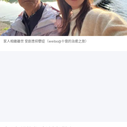
家人相繼離世 受創患抑鬱症（weibo@十億的治癒之旅）