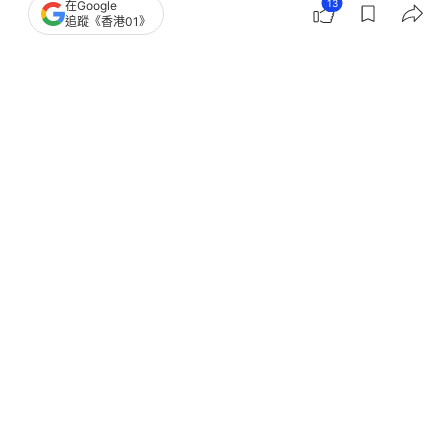
13
在Google
追蹤《香港01》
2
1
0
3
5
熱話
研數所
父親節2026｜月入這個數已比一半港男
高！即看你爸爸人工算多定少