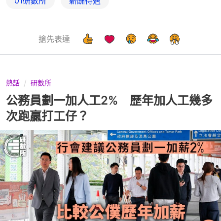
01研數所
薪酬待遇
搶先表達
熱話
研數所
公務員劃一加人工2% 歷年加人工幾多
次跑贏打工仔？