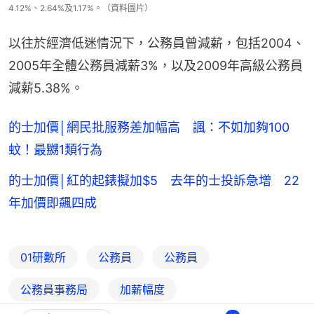
4.12%、2.64%及1.17%。（資料圖片）
以往於經濟低迷情況下，公務員曾減薪，包括2004、
2005年全體公務員減薪3%，以及2009年高級公務員
減薪5.38%。
的士加價│網民批服務差加幅高 諷：不如加夠100
蚊！最嬲1類行為
的士加價│紅的起錶擬加$5 去年的士投訴急增 22
年加價即飆四成
01研數所
公務員
公務員
公務員事務局
加薪幅度