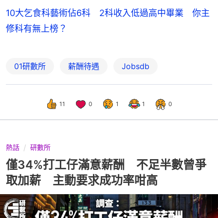
10大乞食科藝術佔6科 2科收入低過高中畢業 你主
修科有無上榜？
01研數所
薪酬待遇
Jobsdb
11
0
1
1
0
熱話
研數所
僅34%打工仔滿意薪酬 不足半數曾爭
取加薪 主動要求成功率咁高