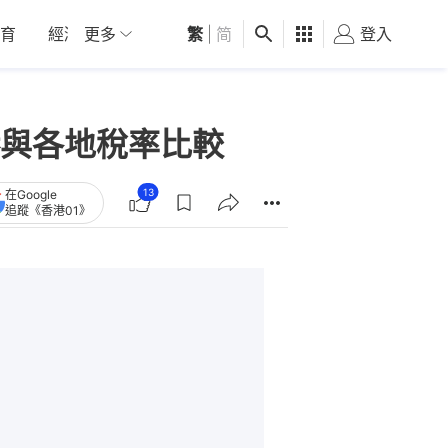
育
經濟
更多
01深圳
繁
觀點
|
简
健康
好食玩飛
登入
女
與各地稅率比較
13
在Google
追蹤《香港01》