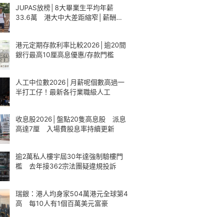
JUPAS放榜│8大畢業生平均年薪
33.6萬 港大中大差距縮窄│薪酬一
覽
港元定期存款利率比較2026│逾20間
銀行最高10厘高息優惠/存款門檻
人工中位數2026│月薪呢個數高過一
半打工仔！最新各行業職級人工
收息股2026│盤點20隻高息股 派息
高達7厘 入場費股息率持續更新
逾2萬私人樓宇屆30年達強制驗樓門
檻 去年接362宗法團疑違規投訴
瑞銀：港人均身家504萬港元全球第4
高 每10人有1個百萬美元富豪