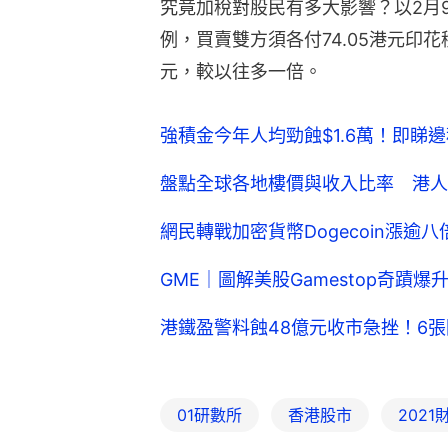
究竟加稅對股民有多大影響？以2月
例，買賣雙方須各付74.05港元印花
元，較以往多一倍。
強積金今年人均勁蝕$1.6萬！即睇
盤點全球各地樓價與收入比率 港人
網民轉戰加密貨幣Dogecoin漲逾八倍
GME｜圖解美股Gamestop奇蹟
港鐵盈警料蝕48億元收市急挫！6
01研數所
香港股市
202