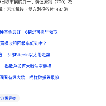
9日收市價購買一手價值騰訊（700）為
稅；若加稅後，雙方則須各付148.1港
邊種基金最好 6情況可提早領取
買樓收租回報率低到咁？
 即睇Bitcoin以太幣走勢
爆升 揭散戶如何大戰沽空機構
張圖看有幾大鑊 呢樣數據跌最慘
1財政預算案