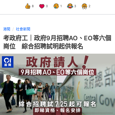
8
0
1
3
2
港聞
社會新聞
考政府工｜政府9月招聘AO、EO等六個
崗位 綜合招聘試明起供報名