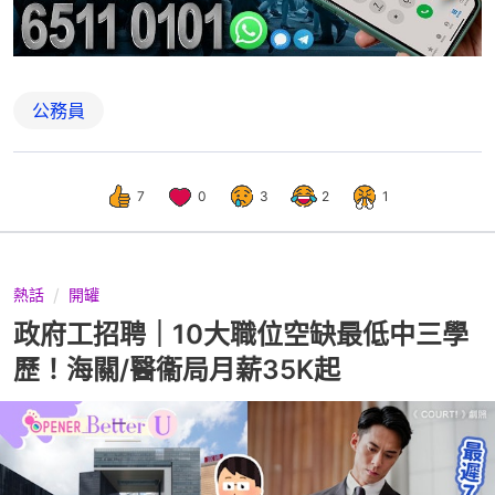
公務員
7
0
3
2
1
熱話
開罐
政府工招聘｜10大職位空缺最低中三學
歷！海關/醫衞局月薪35K起