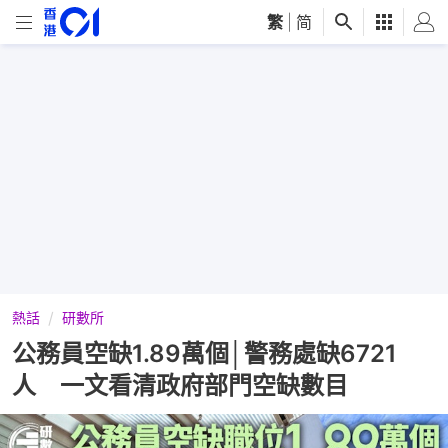
繁
|
简
熱話
研數所
公務員空缺1.89萬個│警務處缺6721
人 一文看清政府部門空缺數目