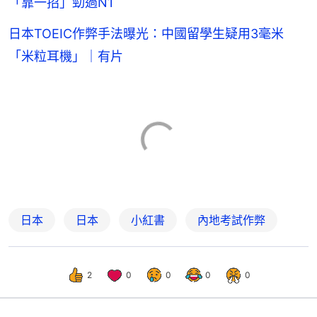
「靠一招」勁過N1
日本TOEIC作弊手法曝光：中國留學生疑用3毫米
「米粒耳機」｜有片
日本
日本
小紅書
內地考試作弊
2
0
0
0
0