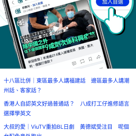
十八區比併｜東區最多人講福建話 邊區最多人講潮
州話、客家話？
香港人自認英文好過普通話？ 八成打工仔進修語言
選擇學英文
大叔的愛｜ViuTV重拍BL日劇 黃德斌受注目 呢個