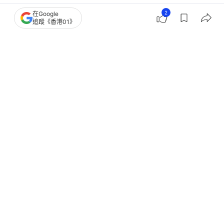
2
在Google
港聞
社會新聞
追蹤《香港01》
港人遊日｜去年6月因地震恐慌大減 今
年6月按年大升28.5%至21萬
撰文：
洪戩昊
出版：
2026-07-17 21:14
更新：
2026-07-17 23:28