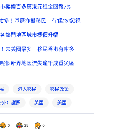
市樓價百多萬港元租金回報7%
數有咁多！基層亦擬移民 有1點勿忽視
各熱門地區城市樓價升幅
！去美國最多 移民香港有咁多
呢個新界地區流失逾千成重災區
民
港人移民
移民政策
海外）護照
英國
美國
0
25
0