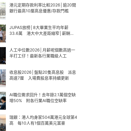
港元定期存款利率比較2026│逾20間
銀行最高10厘高息優惠/存款門檻
JUPAS放榜│8大畢業生平均年薪
33.6萬 港大中大差距縮窄│薪酬一
覽
人工中位數2026│月薪呢個數高過一
半打工仔！最新各行業職級人工
收息股2026│盤點20隻高息股 派息
高達7厘 入場費股息率持續更新
AI職位需求回升！去年錄2.1萬個空缺
增50% 附各行業AI職位空缺率
瑞銀：港人均身家504萬港元全球第4
高 每10人有1個百萬美元富豪