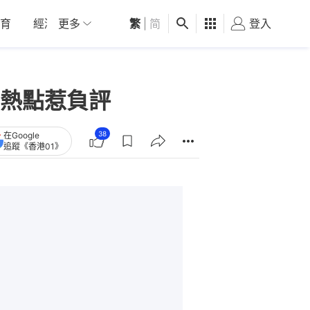
育
經濟
更多
01深圳
繁
觀點
|
简
健康
好食玩飛
登入
女
熱點惹負評
38
在Google
追蹤《香港01》