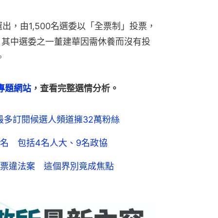
出，由1,500名選委以「全票制」投票，
4%。其中選委之一董建華因需休養而沒有投
。
舉專題網站
，查看完整選情分析。
 最多訂閱候選人頻道擁32萬粉絲
名 包括4名人大、9名政協
票違法案 這個界別竟成焦點