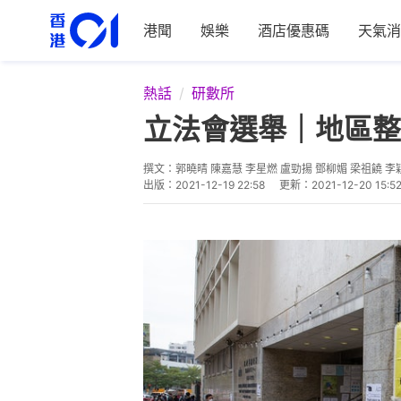
港聞
娛樂
酒店優惠碼
天氣消
熱話
研數所
立法會選舉｜地區整
撰文：
郭曉晴 陳嘉慧 李星燃 盧勁揚 鄧柳媚 梁祖饒 李
出版：
2021-12-19 22:58
更新：
2021-12-20 15:5