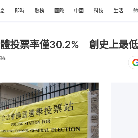
息
即時
熱榜
國際
中國
科技
生活
體
體投票率僅30.2% 創史上最
穎霖
2