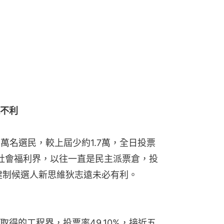
不利
萬名選民，較上屆少約1.7萬，全日投票
的社會福利界，以往一直是民主派票倉，投
非建制候選人新思維狄志遠未必有利。
得的工程界，投票率49.10%，接近五