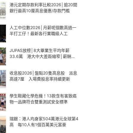
港元定期存款利率比較2026│逾20間
銀行最高10厘高息優惠/存款門檻
人工中位數2026│月薪呢個數高過一
半打工仔！最新各行業職級人工
JUPAS放榜│8大畢業生平均年薪
33.6萬 港大中大差距縮窄│薪酬一
覽
收息股2026│盤點20隻高息股 派息
高達7厘 入場費股息率持續更新
學生鞋藏化學危機！13款含有害致癌
物一品牌符合雙重測試安全標準
瑞銀：港人均身家504萬港元全球第4
高 每10人有1個百萬美元富豪