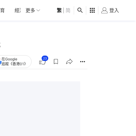
育
經濟
更多
01深圳
繁
觀點
|
简
健康
好食玩飛
登入
女
低
23
在Google
追蹤《香港01》