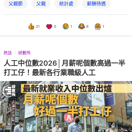
父親節
父親
統計處
薪酬待遇
21
0
1
6
1
熱話
研數所
人工中位數2026│月薪呢個數高過一半
打工仔！最新各行業職級人工