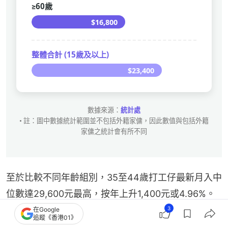
至於比較不同年齡組別，35至44歲打工仔最新月入中
位數達29,600元最高，按年上升1,400元或4.96%。
3
在Google
追蹤《香港01》
更多《研數所》文章：
傳MPF供款入息上限增至4萬