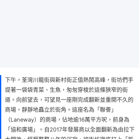
下午，荃灣川龍街與新村街正值熱鬧高峰，街坊們手
提著一袋袋青菜、生魚，匆匆穿梭於這條狹窄的街
道。向前望去，可望見一座剛完成翻新並重開不久的
商場，靜靜地矗立於街角。這座名為「聯薈」
（Laneway）的商場，佔地逾16萬平方呎，前身為
「協和廣場」。自2017年發展商以全面翻新為由拉下