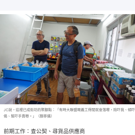
JC說，這裡已成街坊的聚腳點：「有時大聯盟嘅義工得閒就會落嚟，陪吓我、傾吓
偈、幫吓手賣嘢。」（顏寧攝）
前期工作：查公契、尋貨品供應商