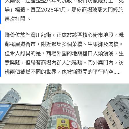
大閘後，經歷整整八年的沉寂，被街坊徹底打上「死
場」標籤。直至2026年1月，那扇商場玻璃大門終於
再次打開 。
聯薈位於荃灣川龍街，正處於該區核心街市地段，毗
鄰楊屋道街市，附近聚集多個菜檔、生果攤及肉檔。
但令人訝異的是，商場外圍的地舖檔口人頭湧湧，生
意興隆，但聯薈商場內卻人流稀疏。門外與門內，彷
彿兩個截然不同的世界，像被撕裂開的平行時空.....