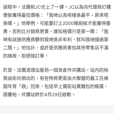
過程中，法團和JC也上了一課。JC以為向代理商訂購
便能獲得最低價格：「我哋以為咁樣係最平，原來唔
係嘅。」他舉例，可能要訂上2000條廁紙才能獲得優
惠，否則比分銷商更貴。誰知格價只是第一關：「我
哋有試過供應商聽到我哋係非牟利，就叫我哋搵過第
二間。」他估計，或許是供應商害怕其他零售店不滿
的緣故，拒絕接訂單。
於是，法團清理出屋苑一個貨倉作共購站，站内的枱
凳由街坊捐出的，有些物資更是由大聯盟的義工在維
園年宵「救」回來，包括早上擺街站賣麵包的帳篷、
摺疊枱，共購站終於4月29日啟動。