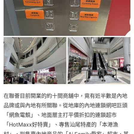
在聯薈目前開業的約十間商舖中，竟有近半數是內地
品牌或與內地有所關聯。從地庫的內地連鎖網吧巨頭
「網魚電競」、地面層主打平價折扣的連鎖超市
「HotMaxx好特賣」、專售汕尾特產的「本港漁