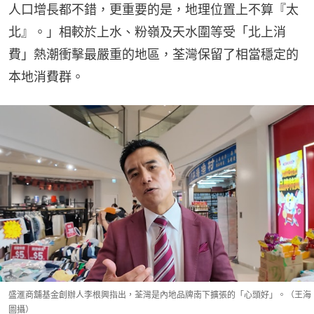
人口增長都不錯，更重要的是，地理位置上不算『太
北』。」相較於上水、粉嶺及天水圍等受「北上消
費」熱潮衝擊最嚴重的地區，荃灣保留了相當穩定的
本地消費群。
盛滙商舖基金創辦人李根興指出，荃灣是內地品牌南下擴張的「心頭好」。（王海
圖攝）