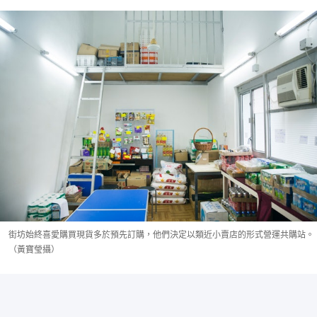
街坊始終喜愛購買現貨多於預先訂購，他們決定以類近小賣店的形式營運共購站。
（黃寶瑩攝）