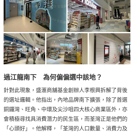
過江龍南下 為何偏偏選中該地？
針對此現象，盛滙商舖基金創辦人李根興拆解了背後
的選址邏輯。他指出，內地品牌南下擴張，除了首選
銅鑼灣、旺角、中環及尖沙咀四大核心商業區外，亦
會積極尋找具消費潛力的民生區，而荃灣正是他們的
「心頭好」。他解釋，「荃灣的人口數量、消費力及