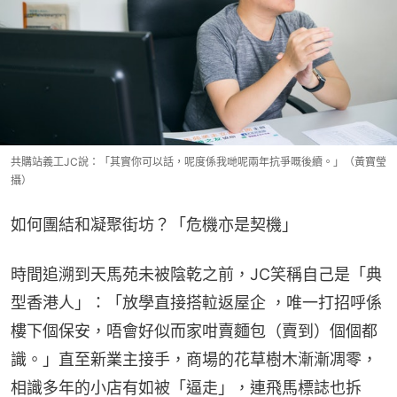
共購站義工JC說：「其實你可以話，呢度係我哋呢兩年抗爭嘅後續。」（黃寶瑩
攝）
如何團結和凝聚街坊？「危機亦是契機」
時間追溯到天馬苑未被陰乾之前，JC笑稱自己是「典
型香港人」：「放學直接搭𨋢返屋企 ，唯一打招呼係
樓下個保安，唔會好似而家咁賣麵包（賣到）個個都
識。」直至新業主接手，商場的花草樹木漸漸凋零，
相識多年的小店有如被「逼走」，連飛馬標誌也拆