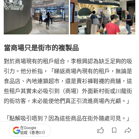
當商場只是街市的複製品
對於商場現有的租戶組合，李根興認為缺乏足夠的吸
引力。他分析指，「睇返商場內現有的租戶，無論是
食品店、內地連鎖超市，還是賣衫褲鞋襪的商舖，這
些租戶其實未必吸引到（商場）外面新村街或川龍街
的街坊客，未必能使他們真正引流進商場內光顧。」
「點解吸引唔到？因為這些商品在街外隨處可見。」
李根興直言，外面的街市與地舖早已能滿足居民的日
在Google
追蹤《香港01》
常所需，街坊無需「專登」走進商場消費。