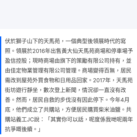
伏於獅子山下的天馬苑，一個典型後領展時代的寫
照。領展於2016年出售黃大仙天馬苑商場和停車場予
盈信控股；現時商場由旗下的策勵有限公司持有，並
由佳定物業管理有限公司管理。商場變得百無，居民
需改到屋苑外買食物和日用品回家。2017年，天馬苑
街坊遊行靜坐，數次登上新聞，情況卻一直沒有改
善。然而，居民自救的步伐沒有因此停下。今年4月
底，他們成立了共購站，方便居民購買柴米油鹽。共
購站義工JC說：「其實你可以話，呢度係我哋呢兩年
抗爭嘅後續。」