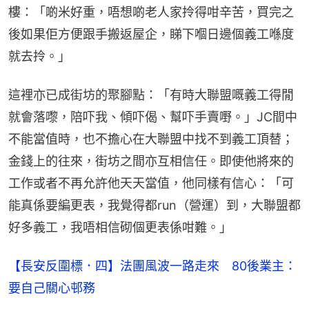
樓：「啲米好重，唔想啲老人家拎得咁辛苦，買完之
後如果佢方便跟手搬返屋企，睇下嗰日邊個義工喺度
就去拎。」
這裡亦已成街坊的聚腳點：「有時大聯盟嘅義工得閒
就會落嚟，陪吓我、傾吓偈、幫吓手賣嘢。」JC間中
不能當值時，也不擔心在大聯盟中找不到義工頂替；
金錢上的往來，街坊之間亦互相信任。即使他將來的
工作或者不再允許他天天當值，他同樣有信心：「可
能真係要編更表，我覺得都run（營運）到，大聯盟都
好多義工，我唔相信砌個更表係咁難。」
【長安反圍標．四】法團風波一路走來 80後業主：
要自己關心邨務