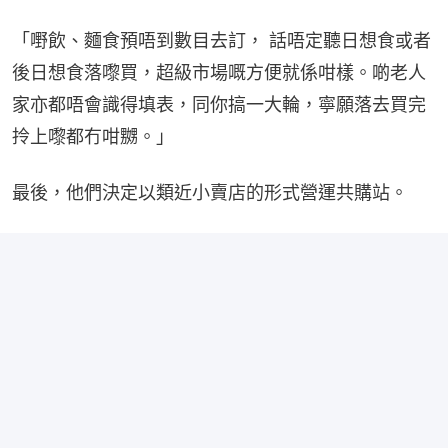
「嘢飲、麵食預唔到數目去訂， 話唔定聽日想食或者
後日想食落嚟買，超級市場嘅方便就係咁樣。啲老人
家亦都唔會識得填表，同你搞一大輪，寧願落去買完
拎上嚟都冇咁嬲。」
最後，他們決定以類近小賣店的形式營運共購站。