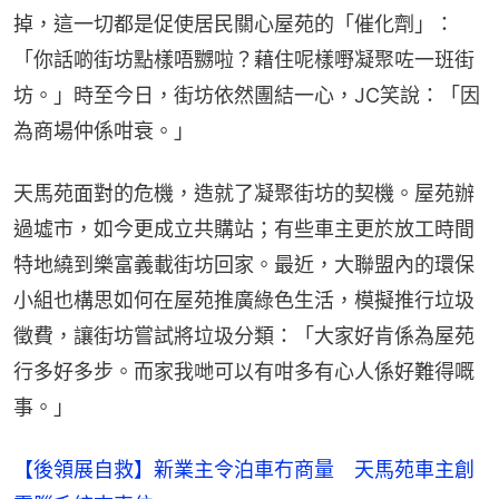
掉，這一切都是促使居民關心屋苑的「催化劑」：
「你話啲街坊點樣唔嬲啦？藉住呢樣嘢凝聚咗一班街
坊。」時至今日，街坊依然團結一心，JC笑說：「因
為商場仲係咁衰。」
天馬苑面對的危機，造就了凝聚街坊的契機。屋苑辦
過墟市，如今更成立共購站；有些車主更於放工時間
特地繞到樂富義載街坊回家。最近，大聯盟內的環保
小組也構思如何在屋苑推廣綠色生活，模擬推行垃圾
徵費，讓街坊嘗試將垃圾分類：「大家好肯係為屋苑
行多好多步。而家我哋可以有咁多有心人係好難得嘅
事。」
【後領展自救】新業主令泊車冇商量 天馬苑車主創