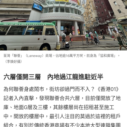
荃灣「聯薈」（Laneway）商場，佔地逾16萬平方呎，前身為「協和廣場」。
（李煥好攝）
六層僅開三層 內地過江龍進駐近半
為何聯薈身處鬧市，街坊卻過門而不入？《香港01》
記者入內直擊，發現聯薈合共六層，目前僅開放了地
庫、地面G層及三樓，其餘樓層尚在招租甚至施工
中。開放的樓層中，最引人注目的莫過於這裡的租戶
組合，有別於傳統香港商場有不少本地大型連鎖集團