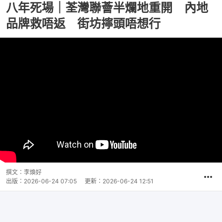
八年死場｜荃灣聯薈半爛地重開 內地
品牌救唔返 街坊擰頭唔想行
撰文：
李煥好
出版：
2026-06-24 07:05
更新：
2026-06-24 12:51