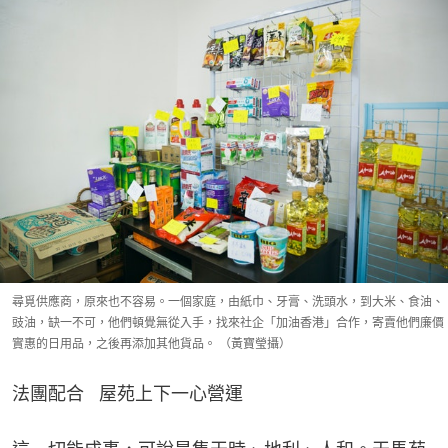
尋覓供應商，原來也不容易。一個家庭，由紙巾、牙膏、洗頭水，到大米、食油、
豉油，缺一不可，他們頓覺無從入手，找來社企「加油香港」合作，寄賣他們廉價
實惠的日用品，之後再添加其他貨品。 （黃寶瑩攝）
法團配合   屋苑上下一心營運