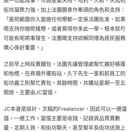
這一切能成事，可說是集天時、地利、人和。天馬苑
街坊凝聚力強，加上法團願意作牽頭的角色和支持：
「屋苑範圍你入面做任何嘢都一定係法團批准，如果
唔支持你做呢樣嘢，或者覺得你多此一舉。根本就冇
可能有呢啲事發生，法團嘅支持諒解同埋為居民服務
嘅心係好重要。」
之前早上時段賣麵包，法團先讓管理處幫忙搬好帳篷
和枱櫈，在商場外擺街站，久下先生一家和前員工的
街坊義工則幫忙賣包。其餘時間，共購站星期一至五
開放，主要由JC當值。
JC本身是設計、文稿的Freelancer，因此可以一邊當
值，一邊工作。當值主要是收錢、記錄貨品買賣數
量、定期入貨、和街坊聊天，甚至幫年長街坊送貨上