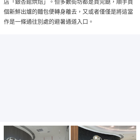
店「銀杏館烘焙」。但多數街坊都是買完餸，順手買
個新鮮出爐的麵包便轉身離去，又或者僅僅是將這當
作是一條通往別處的避暑通道入口。