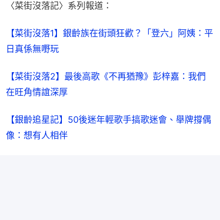
〈菜街沒落記〉系列報道：
【菜街沒落1】銀齡族在街頭狂歡？「登六」阿姨：平
日真係無嘢玩
【菜街沒落2】最後高歌《不再猶豫》彭梓嘉：我們
在旺角情誼深厚
【銀齡追星記】50後迷年輕歌手搞歌迷會、舉牌撐偶
像：想有人相伴