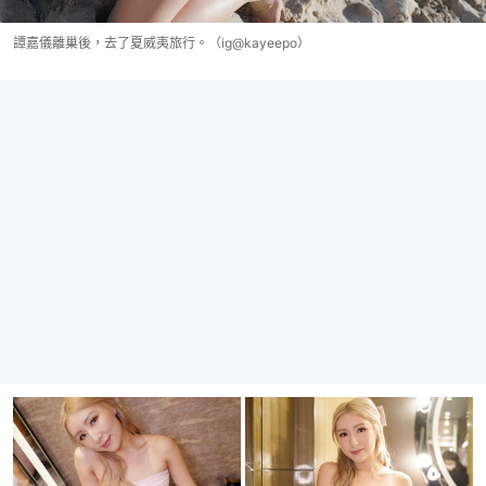
譚嘉儀離巢後，去了夏威夷旅行。（ig@kayeepo）