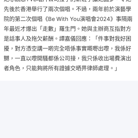
先後於香港舉行了兩次個唱。不過，兩年前於演藝學
院的第二次個唱《Be With You演唱會2024》事隔兩
年最近才爆出「走數」羅生門。她與主辦商互指對方
是話事人及拖欠薪酬。譚嘉儀回應：「件事對我好困
擾，對方憑空講一啲完全唔係事實嘅嘢出嚟，我係好
嬲，一直以嚟開騷都係公司接，我只係收出場費演出
者角色，只能夠將所有證據交晒畀律師處理。」