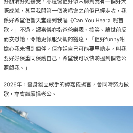
好崩潰好難接受，亦遺憾佢好似未睇到我有一個好大
嘅成就，甚至我開第一個演唱會之前佢已經走咗，我
係好希望佢響天堂聽到我唱《Can You Hear》呢首
歌。」不過，譚嘉儀亦指爸爸樂觀、搞笑。離世前反
而安慰她，令她更佩服父親的豁達，「佢好funny咁
擔心我未搵到個伴，佢亦話自己可能要早啲走，叫我
要好好保重同保護自己，希望我可以快啲搵到個老公
照顧我。」
2026年，變身獨立歌手的譚嘉儀揚言，會同時努力做
歌，亦會繼續搵老公。