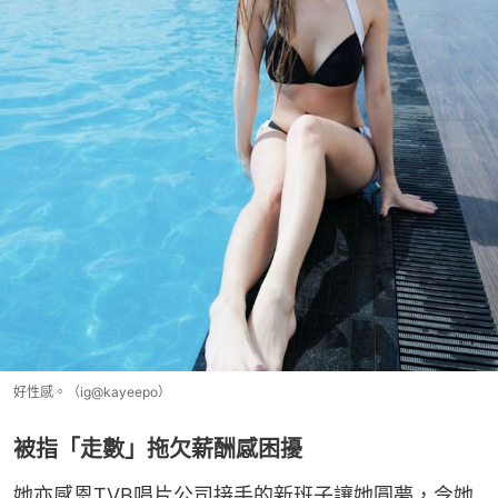
好性感。（ig@kayeepo）
被指「走數」拖欠薪酬感困擾
她亦感恩TVB唱片公司接手的新班子讓她圓夢，令她