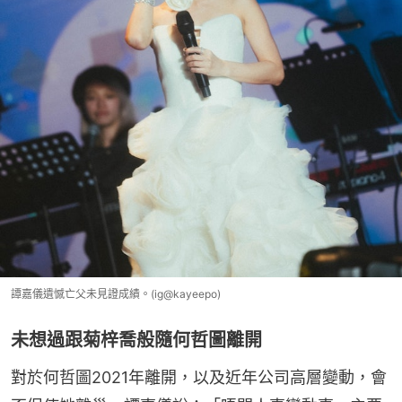
譚嘉儀遺憾亡父未見證成績。(ig@kayeepo)
未想過跟菊梓喬般隨何哲圖離開
對於何哲圖2021年離開，以及近年公司高層變動，會