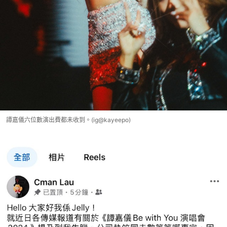
譚嘉儀六位數演出費都未收到。(ig@kayeepo)