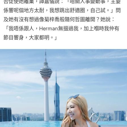
否促使她離巢，譚嘉儀說：「唔關人事變動事，主要
係響呢個地方太耐，我想跳出舒適圈，自己試。」問
及她有沒有想過像菊梓喬般隨何哲圖離開？她說：
「我唔係跟人，Herman無搵過我，加上嗰時我仲有
節目響身，大家都明。」