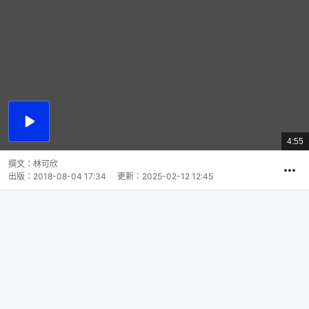
播
放
4:55
總
影
共
片
時
撰文：
林可欣
間
出版：
2018-08-04 17:34
更新：
2025-02-12 12:45