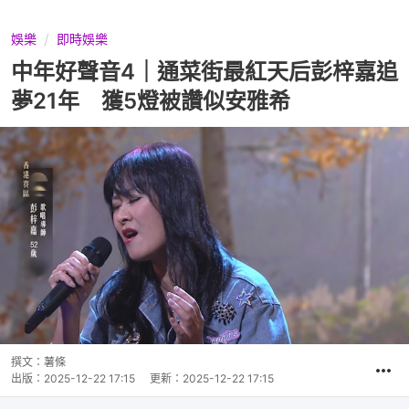
娛樂
即時娛樂
中年好聲音4｜通菜街最紅天后彭梓嘉追
夢21年 獲5燈被讚似安雅希
撰文：
薯條
出版：
2025-12-22 17:15
更新：
2025-12-22 17:15