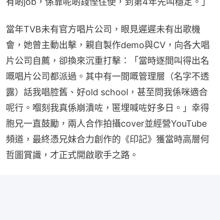
有啲job，係靠呢啲錢慳住使，到第4年先叫穩定。」
當年TVB未有官方唱片公司，眼見遲遲未有出歌機
會，她曾主動出擊，親自製作demo與CV，向各大唱
片公司自薦，卻換來沉重打擊：「當時逐間叫得出名
嘅唱片公司都派過。其中有一間嘅管理層（名字不透
露）話我唱腔舊、好old school，甚至問我係咪適合
呢行。嗰刻我真係崩潰咗，匿埋喊咗好多日。」幸得
胞兄一直鼓勵，兩人合作拍攝cover並經營YouTube
頻道，最終憑兄妹合力創作的《印記》獲當時高層何
哲圖賞識，才正式開啟歌手之路。