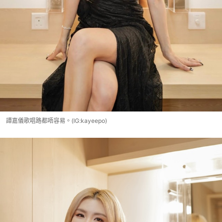
譚嘉儀歌唱路都唔容易。(IG:kayeepo)