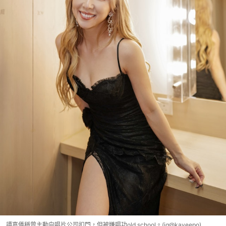
譚嘉儀稱曾主動向唱片公司扣門，但被嫌唱功old school。(ig@kayeepo)