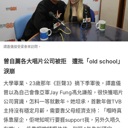
譚嘉儀接受梁泰來訪問。
曾自薦各大唱片公司被拒 遭批「old school」
淚崩
大學畢業、23歲那年《巨聲3》摘下季軍後，譚嘉儀
曾以為自己會像亞軍Jay Fung馮允謙般，很快獲唱片
公司賞識，怎料一等就數年。她坦承，首數年做TVB
主持沒有穩定月薪，需要靠父母經濟支持：「嗰時真
係靠屋企，佢哋知呢行要捱support我，另外久唔久