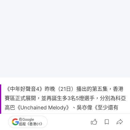
《中年好聲音4》昨晚（21日）播出的第五集，香港
賽區正式展開，並再誕生多3名5燈選手，分別為科亞
高巴《Unchained Melody》、吳亦偉《至少還有
你》及彭梓嘉《我等到花兒也謝了》。其中，本身為
在Google
追蹤《香港01》
歌唱導師的彭梓嘉，憑藉超強唱功贏盡好評。