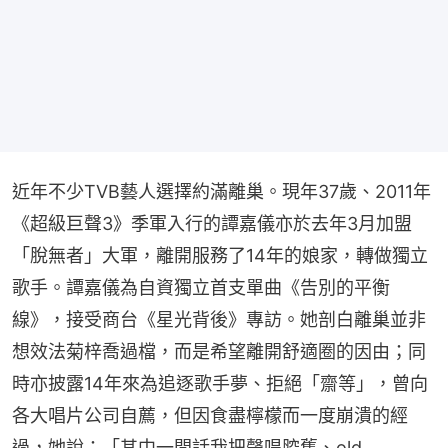
近年不少TVB藝人選擇約滿離巢。現年37歲、2011年
《超級巨聲3》季軍入行的譚嘉儀亦於去年3月加盟
「脫無者」大軍，離開服務了14年的娘家，轉做獨立
歌手。譚嘉儀為自資獨立首支單曲《告別的平衡
線》，接受商台《星光背後》專訪。她剖白離巢並非
想效法菊梓喬過檔，而是希望離開舒適圈的因由；同
時亦披露14年來為追逐歌手夢、拒絕「齋等」，曾向
各大唱片公司自薦，但因食盡檸檬而一度崩潰的經
過，她說：「其中一間話我把聲唱腔舊、old 