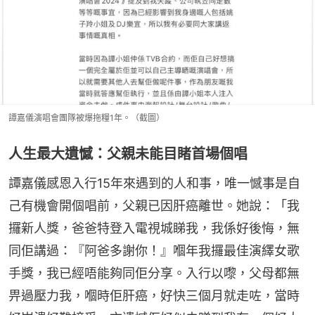
譚嘉儀演唱會團隊被爆拖糧1年。（截圖）
人生最大遺憾：父親未能目睹首場個唱
譚嘉儀感恩入行15年來遇到的人和事，唯一憾事是自
己有機會開個唱前，父親已因肝癌離世。她說：「我
攞新人獎，爸爸特登入電視城睇我，我係好後悔，無
同佢講過：『阿爸多謝你！』嗰年我攞最佳演繹女歌
手獎，我已經唔能夠同佢分享。入行以嚟，父母都無
畀過壓力我，嗰時佢肝癌，好快三個月就走咗，當時