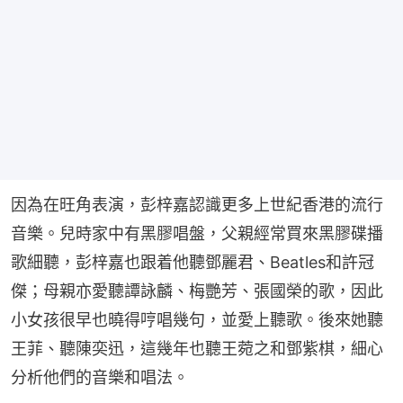
因為在旺角表演，彭梓嘉認識更多上世紀香港的流行
音樂。兒時家中有黑膠唱盤，父親經常買來黑膠碟播
歌細聽，彭梓嘉也跟着他聽鄧麗君、Beatles和許冠
傑；母親亦愛聽譚詠麟、梅艷芳、張國榮的歌，因此
小女孩很早也曉得哼唱幾句，並愛上聽歌。後來她聽
王菲、聽陳奕迅，這幾年也聽王菀之和鄧紫棋，細心
分析他們的音樂和唱法。