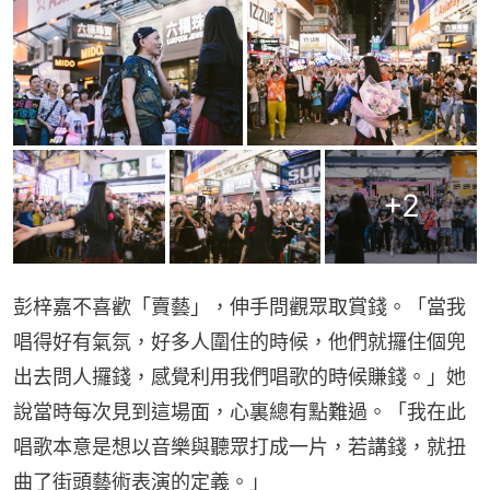
+
2
彭梓嘉不喜歡「賣藝」，伸手問觀眾取賞錢。「當我
唱得好有氣氛，好多人圍住的時候，他們就攞住個兜
出去問人攞錢，感覺利用我們唱歌的時候賺錢。」她
說當時每次見到這場面，心裏總有點難過。「我在此
唱歌本意是想以音樂與聽眾打成一片，若講錢，就扭
曲了街頭藝術表演的定義。」