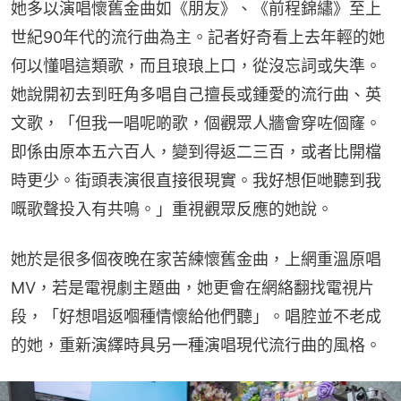
她多以演唱懷舊金曲如《朋友》、《前程錦繡》至上
世紀90年代的流行曲為主。記者好奇看上去年輕的她
何以懂唱這類歌，而且琅琅上口，從沒忘詞或失準。
她說開初去到旺角多唱自己擅長或鍾愛的流行曲、英
文歌，「但我一唱呢啲歌，個觀眾人牆會穿咗個窿。
即係由原本五六百人，變到得返二三百，或者比開檔
時更少。街頭表演很直接很現實。我好想佢哋聽到我
嘅歌聲投入有共鳴。」重視觀眾反應的她說。
她於是很多個夜晚在家苦練懷舊金曲，上網重溫原唱
MV，若是電視劇主題曲，她更會在網絡翻找電視片
段，「好想唱返嗰種情懷給他們聽」。唱腔並不老成
的她，重新演繹時具另一種演唱現代流行曲的風格。