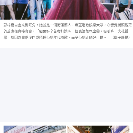
彭梓嘉自言來到旺角，她就是一個街頭藝人，希望唱歌娛樂大眾，亦發覺街頭觀眾
的反應很直接真實，「如果好辛苦咁打造咗一個表演氣氛出嚟，吸引咗一大批觀
眾，就因為我唱冷門或唔係佢哋年代嘅歌，而令佢哋走晒好可惜。」（鄭子峰攝）