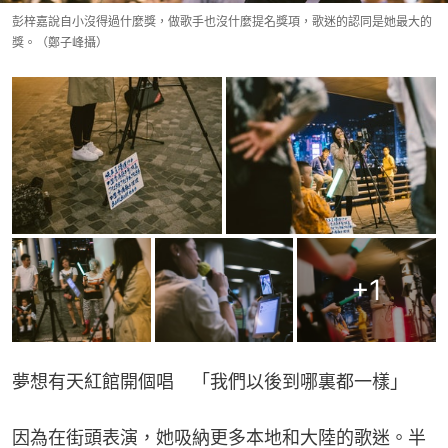
彭梓嘉說自小沒得過什麼獎，做歌手也沒什麼提名獎項，歌迷的認同是她最大的
獎。（鄭子峰攝）
+
1
夢想有天紅館開個唱　「我們以後到哪裏都一樣」
因為在街頭表演，她吸納更多本地和大陸的歌迷。半