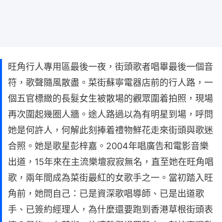
旺角行人專用區最後一夜，街頭歌者唱畢最後一個音
符，歌聲隨風散盡。菜街蘇寧電器店前的行人路，一
個五官標緻的長髮女生被散場的觀眾圍着拍照，現場
再次圍起幾圈人牆。途人路過以為有明星到場，呼問
她是何許人，何解此刻捧着禮物鮮花走來街頭與歌迷
合照。她是歌星彭梓嘉。2004年唱廣告和電影音樂
出道，15年來在主流樂壇寂寂無名，直至她在旺角唱
歌，兩年間成為菜街最紅的女歌手之一。當初踏入旺
角前，她問自己：已是資深歌唱導師、已是出道歌
手、已簽約經理人，為什麼還要跑到香港草根街頭表