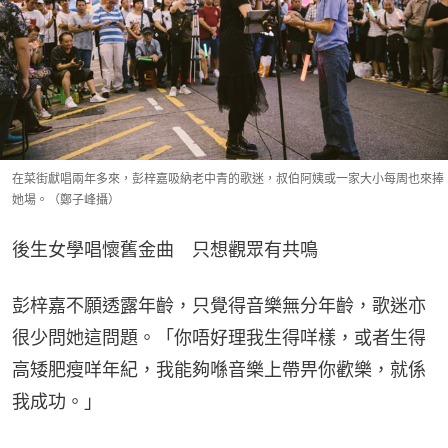
在菜街獻唱兩年多來，彭梓嘉吸納老中青的歌迷，叔伯阿姨或一家大小每周也來捧
她場。（鄭子峰攝）
後生女學唱懷舊金曲　只想觀眾有共鳴
彭梓嘉不願透露年齡，只覺得音樂無分年齡，歌迷亦
很少問她這問題。「你唔好理我生得咩樣，或者生得
高矮肥瘦咩年紀，我能夠喺音樂上帶畀你歡樂，就係
我成功。」