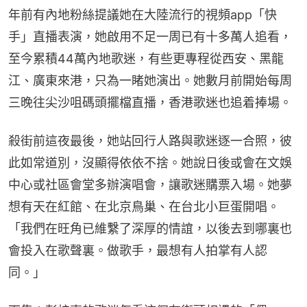
年前有內地粉絲提議她在大陸流行的視頻app「快
手」直播表演，她啟用不足一周已有十多萬人追看，
至今累積44萬內地歌迷，有些更專程從西安、黑龍
江、廣東來港，只為一睹她演出。她數月前開始每周
三晚往尖沙咀碼頭擺檔直播，香港歌迷也追着捧場。
殺街前這夜最後，她站回行人路與歌迷逐一合照，彼
此如常道別，沒顯得依依不捨。她說日後或會在文娛
中心或社區會堂多辦演唱會，讓歌迷購票入場。她夢
想有天在紅館、在北京鳥巢、在台北小巨蛋開唱。
「我們在旺角已維繫了深厚的情誼，以後去到哪裏也
會投入在歌聲裏。做歌手，最想有人拍掌有人認
同。」