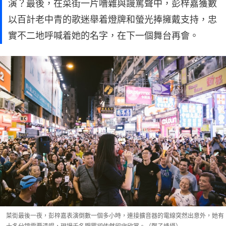
演？最後，在菜街一片嘈雜與謾罵聲中，彭梓嘉獲數
以百計老中青的歌迷舉着燈牌和螢光捧擁戴支持，忠
實不二地呼喊着她的名字，在下一個舞台再會。
菜街最後一夜，彭梓嘉表演倒數一個多小時，連接擴音器的電線突然出意外，她有