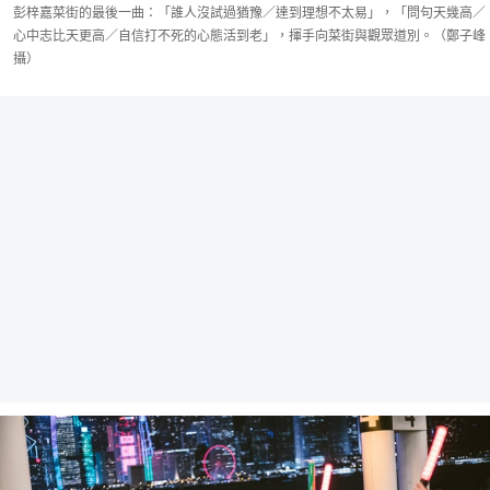
彭梓嘉菜街的最後一曲：「誰人沒試過猶豫／達到理想不太易」，「問句天幾高／
心中志比天更高／自信打不死的心態活到老」，揮手向菜街與觀眾道別。（鄭子峰
攝）