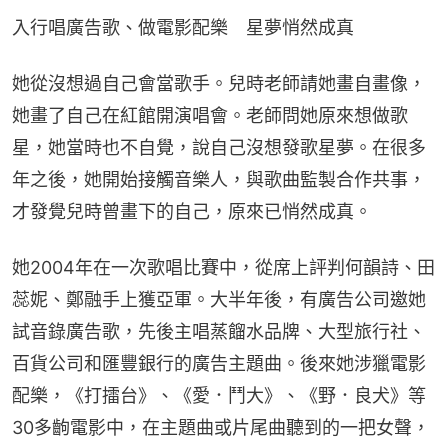
入行唱廣告歌、做電影配樂　星夢悄然成真
她從沒想過自己會當歌手。兒時老師請她畫自畫像，
她畫了自己在紅館開演唱會。老師問她原來想做歌
星，她當時也不自覺，說自己沒想發歌星夢。在很多
年之後，她開始接觸音樂人，與歌曲監製合作共事，
才發覺兒時曾畫下的自己，原來已悄然成真。
她2004年在一次歌唱比賽中，從席上評判何韻詩、田
蕊妮、鄭融手上獲亞軍。大半年後，有廣告公司邀她
試音錄廣告歌，先後主唱蒸餾水品牌、大型旅行社、
百貨公司和匯豐銀行的廣告主題曲。後來她涉獵電影
配樂，《打擂台》、《愛．鬥大》、《野．良犬》等
30多齣電影中，在主題曲或片尾曲聽到的一把女聲，