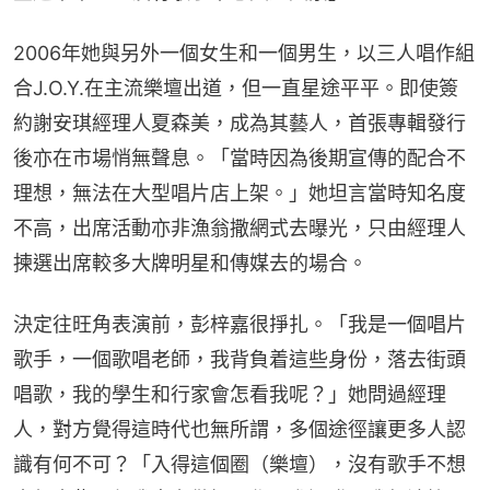
2006年她與另外一個女生和一個男生，以三人唱作組
合J.O.Y.在主流樂壇出道，但一直星途平平。即使簽
約謝安琪經理人夏森美，成為其藝人，首張專輯發行
後亦在市場悄無聲息。「當時因為後期宣傳的配合不
理想，無法在大型唱片店上架。」她坦言當時知名度
不高，出席活動亦非漁翁撒網式去曝光，只由經理人
揀選出席較多大牌明星和傳媒去的場合。
決定往旺角表演前，彭梓嘉很掙扎。「我是一個唱片
歌手，一個歌唱老師，我背負着這些身份，落去街頭
唱歌，我的學生和行家會怎看我呢？」她問過經理
人，對方覺得這時代也無所謂，多個途徑讓更多人認
識有何不可？「入得這個圈（樂壇），沒有歌手不想