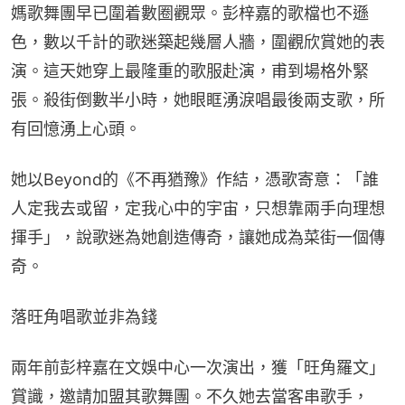
媽歌舞團早已圍着數圈觀眾。彭梓嘉的歌檔也不遜
色，數以千計的歌迷築起幾層人牆，圍觀欣賞她的表
演。這天她穿上最隆重的歌服赴演，甫到場格外緊
張。殺街倒數半小時，她眼眶湧淚唱最後兩支歌，所
有回憶湧上心頭。
她以Beyond的《不再猶豫》作結，憑歌寄意：「誰
人定我去或留，定我心中的宇宙，只想靠兩手向理想
揮手」，說歌迷為她創造傳奇，讓她成為菜街一個傳
奇。
落旺角唱歌並非為錢
兩年前彭梓嘉在文娛中心一次演出，獲「旺角羅文」
賞識，邀請加盟其歌舞團。不久她去當客串歌手，