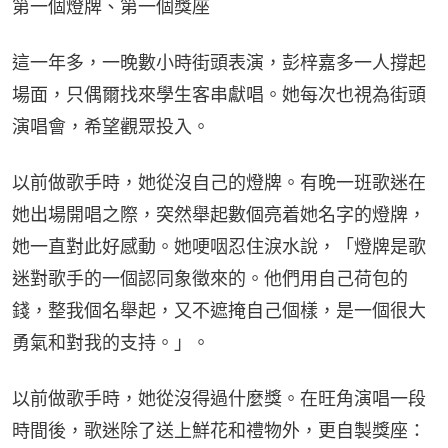
第一個燈牌、第一個獎座
這一年多，一晚數小時街頭表演，彭梓嘉多一人撐起
場面，只偶爾找來學生客串獻唱。她每次也視為街頭
演唱會，希望觀眾投入。
以前做歌手時，她從沒自己的燈牌。有晚一班歌迷在
她出場開唱之際，突然舉起數個亮着她名字的燈牌，
她一直對此好感動。她哽咽忍住淚水說，「燈牌是歌
迷對歌手的一個認同象徵來的。他們用自己荷包的
錢，整我個名舉起，又不遮掩自己個樣，是一個很大
勇氣和對我的支持。」。
以前做歌手時，她從沒得過什麼獎。在旺角演唱一段
時間後，歌迷除了送上鮮花和禮物外，更自製獎座：