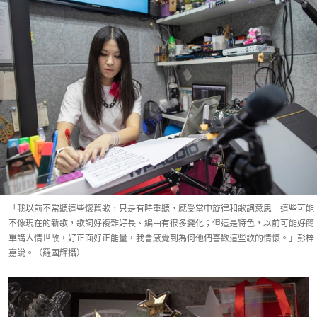
「我以前不常聽這些懷舊歌，只是有時重聽，感受當中旋律和歌詞意思。這些可能
不像現在的新歌，歌詞好複雜好長、編曲有很多變化；但這是特色，以前可能好簡
單講人情世故，好正面好正能量，我會感覺到為何他們喜歡這些歌的情懷。」彭梓
嘉說。（羅國輝攝）