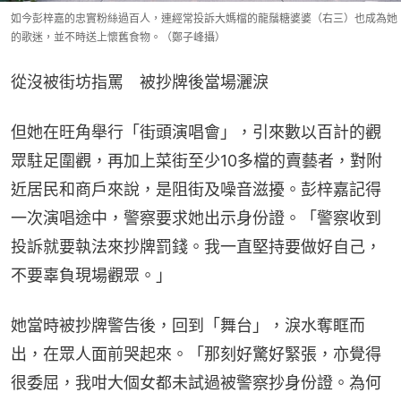
如今彭梓嘉的忠實粉絲過百人，連經常投訴大媽檔的龍鬚糖婆婆（右三）也成為她
的歌迷，並不時送上懷舊食物。（鄭子峰攝）
從沒被街坊指罵　被抄牌後當場灑淚
但她在旺角舉行「街頭演唱會」，引來數以百計的觀
眾駐足圍觀，再加上菜街至少10多檔的賣藝者，對附
近居民和商戶來說，是阻街及噪音滋擾。彭梓嘉記得
一次演唱途中，警察要求她出示身份證。「警察收到
投訴就要執法來抄牌罰錢。我一直堅持要做好自己，
不要辜負現場觀眾。」
她當時被抄牌警告後，回到「舞台」，淚水奪眶而
出，在眾人面前哭起來。「那刻好驚好緊張，亦覺得
很委屈，我咁大個女都未試過被警察抄身份證。為何