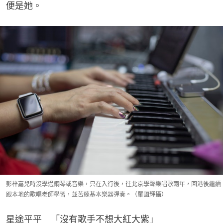
便是她。
彭梓嘉兒時沒學過鋼琴或音樂，只在入行後，往北京學聲樂唱歌兩年，回港後繼續
跟本地的歌唱老師學習，並苦練基本樂器彈奏。（羅國輝攝）
星途平平　「沒有歌手不想大紅大紫」