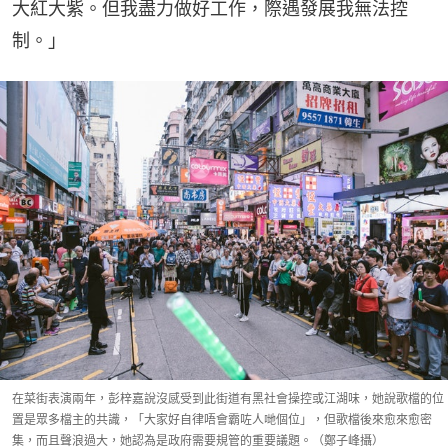
大紅大紫。但我盡力做好工作，際遇發展我無法控
制。」
在菜街表演兩年，彭梓嘉說沒感受到此街道有黑社會操控或江湖味，她說歌檔的位
置是眾多檔主的共識，「大家好自律唔會霸咗人哋個位」，但歌檔後來愈來愈密
集，而且聲浪過大，她認為是政府需要規管的重要議題。（鄭子峰攝）