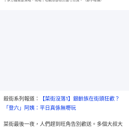
十多分鐘需要清唱，現場千名觀眾卻依然留守欣賞。（鄭子峰攝）
殺街系列報道：
【菜街沒落1】銀齡族在街頭狂歡？
「登六」阿姨：平日真係無嘢玩
菜街最後一夜，人們趕到旺角告別歡送。多個大叔大