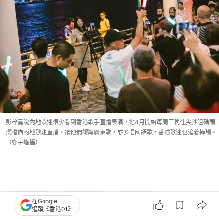
彭梓嘉說內地歌迷很少看到香港歌手直播表演，她4月開始每周三晚往尖沙咀碼頭
擺檔向內地歌迷直播，讓他們認識廣東歌，亦多唱國語歌，香港歌迷也追着捧場。
（鄭子峰攝）
公共空間
街頭文化
街頭藝術
在Google
追蹤《香港01》