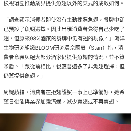
檢視環團推動業界提供魚翅以外的菜式的成效如何。
「調查顯示消費者即使沒有主動揀選魚翅，餐牌中卻
已預設了魚翅選擇。因此出現消費者覺得自己少吃了
翅，但原來98%酒家的餐牌中仍有翅的現象。」海洋
生物研究組識BLOOM研究員佘國豪（Stan）指，消
費者意願與絕大部分酒家仍提供魚翅的情況，並不算
矛盾。「跟從前相比，餐廳普遍多了非魚翅選擇，但
仍舊提供魚翅。」
周婉蘋指，消費者在拒翅護鯊一事上已準備好，她希
望日後能與業界加強溝通，減少賣翅或不再賣翅。