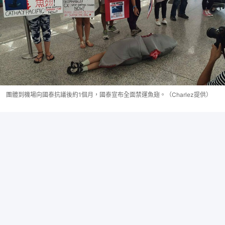
團體到機場向國泰抗議後約1個月，國泰宣布全面禁運魚翅。（Charlez提供）