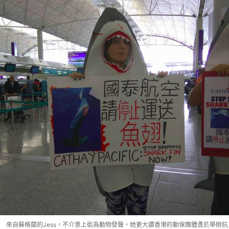
來自蘇格蘭的Jess，不介意上街為動物發聲，她更大讚香港的動保團體勇於舉辦抗