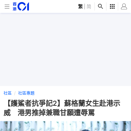
繁
|
简
社區
社區專題
【護鯊者抗爭記2】蘇格蘭女生赴港示
威 港男推掉兼職甘願遭辱罵