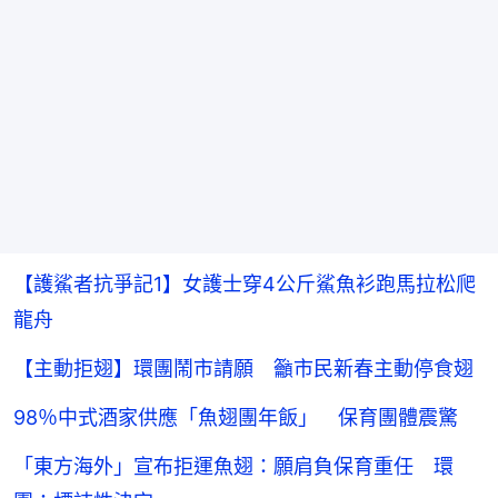
【護鯊者抗爭記1】女護士穿4公斤鯊魚衫跑馬拉松爬
龍舟
【主動拒翅】環團鬧市請願 籲市民新春主動停食翅
98％中式酒家供應「魚翅團年飯」 保育團體震驚
「東方海外」宣布拒運魚翅：願肩負保育重任 環