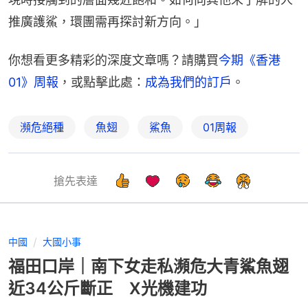
推廣護鯊，環團需再探討新方向。」
你想看更多精彩的深度文章嗎？請購買
今期《香港
01》周報
，或點擊此處：
成為我們的訂戶
。
瀕危絕種
魚翅
鯊魚
01周報
搶先表達
中國
大國小事
福田口岸｜南下女走私瀕危大青鯊魚翅
近34公斤斷正 X光機建功