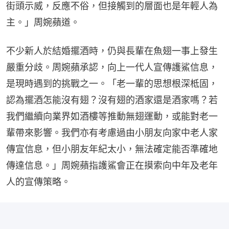
街頭示威，反應不俗，但接觸到的層面也是年輕人為
主。」周婉蘋道。
不少新人於結婚擺酒時，仍與長輩在魚翅一事上發生
嚴重分歧。周婉蘋承認，向上一代人宣傳護鯊信息，
是現時遇到的挑戰之一。「老一輩的思想根深柢固，
認為擺酒怎能沒有翅？沒有翅的酒家還是酒家嗎？若
我們繼續向業界如酒樓等推動無翅運動，或能對老一
輩帶來影響。我們亦有考慮過由小朋友向家中老人家
傳宣信息，但小朋友年紀太小，無法確定能否準確地
傳達信息。」周婉蘋指護鯊會正在摸索向中年及老年
人的宣傳策略。