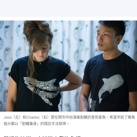
Jess（左）和Charlez（右）曾在鬧市中扮演被割鰭的垂死鯊魚，希望市民了解魚
翅大都以「割鰭棄身」的殘忍手法取得。