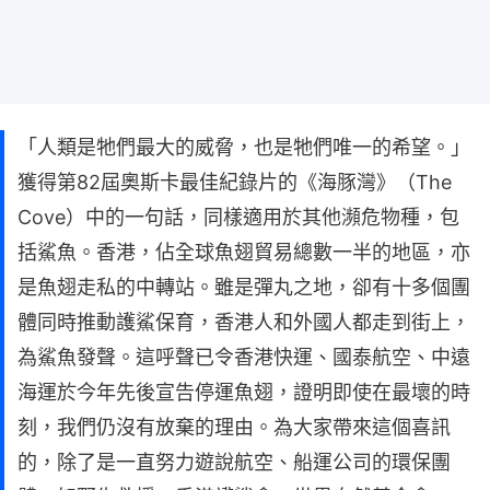
「人類是牠們最大的威脅，也是牠們唯一的希望。」
獲得第82屆奧斯卡最佳紀錄片的《海豚灣》（The
Cove）中的一句話，同樣適用於其他瀕危物種，包
括鯊魚。香港，佔全球魚翅貿易總數一半的地區，亦
是魚翅走私的中轉站。雖是彈丸之地，卻有十多個團
體同時推動護鯊保育，香港人和外國人都走到街上，
為鯊魚發聲。這呼聲已令香港快運、國泰航空、中遠
海運於今年先後宣告停運魚翅，證明即使在最壞的時
刻，我們仍沒有放棄的理由。為大家帶來這個喜訊
的，除了是一直努力遊說航空、船運公司的環保團