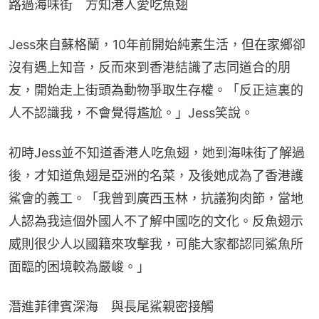
路過海味街　方知港人愛吃魚翅
Jess來自蘇格蘭，10年前開始純素生活，但在家鄉卻
沒有遇上知音，反而來到香港結識了志同道合的朋
友，開始走上街頭為動物爭取生存權。「反正這裏的
人不認識我，不會覺得尷尬。」Jess笑說。
初時Jess並不知道香港人吃魚翅，她到海味街了解過
後，才知道魚翅是亞洲的名菜，及後她成為了香港護
鯊會的義工。「我曾到廣西玉林，抗議狗肉節，當地
人認為我這個外國人不了解中國吃的文化。反魚翅示
威則很少人以國籍來攻擊我，可能大家都認同鯊魚所
面臨的困境較為嚴峻。」
潛進菲律賓深海　與長尾鯊親密接觸