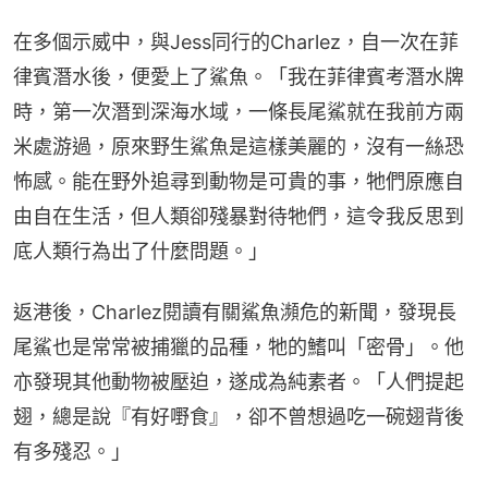
在多個示威中，與Jess同行的Charlez，自一次在菲
律賓潛水後，便愛上了鯊魚。「我在菲律賓考潛水牌
時，第一次潛到深海水域，一條長尾鯊就在我前方兩
米處游過，原來野生鯊魚是這樣美麗的，沒有一絲恐
怖感。能在野外追尋到動物是可貴的事，牠們原應自
由自在生活，但人類卻殘暴對待牠們，這令我反思到
底人類行為出了什麼問題。」
返港後，Charlez閱讀有關鯊魚瀕危的新聞，發現長
尾鯊也是常常被捕獵的品種，牠的鰭叫「密骨」。他
亦發現其他動物被壓迫，遂成為純素者。「人們提起
翅，總是說『有好嘢食』，卻不曾想過吃一碗翅背後
有多殘忍。」