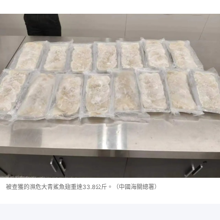
被查獲的瀕危大青鯊魚翅重達33.8公斤。（中國海關總署）