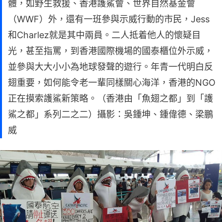
體，如野生救援、香港護鯊會、世界自然基金會
（WWF）外，還有一班參與示威行動的市民，Jess
和Charlez就是其中兩員。二人抵着他人的懷疑目
光，甚至指罵，到香港國際機場的國泰櫃位外示威，
並參與大大小小為地球發聲的遊行。年青一代明白反
翅重要，如何能令老一輩同樣關心海洋，香港的NGO
正在摸索護鯊新策略。（香港由「魚翅之都」到「護
鯊之都」系列二之二）攝影：吳鍾坤、鍾偉德、梁鵬
威