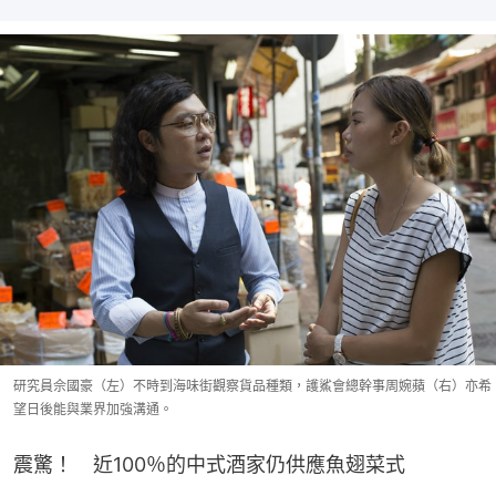
研究員佘國豪（左）不時到海味街觀察貨品種類，護鯊會總幹事周婉蘋（右）亦希
望日後能與業界加強溝通。
震驚！　近100％的中式酒家仍供應魚翅菜式