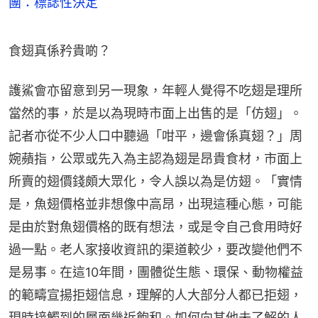
團：標誌性決定
食翅真係矜貴啲？
護鯊會亦留意到另一現象，年輕人覺得不吃翅是理所
當然的事，於是以為現時市面上出售的是「仿翅」。
記者亦從不少人口中聽過「咁平，邊會係真翅？」周
婉蘋指，公眾或先入為主認為翅是昂貴食材，市面上
所賣的翅價錢頗大眾化，令人誤以為是仿翅。「實情
是，魚翅價格並非想像中高昂，出現這種心態，可能
是由於對魚翅價格的既有想法，或是令自己食用時好
過一點。老人家接收資訊的渠道較少，要改變他們不
是易事。在這10年間，團體從生態、環保、動物權益
的範疇宣揚拒翅信息，理解的人大部分人都已拒翅，
現時接觸到的層面幾近飽和。如何向其他未了解的人