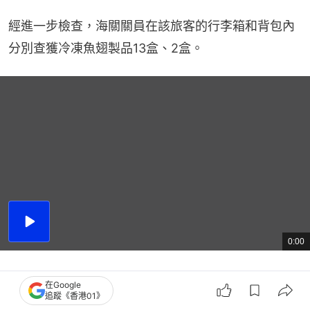
經進一步檢查，海關關員在該旅客的行李箱和背包內
分別查獲冷凍魚翅製品13盒、2盒。
播
放
0:00
總
影
共
片
時
間
後經深圳海關動植物檢驗檢疫技術中心鑒定，上述魚
在Google
追蹤《香港01》
翅均為大青鯊製品，共計重33.8公斤。大青鯊屬於真