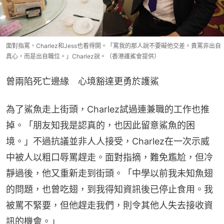
面對指罵，Charlez和Jess也看得開。「罵我的那人說不要礙他交差。責罵非出自
真心，而是出自職位。」Charlez說。（香港護鯊會提供）
曾兩陷死亡邊緣　心境豁達更勇於護鯊
為了鯊魚走上街頭，Charlez試過連兼職的工作也推
掉。「朋友知我是認真的，也因此留意鯊魚的困
境。」不過抗議並非人人接受，Charlez在一次示威
中被人以粗口辱罵趕走。面對指摘，難免尷尬，但冷
靜過後，他又重新走到街頭。「中學以前我未知魚翅
的問題，也曾吃翅，到我得知資訊後已停止食用。我
被罵不緊要，但他趕走我們，則令其他人失去接收資
訊的機會。」