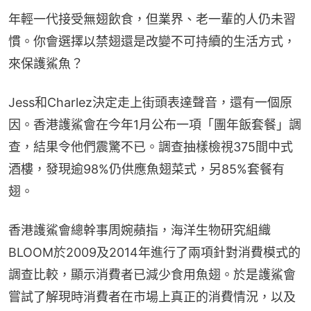
年輕一代接受無翅飲食，但業界、老一輩的人仍未習
慣。你會選擇以禁翅還是改變不可持續的生活方式，
來保護鯊魚？
Jess和Charlez決定走上街頭表達聲音，還有一個原
因。香港護鯊會在今年1月公布一項「團年飯套餐」調
查，結果令他們震驚不已。調查抽樣檢視375間中式
酒樓，發現逾98%仍供應魚翅菜式，另85%套餐有
翅。
香港護鯊會總幹事周婉蘋指，海洋生物研究組織
BLOOM於2009及2014年進行了兩項針對消費模式的
調查比較，顯示消費者已減少食用魚翅。於是護鯊會
嘗試了解現時消費者在市場上真正的消費情況，以及