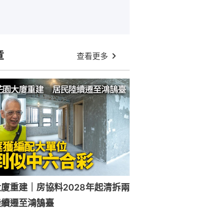
章
查看更多
廈重建｜房協料2028年起清拆兩
陸續遷至鴻鵠臺