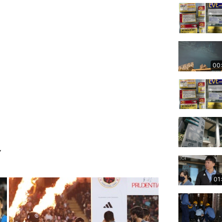
00
▼
01