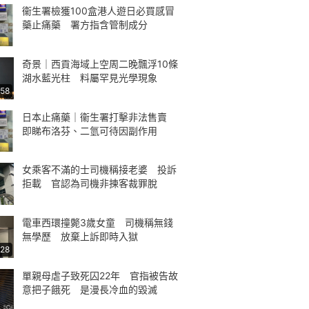
衞生署檢獲100盒港人遊日必買感冒
藥止痛藥 署方指含管制成分
奇景｜西貢海域上空周二晚飄浮10條
湖水藍光柱 料屬罕見光學現象
:58
日本止痛藥｜衞生署打擊非法售賣
即睇布洛芬、二氫可待因副作用
女乘客不滿的士司機稱接老婆 投訴
拒載 官認為司機非揀客裁罪脫
電車西環撞斃3歲女童 司機稱無錢
無學歷 放棄上訴即時入獄
:28
單親母虐子致死囚22年 官指被告故
意把子餓死 是漫長冷血的毀滅