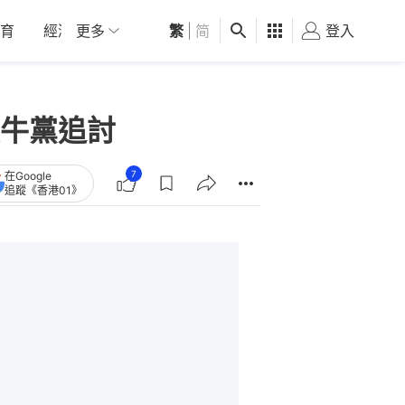
育
經濟
更多
01深圳
繁
觀點
|
简
健康
好食玩飛
登入
女
牛黨追討
7
在Google
追蹤《香港01》