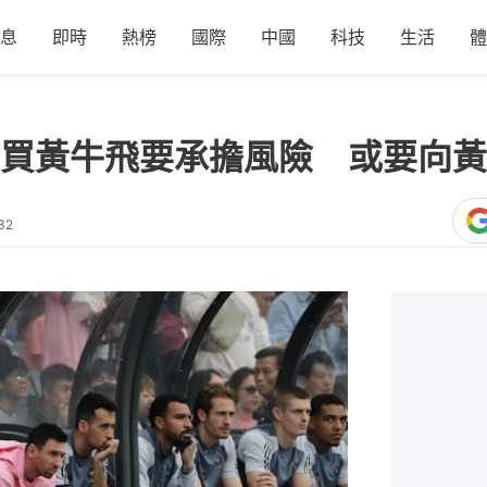
息
即時
熱榜
國際
中國
科技
生活
體
買黃牛飛要承擔風險 或要向黃
32