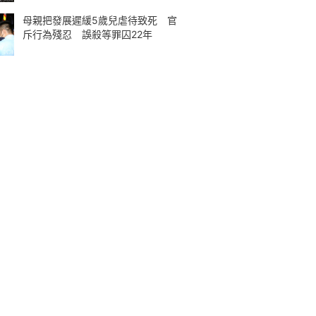
母親把發展遲緩5歲兒虐待致死 官
斥行為殘忍 誤殺等罪囚22年