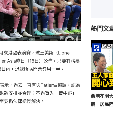
熱門文
）上月來港踢表演賽，球王美斯（Lionel
ler Asia昨日（18日）公佈，只要有購票
13日內，退款所購門票費用一半。
示，過去一直有與Tatler做協調，認為
退款安排亦合理；不過買入「黃牛飛」
觀塘花園大
至要循法律途徑解決。
廈 居民