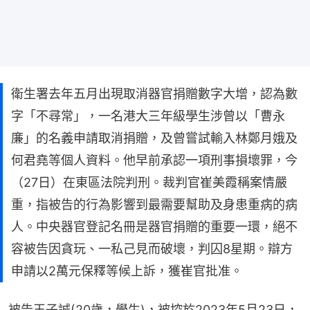
衛生署去年五月出現取消器官捐贈數字大增，認為數
字「不尋常」，一名港大三年級學生涉曾以「曹永
廉」的名義申請取消捐贈，及曾嘗試輸入林鄭月娥及
何君堯等個人資料。他早前承認一項刑事損壞罪，今
（27日）在東區法院判刑。裁判官崔美霞稱案情嚴
重，指被告的行為影響到最需要幫助及身患重病的病
人。中央器官登記名冊是器官捐贈的重要一環，絕不
容被告因貪玩、一私己見而破壞，判囚8星期。辯方
申請以2萬元保釋等候上訴，獲崔官批准。
被告王子誠(20歲，學生)，被控於2023年5月23日，