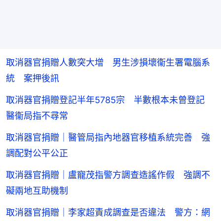
取消器官捐贈人數突大增 男生涉損壞衞生署電腦系
統 案押後訊
取消器官捐贈登記半年5785宗 半數根本未曾登記
醫衞局指不尋常
取消器官捐贈｜醫管局指內地器官移植系統完善 強
調配對公平公正
取消器官捐贈｜盧寵茂指警方調查造謠作假 強調不
礙兩地互助機制
取消器官捐贈｜李家超責成調查是否違法 警方：網