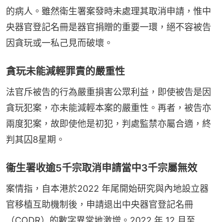
的病人。雖然衛生署案發時未處理其取消申請，惟中
央器官登記名冊是器官捐贈的重要一環，絕不容被告
因貪玩或一私己見而破壞。
貪玩未能減輕罪責的嚴重性
法官斥被告的行為嚴重損害公眾利益，即使被告是因
貪玩犯案，亦未能減輕本案的嚴重性。再者，被告亦
兩度犯案，故即使他是初犯，判處監禁亦屬合適，終
判其囚8星期。
衞生署收逾5千宗取消申請當中3千宗屬無效
案情指，自本港於2022 年尾開始研究與內地設立器
官移植互助機制後，申請退出中央器官登記名冊
（CODR）的數字異常地激增。2022 年 12 月至 