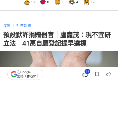
18
0
1
4
12
港聞
社會新聞
預設默許捐贈器官｜盧寵茂：現不宜研
立法 41萬自願登記提早達標
35
在Google
追蹤《香港01》