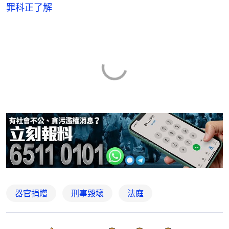
罪科正了解
器官捐贈
刑事毀壞
法庭