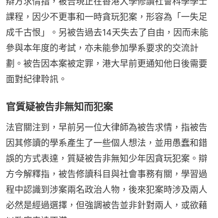
辯方求情指，被告現正在香港大學修讀社會科學學士
課程，因少不更事和一時貪玩犯案，形容為「一失足
成千古恨」。另被告過去14天失去了自由，因而未能
參與本年度的考試，亦未能參加學系要求的交流計
劃。被告因本案被定罪，港大早前更通知他日後需要
面對紀律聆訊。
官質疑被告非無知而犯案
法官關注到，早前另一位大律師為被告求情，指被告
因其修讀的學系產生了一些個人想法，並用愚蠢和錯
誤的方式表達，質疑被告非無知少年因貪玩犯案。辯
方今解釋指，被告修讀科目與社會事務有關，學習過
程中認識到涉案兩名政治人物，後來犯案時涉及兩人
必然是經過選擇，但強調被告並非針對兩人，或欲藉