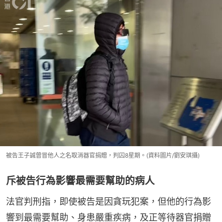
被告王子誠曾冒他人之名取消器官捐贈，判囚8星期。(資料圖片/劉安琪攝)
斥被告行為影響最需要幫助的病人
法官判刑指，即使被告是因貪玩犯案，但他的行為影
響到最需要幫助、身患嚴重疾病，及正等待器官捐贈