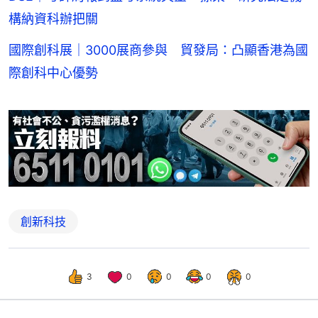
構納資科辦把關
國際創科展｜3000展商參與 貿發局：凸顯香港為國
際創科中心優勢
創新科技
3
0
0
0
0