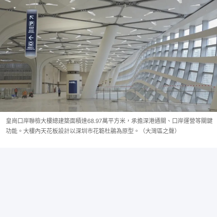
皇崗口岸聯檢大樓總建築面積達68.97萬平方米，承擔深港通關、口岸運營等關鍵
功能。大樓內天花板設計以深圳市花簕杜鵑為原型。（大灣區之聲）