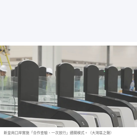
新皇崗口岸實施「合作查驗、一次放行」通關模式。（大灣區之聲）