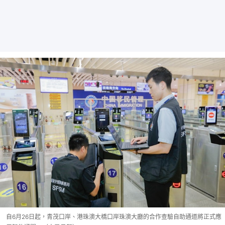
自6月26日起，青茂口岸、港珠澳大橋口岸珠澳大廳的合作查驗自助通道將正式應