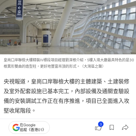
皇崗口岸聯檢大樓精裝IV標段項目經理劉深根介紹，5樓入境大廳最具特色的是30
根異形雙曲的造型柱，更好地豐富吊頂的形式。（大灣區之聲）
央視報道，皇崗口岸聯檢大樓的主體建築、土建裝修
及室外配套設施已基本完工，內部設備及通關查驗設
備的安裝調試工作正在有序推進，項目已全面進入攻
堅收尾階段。
3
在Google
據了解，新皇崗口岸B2層已對接深圳地鐵7號線，旅
追蹤《香港01》