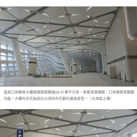
皇崗口岸聯檢大樓總建築面積達68.97萬平方米，承擔深港通關、口岸運營等關鍵
功能。大樓內天花板設計以深圳市花簕杜鵑為原型。（大灣區之聲）