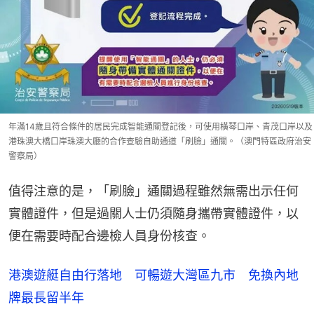
年滿14歲且符合條件的居民完成智能通關登記後，可使用橫琴口岸、青茂口岸以及
港珠澳大橋口岸珠澳大廳的合作查驗自助通道「刷臉」通關。（澳門特區政府治安
警察局）
值得注意的是，「刷臉」通關過程雖然無需出示任何
實體證件，但是過關人士仍須隨身攜帶實體證件，以
便在需要時配合邊檢人員身份核查。
港澳遊艇自由行落地 可暢遊大灣區九市 免換內地
牌最長留半年