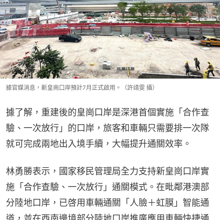
據官媒消息，新皇崗口岸預計7月正式啟用。（許靖雯 攝）
據了解，重建後的皇崗口岸是深港首個實施「合作查
驗、一次放行」的口岸，旅客和車輛只需要排一次隊
就可完成兩地出入境手續，大幅提升通關效率。
林勇勝表示，國家移民管理局全力支持新皇崗口岸實
施「合作查驗、一次放行」通關模式。在毗鄰港澳部
分陸地口岸，已啓用車輛通關「人臉＋虹膜」智能通
道，並在西南邊境部分陸地口岸推廣應用車輛快捷通