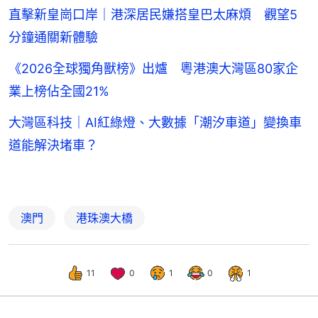
直擊新皇崗口岸｜港深居民嫌搭皇巴太麻煩 觀望5
分鐘通關新體驗
《2026全球獨角獸榜》出爐 粵港澳大灣區80家企
業上榜佔全國21%
大灣區科技｜AI紅綠燈、大數據「潮汐車道」變換車
道能解決堵車？
澳門
港珠澳大橋
11
0
1
0
1