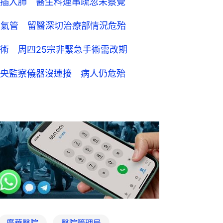
插入肺 醫生料連串疏忽未察覺
支氣管 留醫深切治療部情況危殆
術 周四25宗非緊急手術需改期
央監察儀器沒連接 病人仍危殆
廣華醫院
醫院管理局