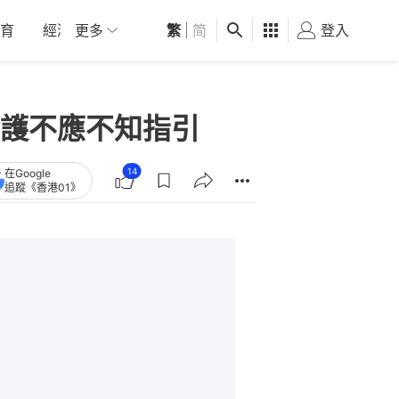
育
經濟
更多
01深圳
繁
觀點
|
简
健康
好食玩飛
登入
女
護不應不知指引
14
在Google
追蹤《香港01》