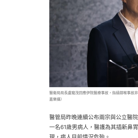
醫衞局局長盧寵茂回應伊院醫療事故，指插錯喉事故非
嘉樂攝）
醫管局昨晚連續公布兩宗與公立醫院
一名61歲男病人，醫護為其插新鼻
現，病人目前情況危殆。