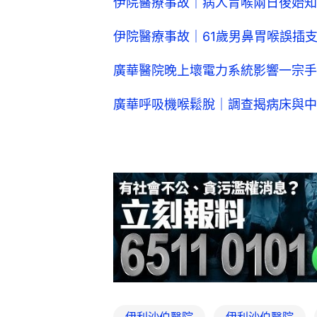
伊院醫療事故｜病人胃喉兩日後始知
伊院醫療事故｜61歲男鼻胃喉誤插
廣華醫院晚上壞電力系統影響一宗手
廣華呼吸機喉鬆脫｜調查揭病床與中
伊利沙伯醫院
伊利沙伯醫院