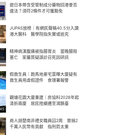
遊日本帶含受管制成分藥物回港會否
違法？須符2條件才可獲豁免
JUPAS放榜｜有網民聲稱40.5分入讀
港大醫科 醫學院指失實或追究
精神病漢腹痛被指腸胃炎 當晚腸阻
塞亡 家屬質疑誤診召死因研訊
假救生員｜跑馬地豪宅雲暉大廈疑有
救生員用虛假證件 食環署報警
觀塘花園大廈重建｜房協料2028年起
清拆兩廈 居民陸續遷至鴻鵠臺
:45
商人胡楚南非禮女職員囚2周 曾捐2
千萬人民幣有貢獻 指刑罰太重