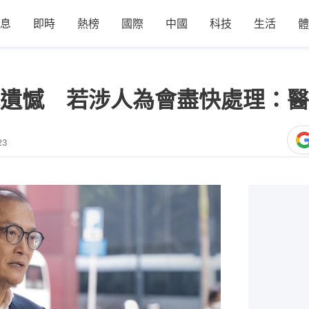
息
即時
熱榜
國際
中國
科技
生活
體
遺憾 若涉人為會盡快處理：醫
23