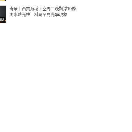
奇景｜西貢海域上空周二晚飄浮10條
湖水藍光柱 料屬罕見光學現象
:58