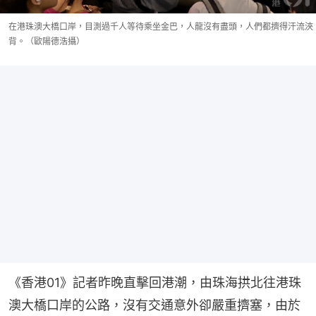
在港珠澳大橋口岸，目測過千人等待乘坐金巴，人龍沒有盡頭，人們都擠得汗流浹
背。（歐陽德浩攝）
《香港01》記者昨晚直擊回港潮，由珠海拱北往港珠
澳大橋口岸的公路，沒有交通意外卻嚴重擠塞，由於