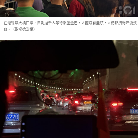
在港珠澳大橋口岸，目測過千人等待乘坐金巴，人龍沒有盡頭，人們都擠得汗流浹
背。（歐陽德浩攝）