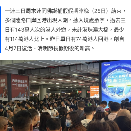
一連三日周末連同佛誕補假假期昨晚（25日）結束，
多個陸路口岸回港出現人潮。據入境處數字，過去三
日有143萬人次的港人外遊，未計港珠澳大橋，最少
有114萬港人北上。昨日單日有74萬港人回港，創自
4月7日復活、清明節長假期後的新高。