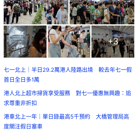
+
3
七一北上｜半日29.2萬港人陸路出境 較去年七一假
首日全日多1萬
港人北上超市掃貨享受服務 對七一優惠無興趣：追
求尊重非折扣
港車北上一年｜單日錄最高5千預約 大橋管理局高
度關注假日塞車