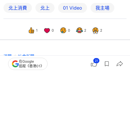
北上消費
北上
01 Video
我主場
1
0
0
2
2
港聞
社會新聞
21
在Google
佛誕三日連假｜61.5萬人次港人周六北
追蹤《香港01》
上或外遊 30萬人樂而未返